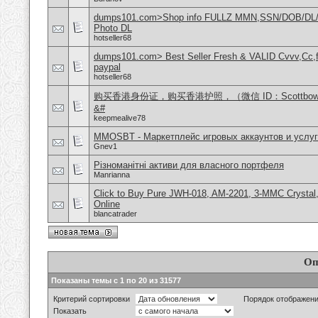
dumps101.com>Shop info FULLZ MMN,SSN/DOB/DL/
Photo DL
hotseller68
dumps101.com> Best Seller Fresh & VALID Cvvv,Cc,f
paypal
hotseller68
购买香港身份证，购买香港护照，（微信 ID：Scottbo
&#
keepmealive78
MMOSBT - Маркетплейс игровых аккаунтов и услуг
Gnev1
Різноманітні активи для власного портфеля
Manrianna
Click to Buy Pure JWH-018, AM-2201, 3-MMC Crysta
Online
blancatrader
Оп
Показаны темы с 1 по 20 из 31577
Критерий сортировки
Порядок отображен
Показать