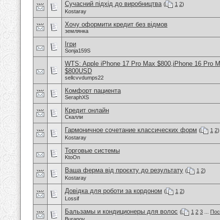
Сучасний підхід до виробництва
(
1
2
)
Kostaray
Хочу оформити кредит без відмов
землянка
Ігри
Sonja159S
WTS: Apple iPhone 17 Pro Max $800,iPhone 16 Pro 
$800USD
sellcvvdumps22
Комфорт пациента
SeraphXS
Кредит онлайн
Скалли
Гармоничное сочетание классических форм
(
1
2
)
Kostaray
Торговые системы
KtoOn
Ваша ферма від проєкту до результату
(
1
2
)
Kostaray
Довідка для роботи за кордоном
(
1
2
)
Lossif
Бальзамы и кондиционеры для волос
(
1
2
3
...
Пос
Buranov