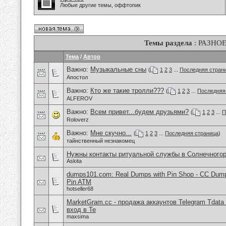
Любые другие темы, оффтопик
Темы раздела
: РАЗНО
Тема
/
Автор
Важно:
Музыкальные сны
(
1
2
3
...
Последняя стран
Апостол
Важно:
Кто же такие тролли???
(
1
2
3
...
Последняя
ALFEROV
Важно:
Всем привет...будем друзьями?
(
1
2
3
...
П
Roloverz
Важно:
Мне скучно...
(
1
2
3
...
Последняя страница
)
тайнственный незнакомец
Нужны контакты ритуальной службы в Солнечного
Askita
dumps101.com: Real Dumps with Pin Shop - CC Dum
Pin ATM
hotseller68
MarketGram.cc - продажа аккаунтов Telegram Tdata 
вход в Te
maxsima