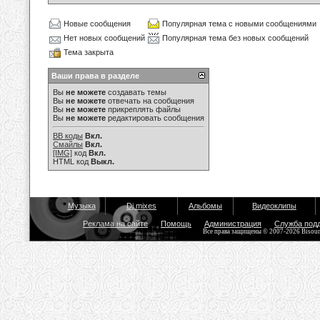
Новые сообщения
Популярная тема с новыми сообщениями
Нет новых сообщений
Популярная тема без новых сообщений
Тема закрыта
Ваши права в разделе
Вы
не можете
создавать темы
Вы
не можете
отвечать на сообщения
Вы
не можете
прикреплять файлы
Вы
не можете
редактировать сообщения
BB коды
Вкл.
Смайлы
Вкл.
[IMG]
код
Вкл.
HTML код
Выкл.
Музыка
Dj mixes
Альбомы
Видеоклипы
Реклама на сайте
Помощь
Администрация
Служба под
Все права защищены © 2007-2026 Bisou