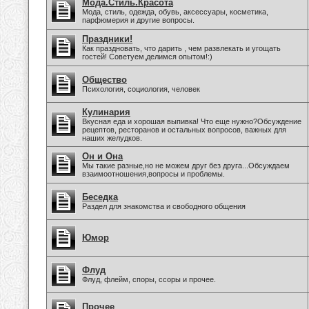
Мода.Стиль.Красота
Мода, стиль, одежда, обувь, аксессуары, косметика,
парфюмерия и другие вопросы.
Праздники!
Как праздновать, что дарить , чем развлекать и угощать
гостей! Советуем,делимся опытом!:)
Общество
Психология, социология, человек
Кулинария
Вкусная еда и хорошая выпивка! Что еще нужно?Обсуждение
рецептов, ресторанов и остальных вопросов, важных для
наших желудков.
Он и Она
Мы такие разные,но не можем друг без друга...Обсуждаем
взаимоотношения,вопросы и проблемы.
Беседка
Раздел для знакомства и свободного общения
Юмор
Флуд
Флуд, флейм, споры, ссоры и прочее.
Прочее