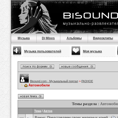
Музыка
Dj Mixes
Альбомы
Видеоклипы
Музыка пользователей
Моя музыка
Bisound.com - Музыкальный портал
>
РАЗНОЕ
Автомобили
Темы раздела
: Автомоби
Тема
/
Автор
Важно:
Представляем своих железных коней .
(