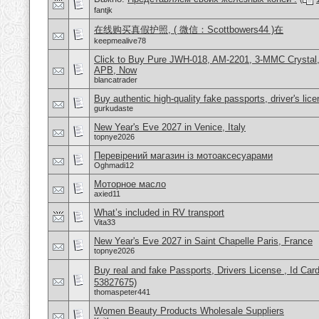
fantjk
在线购买真假护照, ( 微信：Scottbowers44 )在
keepmealive78
Click to Buy Pure JWH-018, AM-2201, 3-MMC Crystal
APB, Now
blancatrader
Buy authentic high-quality fake passports, driver's lic
gurkudaste
New Year's Eve 2027 in Venice, Italy
topnye2026
Перевірений магазин із мотоаксесуарами
Oghmadi12
Моторное масло
axied11
What’s included in RV transport
Vita33
New Year's Eve 2027 in Saint Chapelle Paris, France
topnye2026
Buy real and fake Passports, Drivers License , Id
53827675)
thomaspeter441
Women Beauty Products Wholesale Suppliers