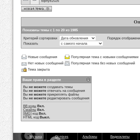
topnye2026
Оп
Показаны темы с 1 по 20 из 1985
Критерий сортировки
Порядок отображен
Показать
Новые сообщения
Популярная тема с новыми сообщениями
Нет новых сообщений
Популярная тема без новых сообщений
Тема закрыта
Ваши права в разделе
Вы
не можете
создавать темы
Вы
не можете
отвечать на сообщения
Вы
не можете
прикреплять файлы
Вы
не можете
редактировать сообщения
BB коды
Вкл.
Смайлы
Вкл.
[IMG]
код
Вкл.
HTML код
Выкл.
Музыка
Dj mixes
Альбомы
Видеоклипы