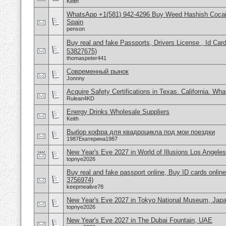
Keith
WhatsApp +1(581) 942-4296 Buy Weed Hashish Cocain
Spain
penson
Buy real and fake Passports, Drivers License , Id
53827675)
thomaspeter441
Современный рынок
Jonnny
Acquire Safety Certifications in Texas. California. Wh
Rulean4KD
Energy Drinks Wholesale Suppliers
Keith
Выбор кофра для квадроцикла под мои поездки
1987Екатерина1987
New Year's Eve 2027 in World of Illusions Los Angele
topnye2026
Buy real and fake passport online, Buy ID cards onli
3756974)
keepmealive78
New Year's Eve 2027 in Tokyo National Museum, Jap
topnye2026
New Year's Eve 2027 in The Dubai Fountain, UAE