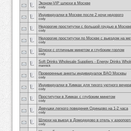
Эконом-VIP шлюхи в Москве
cody
Индивидуалки в Москве после 2 ночи недорого
cody
Недорогие проститутки с большой грудью в Москв
cody
Недорогие проститутки по Москве с выездом на ме
cody
Шлюхи с отличным минетом и глубоким горлом
cody
Soft Drinks Wholesale Suppliers - Energy Drinks Whol
mannick
Проверенные анкеты индивидуалок ВАО Москвы
cody
Индивидуалки в Химках для тихого уютного вечер
cody
Проститутки в Химках с глубоким минетом
cody
Девушки легкого поведения Одинцово на 1-2 часа
cody
Шлюхи на выезд в Домодедово в отель у аэропорт
cody