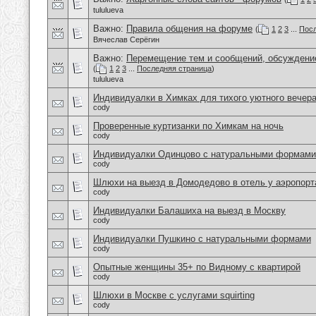
tululueva
Важно:
Правила общения на форуме
(
1
2
3
...
Посл
Вячеслав Серёгин
Важно:
Перемещение тем и сообщений, обсуждение
(
1
2
3
...
Последняя страница
)
tululueva
Индивидуалки в Химках для тихого уютного вечер
cody
Проверенные куртизанки по Химкам на ночь
cody
Индивидуалки Одинцово с натуральными формами
cody
Шлюхи на выезд в Домодедово в отель у аэропорт
cody
Индивидуалки Балашиха на выезд в Москву
cody
Индивидуалки Пушкино с натуральными формами
cody
Опытные женщины 35+ по Видному с квартирой
cody
Шлюхи в Москве с услугами squirting
cody