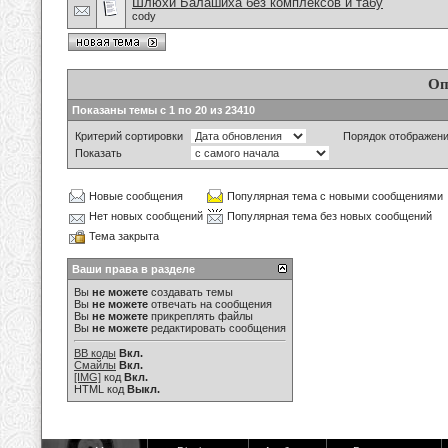
Шлюхи Балашиха без комплексов и табу
cody
Оп
Показаны темы с 1 по 20 из 23410
Критерий сортировки
Порядок отображен
Показать
Новые сообщения
Популярная тема с новыми сообщениями
Нет новых сообщений
Популярная тема без новых сообщений
Тема закрыта
Ваши права в разделе
Вы
не можете
создавать темы
Вы
не можете
отвечать на сообщения
Вы
не можете
прикреплять файлы
Вы
не можете
редактировать сообщения
BB коды
Вкл.
Смайлы
Вкл.
[IMG]
код
Вкл.
HTML код
Выкл.