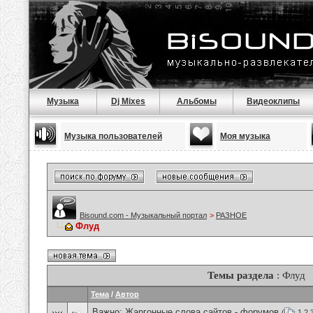
Музыка
Dj Mixes
Альбомы
Видеоклипы
Музыка пользователей
Моя музыка
Bisound.com - Музыкальный портал
>
РАЗНОЕ
Флуд
Темы раздела
: Флуд
Тема
/
Автор
Важно:
Жаргонные слова сайтов - форумов
(
1
2