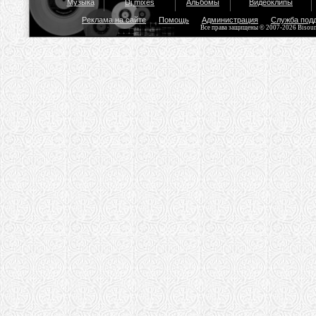
Музыка
Dj mixes
Альбомы
Видеоклипы
Реклама на сайте
Помощь
Администрация
Служба под
Все права защищены © 2007-2026 Bisou