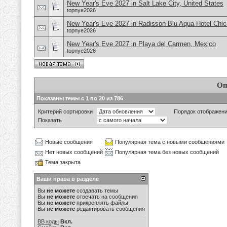
New Year's Eve 2027 in Salt Lake City, United States
topnye2026
New Year's Eve 2027 in Radisson Blu Aqua Hotel Chi
topnye2026
New Year's Eve 2027 in Playa del Carmen, Mexico
topnye2026
Оп
Показаны темы с 1 по 20 из 786
Критерий сортировки
Порядок отображен
Показать
Новые сообщения
Популярная тема с новыми сообщениями
Нет новых сообщений
Популярная тема без новых сообщений
Тема закрыта
Ваши права в разделе
Вы
не можете
создавать темы
Вы
не можете
отвечать на сообщения
Вы
не можете
прикреплять файлы
Вы
не можете
редактировать сообщения
BB коды
Вкл.