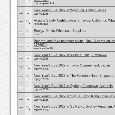
thomaspeter441
New Year's Eve 2027 in Wyoming, United States
topnye2026
Acquire Safety Certifications in Texas. California. Wh
Rulean4KD
Energy Drinks Wholesale Suppliers
Keith
Buy real and fake passport online, Buy ID cards onli
3756974)
keepmealive78
New Year's Eve 2027 in Victoria Falls, Zimbabwe
topnye2026
New Year's Eve 2027 in Tokyo Summerland, Japan
topnye2026
New Year's Eve 2027 in The Fullerton Hotel Singapore
topnye2026
New Year's Eve 2027 in Sydney Chinatown, Australia
topnye2026
New Year's Eve 2027 in Sky100 Hong Kong Observati
topnye2026
New Year's Eve 2027 in SEA LiFE Sydney Aquarium, A
topnye2026