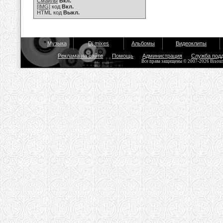
Смайлы
Вкл.
[IMG]
код
Вкл.
HTML код
Выкл.
Музыка
Dj mixes
Альбомы
Видеоклипы
Реклама на сайте
Помощь
Администрация
Служба под
Все права защищены © 2007-2026 Bisou