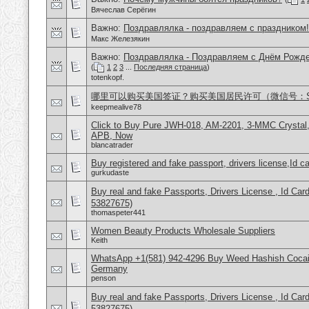
Вячеслав Серёгин
Важно:
Поздравлялка - поздравляем с праздником!
Макс Железякин
Важно:
Поздравлялка - Поздравляем с Днём Рожде
(
1
2
3
...
Последняя страница
)
totenkopf.
哪里可以购买美国签证？购买美国居民许可（微信号：Scott
keepmealive78
Click to Buy Pure JWH-018, AM-2201, 3-MMC Crysta
APB, Now
blancatrader
Buy registered and fake passport, drivers license,Id c
gurkudaste
Buy real and fake Passports, Drivers License , Id
53827675)
thomaspeter441
Women Beauty Products Wholesale Suppliers
Keith
WhatsApp +1(581) 942-4296 Buy Weed Hashish Cocai
Germany
penson
Buy real and fake Passports, Drivers License , Id
53827675)