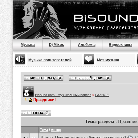
Музыка
Dj Mixes
Альбомы
Видеоклипы
Музыка пользователей
Моя музыка
Bisound.com - Музыкальный портал
>
РАЗНОЕ
Праздники!
Темы раздела
: Праздник
Тема
/
Автор
Важно:
Почему мужчины боятся праздников?
(
1