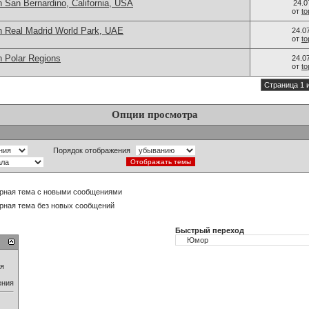
 San Bernardino, California, USA
24.0
от
t
n Real Madrid World Park, UAE
24.0
от
t
n Polar Regions
24.0
от
t
Страница 1 
Опции просмотра
Порядок отображения
рная тема с новыми сообщениями
рная тема без новых сообщений
Быстрый переход
ия
ения