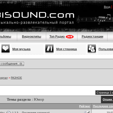
Вход
льбомы
Видеоклипы
Топ Радио
Радиостанции
Моя музыка
Моя страница
Пользов
портал
>
РАЗНОЕ
Страница 1 
Темы раздела
: Юмор
Опции 
Рейтинг
Последнее со
оты.
(
1
2
3
...
Последняя страница
)
23.0