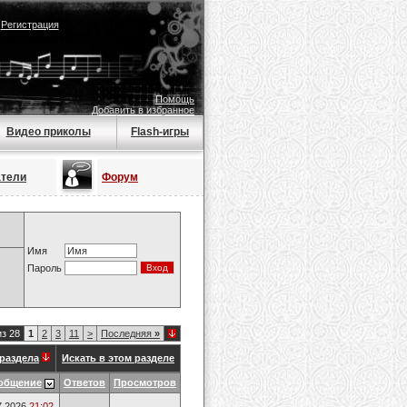
|
Регистрация
Помощь
Добавить в избранное
Видео приколы
Flash-игры
атели
Форум
Имя
Пароль
из 28
1
2
3
11
>
Последняя
»
раздела
Искать в этом разделе
общение
Ответов
Просмотров
7.2026
21:02