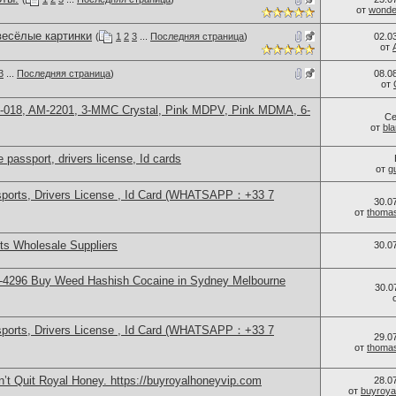
от
wonder
весёлые картинки
(
1
2
3
...
Последняя страница
)
02.0
от
3
...
Последняя страница
)
08.0
от
H-018, AM-2201, 3-MMC Crystal, Pink MDPV, Pink MDMA, 6-
Се
от
bl
 passport, drivers license, Id cards
от
g
sports, Drivers License , Id Card (WHATSAPP：+33 7
30.0
от
thoma
s Wholesale Suppliers
30.0
-4296 Buy Weed Hashish Cocaine in Sydney Melbourne
30.0
sports, Drivers License , Id Card (WHATSAPP：+33 7
29.0
от
thoma
’t Quit Royal Honey. https://buyroyalhoneyvip.com
28.0
от
buyroya