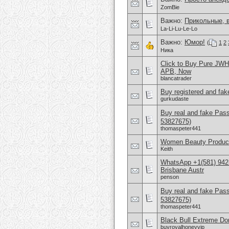
ZomBie
Важно:
Прикольные, 
La-Li-Lu-Le-Lo
Важно:
Юмор!
(
1
2
Ника
Click to Buy Pure JW
APB, Now
blancatrader
Buy registered and fake
gurkudaste
Buy real and fake Pas
53827675)
thomaspeter441
Women Beauty Product
Keith
WhatsApp +1(581) 942
Brisbane Austr
penson
Buy real and fake Pas
53827675)
thomaspeter441
Black Bull Extreme Don
buyroyalhoneyvip