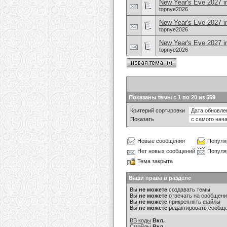
New Year's Eve 2027 in
topnye2026
New Year's Eve 2027 i
topnye2026
New Year's Eve 2027 i
topnye2026
Показаны темы с 1 по 20 из 559
Критерий сортировки
Показать
Новые сообщения
Популя
Нет новых сообщений
Популя
Тема закрыта
Ваши права в разделе
Вы
не можете
создавать темы
Вы
не можете
отвечать на сообщен
Вы
не можете
прикреплять файлы
Вы
не можете
редактировать сообщ
BB коды
Вкл.
Смайлы
Вкл.