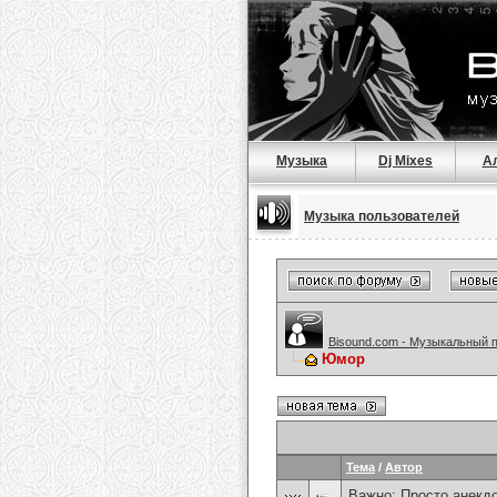
Музыка
Dj Mixes
А
Музыка пользователей
Bisound.com - Музыкальный 
Юмор
Тема
/
Автор
Важно:
Просто анекд