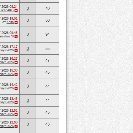
7.2026
08:24
0
40
ulean4KD
7.2026
19:01
0
50
от
Keith
7.2026
09:45
0
94
mealive78
7.2026
17:17
0
55
opnye2026
7.2026
16:27
0
47
opnye2026
7.2026
15:38
0
46
opnye2026
7.2026
14:42
0
44
opnye2026
7.2026
13:45
0
44
opnye2026
7.2026
12:52
0
45
opnye2026
7.2026
12:00
0
43
opnye2026