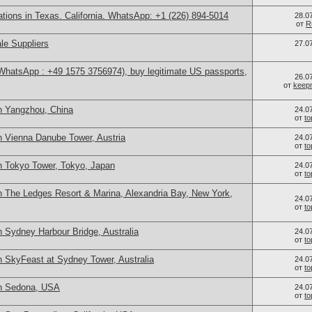
cations in Texas. California. WhatsApp: +1 (226) 894-5014
28.0
от
R
le Suppliers
27.0
(WhatsApp : +49 1575 3756974), buy legitimate US passports,
26.0
от
keep
n Yangzhou, China
24.0
от
t
n Vienna Danube Tower, Austria
24.0
от
t
n Tokyo Tower, Tokyo, Japan
24.0
от
t
n The Ledges Resort & Marina, Alexandria Bay, New York,
24.0
от
t
 Sydney Harbour Bridge, Australia
24.0
от
t
n SkyFeast at Sydney Tower, Australia
24.0
от
t
in Sedona, USA
24.0
от
t