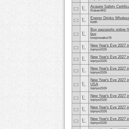
Acquire Safety Certifi
Rulean4KD
Energy Drinks Wholesa
Keith
Buy passports online 
buy
keepmealive78
New Year's Eve 2027 i
topnye2026
New Year's Eve 2027 i
topnye2026
New Year's Eve 2027 i
topnye2026
New Year's Eve 2027 i
USA
topnye2026
New Year's Eve 2027 in
topnye2026
New Year's Eve 2027 i
topnye2026
New Year's Eve 2027 
topnye2026