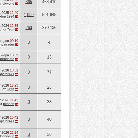
865
468,410
ful-world
3.2025
12:40
1,099
591,845
Alina 1994
8.2024
12:55
263
270,136
Choi Yeon
годня
00:10
0
4
ancatrader
Вчера
10:59
0
13
urkudaste
7.2026
18:52
0
77
speter441
7.2026
17:23
0
25
от
Keith
7.2026
11:43
0
38
от
penson
7.2026
16:42
0
40
speter441
7.2026
22:24
0
36
lhoneyvip