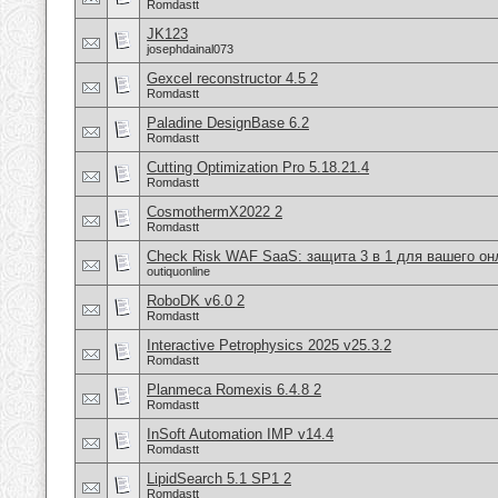
Romdastt
JK123
josephdainal073
Gexcel reconstructor 4.5 2
Romdastt
Paladine DesignBase 6.2
Romdastt
Cutting Optimization Pro 5.18.21.4
Romdastt
CosmothermX2022 2
Romdastt
Check Risk WAF SaaS: защита 3 в 1 для вашего он
outiquonline
RoboDK v6.0 2
Romdastt
Interactive Petrophysics 2025 v25.3.2
Romdastt
Planmeca Romexis 6.4.8 2
Romdastt
InSoft Automation IMP v14.4
Romdastt
LipidSearch 5.1 SP1 2
Romdastt