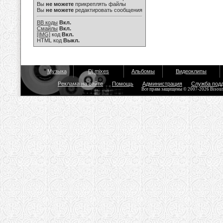
Вы
не можете
прикреплять файлы
Вы
не можете
редактировать сообщения
BB коды
Вкл.
Смайлы
Вкл.
[IMG]
код
Вкл.
HTML код
Выкл.
Музыка
Dj mixes
Альбомы
Видеоклипы
Реклама на сайте
Помощь
Администрация
Служба под
Все права защищены © 2007-2026 Bisou