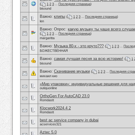
(
1
2
3
...
Последняя страница
)
bisound
Важно:
клипы
(
1
2
3
...
Последняя страница
)
len
Важно: Опрос:
какую музыку ты чаще всего слуша
(
1
2
3
...
Последняя страница
)
margaritta
Важно:
Музыка 80-х - это круто???
(
1
2
3
...
Послед
БОЖЕСТВЕННАЯ
Важно:
самая лучшая песня за всю историю!
(
1
bisound
Важно:
Скачивание музыки
(
1
2
3
...
Последняя стра
михаил кио
«Мир упаковки»: индивидуальные решения для над
outiquonline
OrthoGen For AutoCAD 23.0
Romdastt
Klocwork2024.4 2
Romdastt
best ac service company in dubai
acservices321
Aztec 5.0