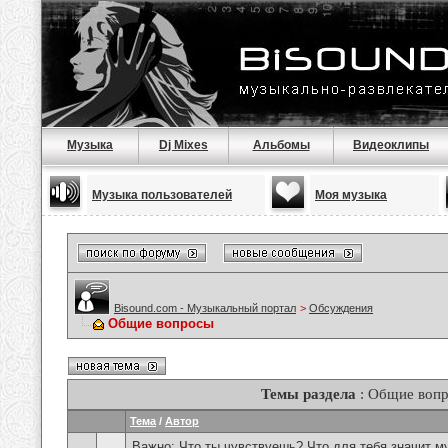
Музыка
Dj Mixes
Альбомы
Видеоклипы
Музыка пользователей
Моя музыка
Bisound.com - Музыкальный портал
>
Обсуждения
Общие вопросы
Темы раздела
: Общие воп
Тема
/
Автор
Важно:
Что ты чувствуешь? Что для тебя значит м