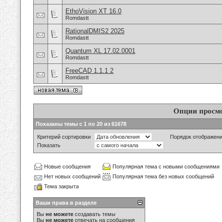
EthoVision XT 16.0
Romdastt
RationalDMIS2 2025
Romdastt
Quantum XL 17.02.0001
Romdastt
FreeCAD 1.1.1 2
Romdastt
Опции просм
Показаны темы с 1 по 20 из 61678
Критерий сортировки
Порядок отображен
Показать
Новые сообщения
Популярная тема с новыми сообщениями
Нет новых сообщений
Популярная тема без новых сообщений
Тема закрыта
Ваши права в разделе
Вы
не можете
создавать темы
Вы
не можете
отвечать на сообщения