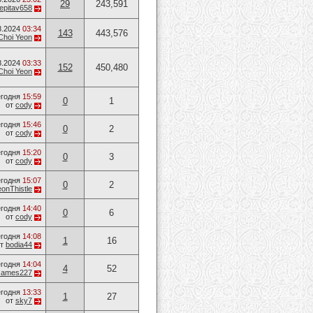
29
243,591
epitav658
8.2024
03:34
143
443,576
Choi Yeon
8.2024
03:33
152
450,480
Choi Yeon
годня
15:59
0
1
от
cody
годня
15:46
0
2
от
cody
годня
15:20
0
3
от
cody
годня
15:07
0
2
onThistle
годня
14:40
0
6
от
cody
годня
14:08
1
16
от
bodia44
годня
14:04
4
52
James227
годня
13:33
1
27
от
sky7