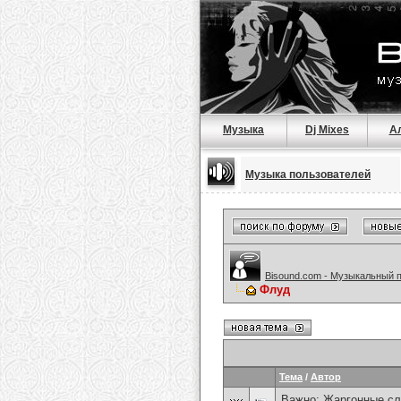
Музыка
Dj Mixes
А
Музыка пользователей
Bisound.com - Музыкальный 
Флуд
Тема
/
Автор
Важно:
Жаргонные сл