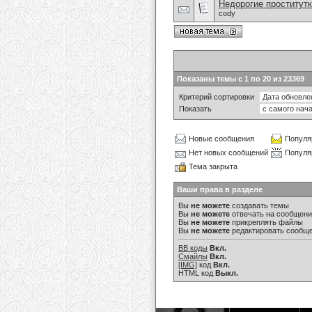
Недорогие проститутк
cody
Показаны темы с 1 по 20 из 23369
Критерий сортировки
Показать
Новые сообщения
Популя
Нет новых сообщений
Популя
Тема закрыта
Ваши права в разделе
Вы
не можете
создавать темы
Вы
не можете
отвечать на сообщен
Вы
не можете
прикреплять файлы
Вы
не можете
редактировать сообщ
BB коды
Вкл.
Смайлы
Вкл.
[IMG]
код
Вкл.
HTML код
Выкл.