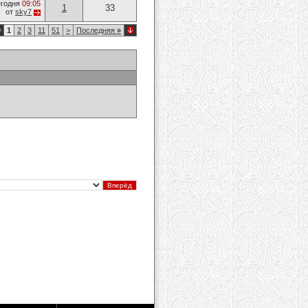
годня
09:05
1
33
от
sky7
9
1
2
3
11
51
>
Последняя
»