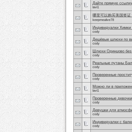
Дайте прямую ссылку
lavi1
哪里可以购买美国签证？购
keepmealive78
Индивидуалки Химки
cody
Дешёвые шлюхи по вы
cody
Шлюхи Одинцово без 
cody
Реальные путаны Бал
cody
Проверенные простит
cody
Можно ли в приложен
lavi1
Проверенные девочки
cody
Девушки для атмосфе
cody
Индивидуалки с балк
cody