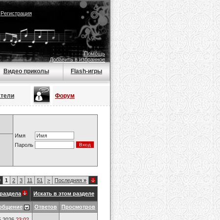
|
Регистрация
Помощь
Добавить в избранное
Видео приколы
Flash-игры
атели
Форум
Имя
Пароль
9
1
2
3
11
51
>
Последняя
»
раздела
Искать в этом разделе
общение
Ответов
Просмотров
5.2026
23:02