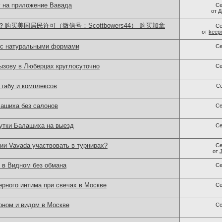
 на приложение Вавада
Се
от
Д
买美国居民许可（微信号：Scottbowers44） 购买加拿
Се
от
keep
 с натуральными формами
Се
зову в Люберцах круглосуточно
Се
табу и комплексов
С
ашиха без салонов
Се
утки Балашиха на выезд
Се
ии Vavada участвовать в турнирах?
Се
от
 в Видном без обмана
Се
рного интима при свечах в Москве
Се
оном и видом в Москве
Се