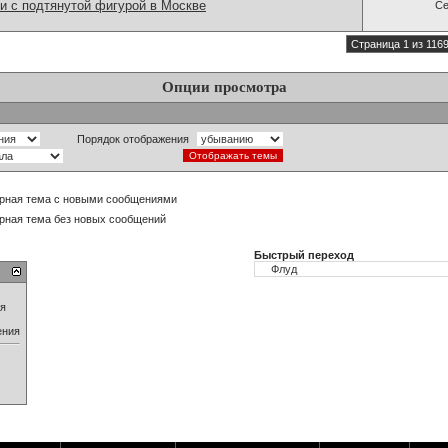
и с подтянутой фигурой в Москве
Се
Страница 1 из 116
Опции просмотра
Порядок отображения
рная тема с новыми сообщениями
рная тема без новых сообщений
Быстрый переход
ия
ения