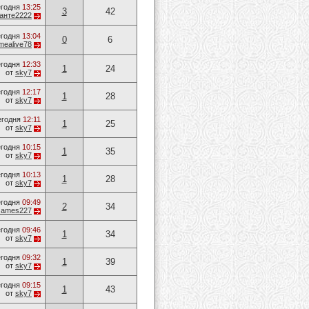
годня
13:25
3
42
анте2222
годня
13:04
0
6
mealive78
годня
12:33
1
24
от
sky7
годня
12:17
1
28
от
sky7
егодня
12:11
1
25
от
sky7
годня
10:15
1
35
от
sky7
годня
10:13
1
28
от
sky7
годня
09:49
2
34
James227
годня
09:46
1
34
от
sky7
годня
09:32
1
39
от
sky7
годня
09:15
1
43
от
sky7