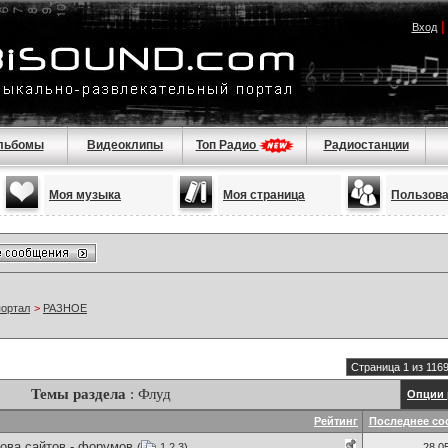
Вход
льбомы
Видеоклипы
Топ Радио
Радиостанции
Моя музыка
Моя страница
Пользов
портал
>
РАЗНОЕ
Страница 1 из 116
Темы раздела
: Флуд
Опции 
Рейтинг
Последнее со
ова сайтов - форумов
(
1
2
3
)
28.0