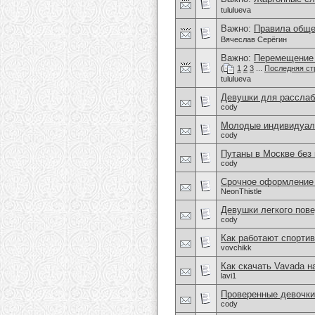
tululueva
Важно:
Правила обще
Вячеслав Серёгин
Важно:
Перемещение 
(
1
2
3
...
Последняя ст
tululueva
Девушки для расслаб
cody
Молодые индивидуал
cody
Путаны в Москве без
cody
Срочное оформление 
NeonThistle
Девушки легкого пове
cody
Как работают спортив
vovchikk
Как скачать Vavada н
lavi1
Проверенные девочки
cody