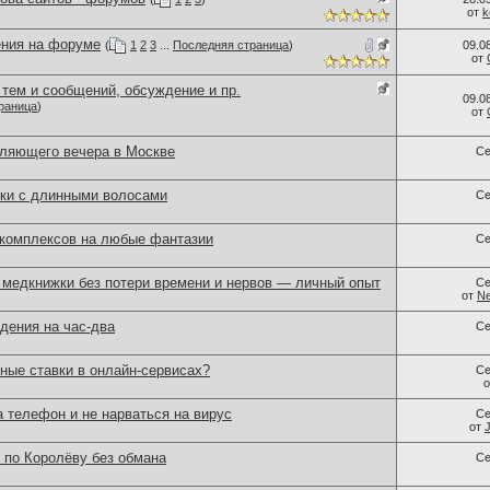
от
k
ния на форуме
(
1
2
3
...
Последняя страница
)
09.0
от
тем и сообщений, обсуждение и пр.
09.0
раница
)
от
ляющего вечера в Москве
Се
ки с длинными волосами
Се
 комплексов на любые фантазии
Се
медкнижки без потери времени и нервов — личный опыт
Се
от
Ne
дения на час-два
Се
ные ставки в онлайн-сервисах?
Се
а телефон и не нарваться на вирус
Се
от
 по Королёву без обмана
Се