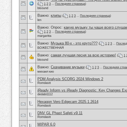
(
1
2
3
...
Последняя страница
)
bisound
Важно:
клипы
(
1
2
3
...
Последняя страница
)
len
Важно: Опрос:
какую музыку ты чаще всего слуша
(
1
2
3
...
Последняя страница
)
margaritta
Важно:
Музыка 80-х - это круто???
(
1
2
3
...
Послед
БОЖЕСТВЕННАЯ
Важно:
самая лучшая песня за всю историю!
(
1
bisound
Важно:
Скачивание музыки
(
1
2
3
...
Последняя стра
михаил кио
PDM Analysis SCORG 2024 Windows 2
Romdastt
iReady Inform vs iReady Diagnostic: Key Changes Ex
dedabi1112
Hexagon Vero Edgecam 2025.1.2614
Romdastt
DNV GL Phast Safeti v9.11
Romdastt
MIPAR 6.0