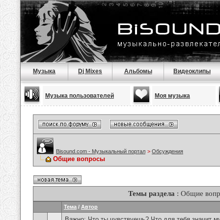
Музыка
Dj Mixes
Альбомы
Видеоклипы
Музыка пользователей
Моя музыка
Bisound.com - Музыкальный портал
>
Обсуждения
Общие вопросы
Темы раздела
: Общие воп
Тема
/
Автор
Важно:
Что ты чувствуешь? Что для тебя значит м