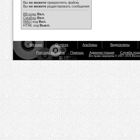
Вы
не можете
прикреплять файлы
Вы
не можете
редактировать сообщения
BB коды
Вкл.
Смайлы
Вкл.
[IMG]
код
Вкл.
HTML код
Выкл.
Музыка
Dj mixes
Альбомы
Видеоклипы
Реклама на сайте
Помощь
Администрация
Служба под
Все права защищены © 2007-2026 Bisou