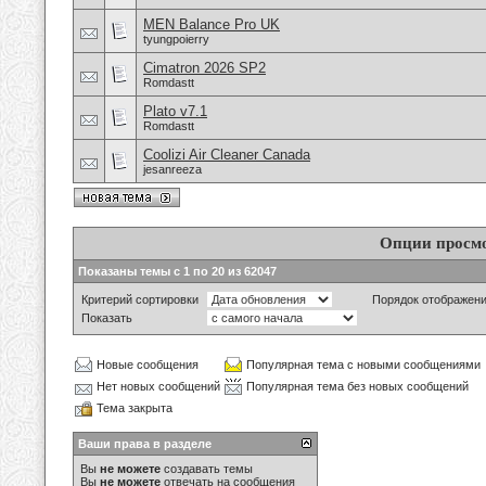
MEN Balance Pro UK
tyungpoierry
Cimatron 2026 SP2
Romdastt
Plato v7.1
Romdastt
Coolizi Air Cleaner Canada
jesanreeza
Опции просм
Показаны темы с 1 по 20 из 62047
Критерий сортировки
Порядок отображен
Показать
Новые сообщения
Популярная тема с новыми сообщениями
Нет новых сообщений
Популярная тема без новых сообщений
Тема закрыта
Ваши права в разделе
Вы
не можете
создавать темы
Вы
не можете
отвечать на сообщения