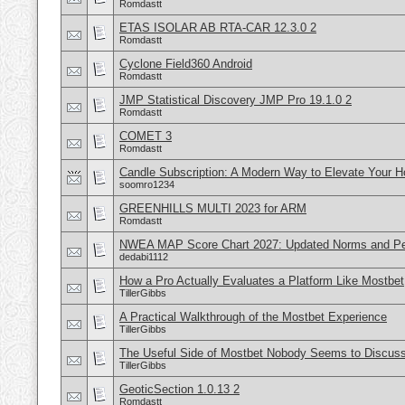
Romdastt
ETAS ISOLAR AB RTA-CAR 12.3.0 2
Romdastt
Cyclone Field360 Android
Romdastt
JMP Statistical Discovery JMP Pro 19.1.0 2
Romdastt
COMET 3
Romdastt
Candle Subscription: A Modern Way to Elevate Your 
soomro1234
GREENHILLS MULTI 2023 for ARM
Romdastt
NWEA MAP Score Chart 2027: Updated Norms and Pe
dedabi1112
How a Pro Actually Evaluates a Platform Like Mostbet
TillerGibbs
A Practical Walkthrough of the Mostbet Experience
TillerGibbs
The Useful Side of Mostbet Nobody Seems to Discus
TillerGibbs
GeoticSection 1.0.13 2
Romdastt