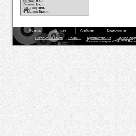
BB коды
Вкл.
Смайлы
Вкл.
[IMG]
код
Вкл.
HTML код
Выкл.
Музыка
Dj mixes
Альбомы
Видеоклипы
Реклама на сайте
Помощь
Администрация
Служба под
Все права защищены © 2007-2026 Bisou