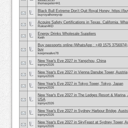
thomaspeter441
Black Bull Extreme Don’t Quit Royal Honey. https://b
buyroyalhoneyvip
Acquire Safety Certifications in Texas. California. Wh
Rulean4KD
Energy Drinks Wholesale Suppliers
Keith
Buy passports online (WhatsApp : +49 1575 3756974),
buy
keepmealive78
New Year's Eve 2027 in Yangzhou, China
topnye2026
New Year's Eve 2027 in Vienna Danube Tower, Austria
topnye2026
New Year's Eve 2027 in Tokyo Tower, Tokyo, Japan
topnye2026
New Year's Eve 2027 in The Ledges Resort & Marina, 
USA
topnye2026
New Year's Eve 2027 in Sydney Harbour Bridge, Austra
topnye2026
New Year's Eve 2027 in SkyFeast at Sydney Tower, Au
topnye2026