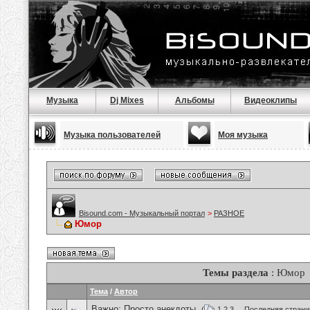
Музыка
Dj Mixes
Альбомы
Видеоклипы
Музыка пользователей
Моя музыка
Bisound.com - Музыкальный портал
>
РАЗНОЕ
Юмор
Темы раздела
: Юмор
Тема
/
Автор
Важно:
Просто анекдоты.
(
1
2
3
...
Последняя страни