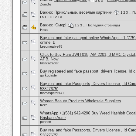
ZomBie
Важно:
Прикольные, весёлые картинки
(
1
2
3
...
По
La-Li-Lu-Le-Lo
Важно:
Юмор!
(
1
2
3
...
Последняя страница
)
Ника
Buy real and fake passport online,WhatsApp: +1 (775
online, B
keepmealive78
Click to Buy Pure JWH-018, AM-2201, 3-MMC Crysta
APB, Now
blancatrader
Buy registered and fake passport, drivers license, Id 
gurkudaste
Buy real and fake Passports, Drivers License , Id
53827675)
thomaspeter441
Women Beauty Products Wholesale Suppliers
Keith
WhatsApp +1(581) 942-4296 Buy Weed Hashish Cocai
Brisbane Austr
penson
Buy real and fake Passports, Drivers License , Id
53827675)