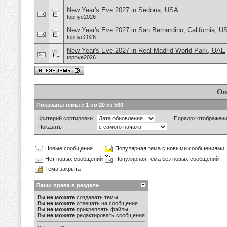
New Year's Eve 2027 in Sedona, USA
topnye2026
New Year's Eve 2027 in San Bernardino, California, U
topnye2026
New Year's Eve 2027 in Real Madrid World Park, UAE
topnye2026
Оп
Показаны темы с 1 по 20 из 560
Критерий сортировки
Порядок отображен
Показать
Новые сообщения
Популярная тема с новыми сообщениями
Нет новых сообщений
Популярная тема без новых сообщений
Тема закрыта
Ваши права в разделе
Вы
не можете
создавать темы
Вы
не можете
отвечать на сообщения
Вы
не можете
прикреплять файлы
Вы
не можете
редактировать сообщения