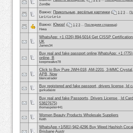
ZomBie
Важно:
Прикольные, весёлые картинки
(
1
2
3
...
По
La-Li-Lu-Le-Lo
Важно:
Юмор!
(
1
2
3
...
Последняя страница
)
Ника
WhatsApp: +1 (226) 894-5014​ Get CISSP Certification
UK
James34
Buy real and fake passport online,WhatsApp: +1 (775
online, B
keepmealive78
Click to Buy Pure JWH-018, AM-2201, 3-MMC Crysta
APB, Now
blancatrader
Buy registered and fake passport, drivers license, Id 
gurkudaste
Buy real and fake Passports, Drivers License , Id
53827675)
thomaspeter441
Women Beauty Products Wholesale Suppliers
Keith
WhatsApp +1(581) 942-4296 Buy Weed Hashish Cocai
Brisbane Austr