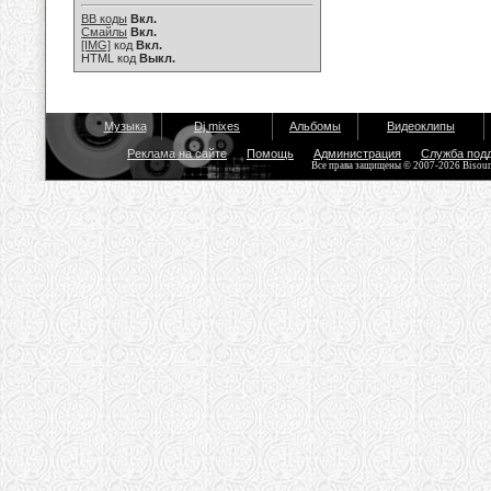
BB коды
Вкл.
Смайлы
Вкл.
[IMG]
код
Вкл.
HTML код
Выкл.
Музыка
Dj mixes
Альбомы
Видеоклипы
Реклама на сайте
Помощь
Администрация
Служба под
Все права защищены © 2007-2026 Bisou