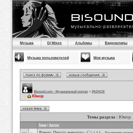
Музыка
Dj Mixes
Альбомы
Видеоклипы
Музыка пользователей
Моя музыка
Bisound.com - Музыкальный портал
>
РАЗНОЕ
Юмор
Темы раздела
: Юмор
Тема
/
Автор
Важно:
Просто анекдоты.
(
1
2
3
...
Последняя страни