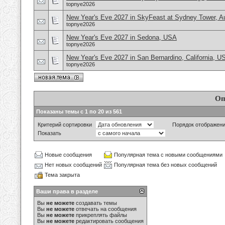
topnye2026
New Year's Eve 2027 in SkyFeast at Sydney Tower, Au
topnye2026
New Year's Eve 2027 in Sedona, USA
topnye2026
New Year's Eve 2027 in San Bernardino, California, U
topnye2026
Оп
Показаны темы с 1 по 20 из 561
Критерий сортировки
Порядок отображен
Показать
Новые сообщения
Популярная тема с новыми сообщениями
Нет новых сообщений
Популярная тема без новых сообщений
Тема закрыта
Ваши права в разделе
Вы
не можете
создавать темы
Вы
не можете
отвечать на сообщения
Вы
не можете
прикреплять файлы
Вы
не можете
редактировать сообщения