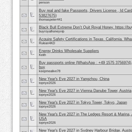
penson
Buy real and fake Passports, Drivers License , Id
53827675)
thomaspeter441
Black Bull Extreme Don’t Quit Royal Honey. https://b
buyroyalhoneyvip
Acquire Safety Certifications in Texas. California. Wh
Rulean4KD
Energy Drinks Wholesale Suppliers
Keith
Buy passports online (WhatsApp : +49 1575 3756974),
buy
keepmealive78
New Year's Eve 2027 in Yangzhou, China
topnye2026
New Year's Eve 2027 in Vienna Danube Tower, Austria
topnye2026
New Year's Eve 2027 in Tokyo Tower, Tokyo, Japan
topnye2026
New Year's Eve 2027 in The Ledges Resort & Marina, 
USA
topnye2026
New Year's Eve 2027 in Sydney Harbour Bridge, Austra