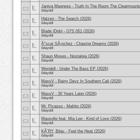
Janiva Magness - Truth In The Room The Clearmounta
0dayddl
Hatzen - The Search (2026)
0dayddl
Blade (Dnb) - O7S 051 (2026)
0dayddl
Ã"scar SÃ¡nchez - Chasing Dreams (2026)
0dayddl
Shaun Moses - Nostalgia (2026)
0dayddl
Wendell - Under The Bass EP (2026)
0dayddl
MassV - Rainy Dayz In Southern Cali (2026)
0dayddl
MassV - 30 Years Later (2026)
0dayddl
Mr. Picasso - Malóto (2026)
0dayddl
Mausolle feat. Mia Lee - Kind of Love (2026)
0dayddl
KÃ˜RY, Bilac - Feel the Heat (2026)
0dayddl