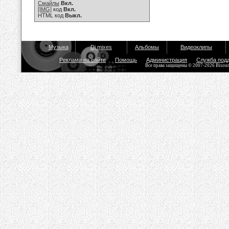
Смайлы
Вкл.
[IMG]
код
Вкл.
HTML код
Выкл.
Музыка
Dj mixes
Альбомы
Видеоклипы
Реклама на сайте
Помощь
Администрация
Служба под
Все права защищены © 2007-2026 Bisou