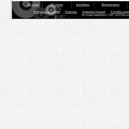
Музыка
Dj mixes
Альбомы
Видеоклипы
Реклама на сайте
Помощь
Администрация
Служба под
Все права защищены © 2007-2026 Bisou