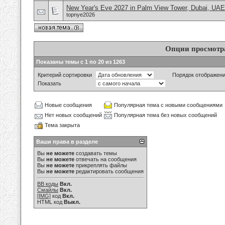
New Year's Eve 2027 in Palm View Tower, Dubai, UAE
topnye2026
Опции просмотр
Показаны темы с 1 по 20 из 1263
Критерий сортировки
Порядок отображен
Показать
Новые сообщения
Популярная тема с новыми сообщениями
Нет новых сообщений
Популярная тема без новых сообщений
Тема закрыта
Ваши права в разделе
Вы
не можете
создавать темы
Вы
не можете
отвечать на сообщения
Вы
не можете
прикреплять файлы
Вы
не можете
редактировать сообщения
BB коды
Вкл.
Смайлы
Вкл.
[IMG]
код
Вкл.
HTML код
Выкл.