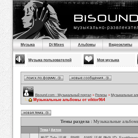
Музыка
Dj Mixes
Альбомы
Видеоклипы
Музыка пользователей
Моя музыка
Bisound.com - Музыкальный портал
>
Релизы
>
Музыкальные а
Музыкальные альбомы от viktor964
Темы раздела
: Музыкальные альбомы
Тема
/
Автор
购买 Telc 证书、PMP、AWS 证书 微信 ID: Scottbowers44