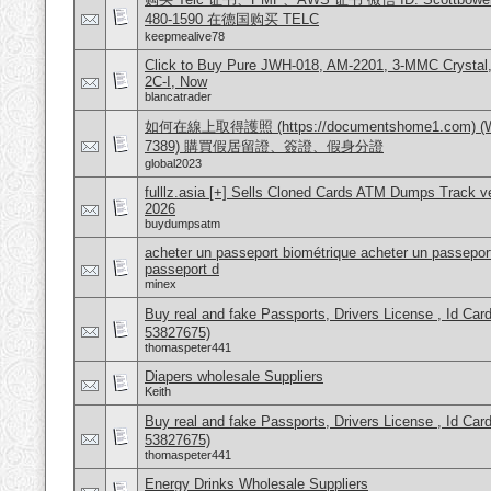
480-1590 在德国购买 TELC
keepmealive78
Click to Buy Pure JWH-018, AM-2201, 3-MMC Crysta
2C-I, Now
blancatrader
如何在線上取得護照 (https://documentshome1.com) (Wh
7389) 購買假居留證、簽證、假身分證
global2023
fulllz.asia [+] Sells Cloned Cards ATM Dumps Track 
2026
buydumpsatm
acheter un passeport biométrique acheter un passeport
passeport d
minex
Buy real and fake Passports, Drivers License , Id
53827675)
thomaspeter441
Diapers wholesale Suppliers
Keith
Buy real and fake Passports, Drivers License , Id
53827675)
thomaspeter441
Energy Drinks Wholesale Suppliers