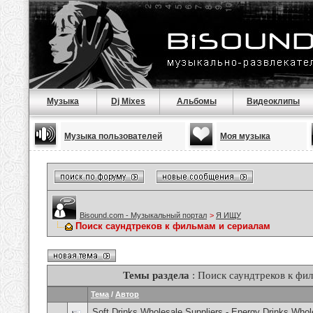
Музыка
Dj Mixes
Альбомы
Видеоклипы
Музыка пользователей
Моя музыка
Bisound.com - Музыкальный портал
>
Я ИЩУ
Поиск саундтреков к фильмам и сериалам
Темы раздела
: Поиск саундтреков к фи
Тема
/
Автор
Soft Drinks Wholesale Suppliers - Energy Drinks Whol