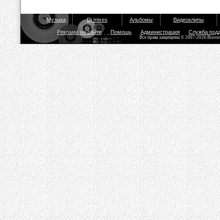
Музыка
Dj mixes
Альбомы
Видеоклипы
Реклама на сайте
Помощь
Администрация
Служба под
Все права защищены © 2007-2026 Bisou