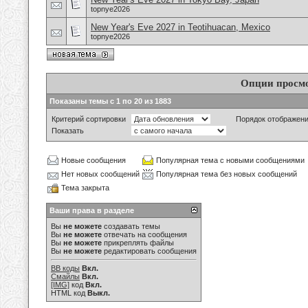
topnye2026
New Year's Eve 2027 in Teotihuacan, Mexico
topnye2026
Опции просм
Показаны темы с 1 по 20 из 1883
Критерий сортировки
Порядок отображен
Показать
Новые сообщения
Популярная тема с новыми сообщениями
Нет новых сообщений
Популярная тема без новых сообщений
Тема закрыта
Ваши права в разделе
Вы
не можете
создавать темы
Вы
не можете
отвечать на сообщения
Вы
не можете
прикреплять файлы
Вы
не можете
редактировать сообщения
BB коды
Вкл.
Смайлы
Вкл.
[IMG]
код
Вкл.
HTML код
Выкл.