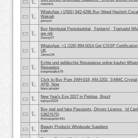
mannick
WhatsApp +1(581) 942-4296 Buy Weed Hashish Cocain
Wakrah
penson
Buy Nembutal Pentobarbital , Fentanyl , Tramadol 
are reli
Danny07
WhatsApp: +1 (226) 894-5014​ Get CISSP Certification
UK
James34
Echte und gefälschte Reisepässe online kaufen Whats
Reisepäss
keepmealive78
Click to Buy Pure JWH-018, AM-2201, 3-MMC Crysta
APB, Now
blancatrader
New Year's Eve 2027 in Pelotas, Brazil
topnye2026
Buy real and fake Passports, Drivers License , Id
53827675)
thomaspeter441
Beauty Products Wholesale Suppliers
Keith