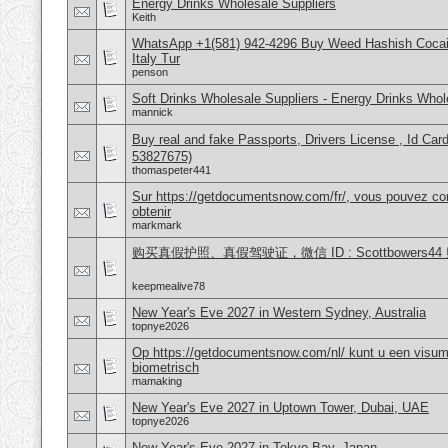
Energy Drinks Wholesale Suppliers
Keith
WhatsApp +1(581) 942-4296 Buy Weed Hashish Cocai
Italy Tur
penson
Soft Drinks Wholesale Suppliers - Energy Drinks Whol
mannick
Buy real and fake Passports, Drivers License , Id
53827675)
thomaspeter441
Sur https://getdocumentsnow.com/fr/, vous pouvez co
obtenir
markmark
购买真假护照、真假驾驶证，微信 ID : Scottbower
keepmealive78
New Year's Eve 2027 in Western Sydney, Australia
topnye2026
Op https://getdocumentsnow.com/nl/ kunt u een visums
biometrisch
mamaking
New Year's Eve 2027 in Uptown Tower, Dubai, UAE
topnye2026
New Year's Eve 2027 in Tokyo Bay, Japan