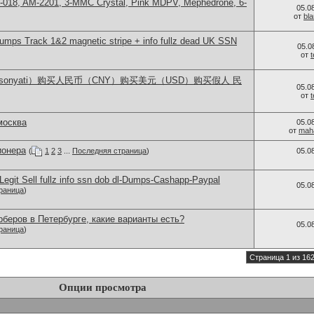
H-018, AM-2201, 3-MMC Crystal, Pink MDPV, Mephedrone, 6-
05.0
от
bl
ps Track 1&2 magnetic stripe + info fullz dead UK SSN
05.0
от
lsonyati）购买人民币（CNY）购买美元（USD）购买假人 民
05.0
от
москва
05.0
от
mah
ионера
(
1
2
3
...
Последняя страница
)
05.0
egit Sell fullz info ssn dob dl-Dumps-Cashapp-Paypal
05.0
раница
)
беров в Петербурге, какие варианты есть?
05.0
раница
)
Страница 1 из 16
Опции просмотра