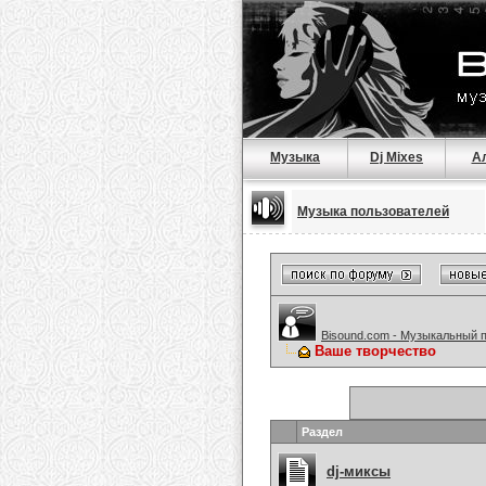
Музыка
Dj Mixes
А
Музыка пользователей
Bisound.com - Музыкальный 
Ваше творчество
Раздел
dj-миксы