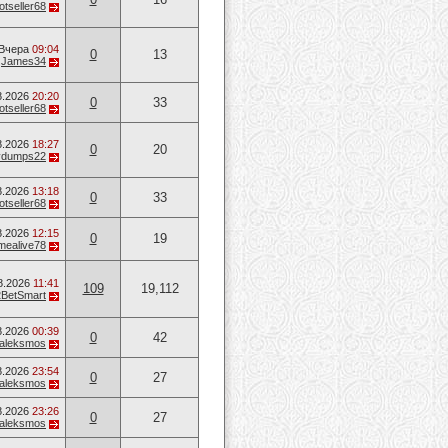
otseller68
Вчера
09:04
0
13
т
James34
8.2026
20:20
0
33
otseller68
8.2026
18:27
0
20
vvdumps22
8.2026
13:18
0
33
otseller68
8.2026
12:15
0
19
mealive78
8.2026
11:41
109
19,112
2BetSmart
8.2026
00:39
0
42
aleksmos
8.2026
23:54
0
27
aleksmos
8.2026
23:26
0
27
aleksmos