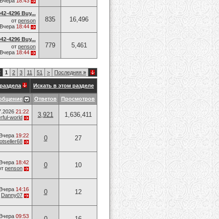
Вчера
18:43
42-4296 Buy...
835
16,496
от
penson
Вчера
18:44
42-4296 Buy...
779
5,461
от
penson
Вчера
18:44
2
1
2
3
11
51
>
Последняя
»
раздела
Искать в этом разделе
общение
Ответов
Просмотров
7.2026
21:22
3,921
1,636,411
ful-world
Вчера
19:22
0
27
otseller68
Вчера
18:42
0
10
от
penson
Вчера
14:16
0
12
т
Danny07
Вчера
09:53
0
16