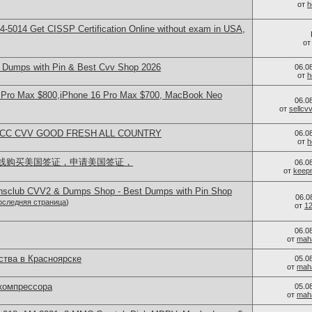
от
h
-5014​ Get CISSP Certification Online without exam in USA,
о
Dumps with Pin & Best Cvv Shop 2026
06.0
от
h
 Pro Max $800,iPhone 16 Pro Max $700, MacBook Neo
06.0
от
sellc
L CC CVV GOOD FRESH ALL COUNTRY
06.0
от
h
线购买美国签证，申请美国签证，
06.0
от
keep
iansclub CVV2 & Dumps Shop - Best Dumps with Pin Shop
06.0
оследняя страница
)
от
1
06.0
от
mah
тва в Красноярске
05.0
от
mah
компрессора
05.0
от
mah