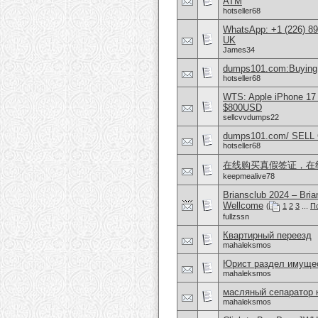
ATM
hotseller68
WhatsApp: +1 (226) 894
UK
James34
dumps101.com:Buying 
hotseller68
WTS: Apple iPhone 17
$800USD
sellcvvdumps22
dumps101.com/ SEL
hotseller68
在线购买真假签证，在
keepmealive78
Briansclub 2024 – Br
Wellcome
(
1
2
3
...
П
fullzssn
Квартирный переезд
mahaleksmos
Юрист раздел имущес
mahaleksmos
масляный сепаратор 
mahaleksmos