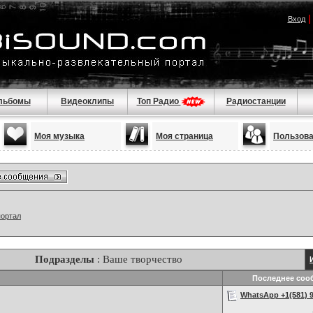
Вход
льбомы
Видеоклипы
Топ Радио
Радиостанции
Моя музыка
Моя страница
Пользов
портал
Подразделы
: Ваше творчество
Последнее соо
WhatsApp +1(581) 9