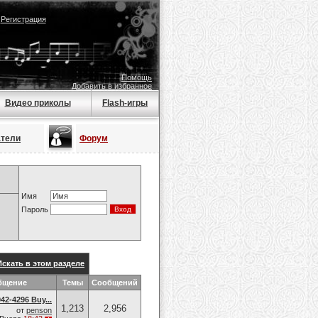
|
Регистрация
Помощь
Добавить в избранное
Видео приколы
Flash-игры
атели
Форум
Имя
Пароль
Искать в этом разделе
бщение
Темы
Сообщений
42-4296 Buy...
1,213
2,956
от
penson