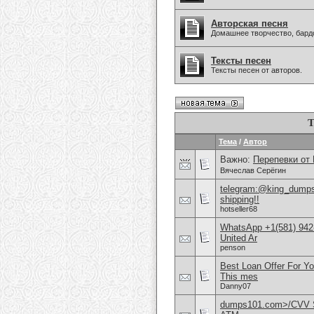
Авторская песня
Домашнее творчество, бардо
Тексты песен
Тексты песен от авторов.
Т
Тема
/
Автор
Важно:
Перепевки от
Вячеслав Серёгин
telegram:@king_dumps1
shipping!!
hotseller68
WhatsApp +1(581) 942
United Ar
penson
Best Loan Offer For Y
This mes
Danny07
dumps101.com>/CVV S