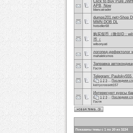
Click to Buy Pure JW
APB, Now
blancatrader
dumps201.net>Shop Dum
MMN DOB DL
hotseller68
购买假币（微信ID：wi
币（
wilsonyati
логопед-дефектолог 
mahaleksmos
Заправка автокондиц
Гостя
Telegram: Paulsky555 L
(
1
2
3
...
Последняя ст
kerrycrossett157
Интересуют курсы бар
(
1
2
3
...
Последняя ст
Гостя
Показаны темы с 1 по 20 из 3224