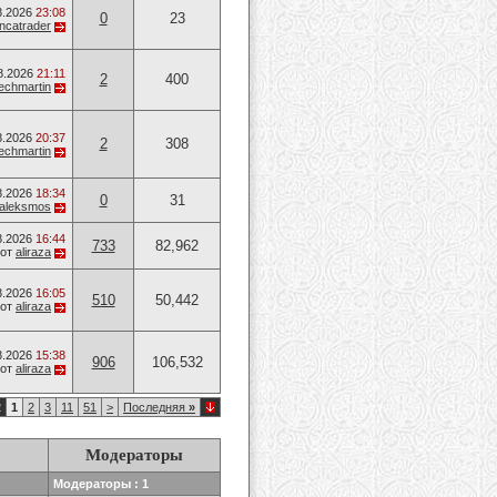
8.2026
23:08
0
23
ancatrader
8.2026
21:11
2
400
techmartin
8.2026
20:37
2
308
techmartin
8.2026
18:34
0
31
aleksmos
8.2026
16:44
733
82,962
от
aliraza
8.2026
16:05
510
50,442
от
aliraza
8.2026
15:38
906
106,532
от
aliraza
2
1
2
3
11
51
>
Последняя
»
Модераторы
Модераторы : 1