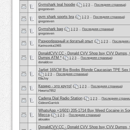
Gymshark teal hoodie
(
1
2
3
...
Последняя страница
)
gregsteven
gym shark sports bra
(
1
2
3
...
Последняя страница
)
gregsteven
Gymshark bag
(
1
2
3
...
Последняя страница
)
gregsteven
Разнообразный и богатый опыт
(
1
2
3
...
Последняя 
Karinsonka1965
DonaldCVV.CC - Donald CVV Shop buy CVV Dumps, CC
Dumps ATM *
(
1
2
3
...
Последняя страница
)
donaldcvv
Jarliet 165CM Big Boobs Blonde Caucasian TPE Sex 
(
1
2
3
...
Последняя страница
)
EllaJoy
Казино - это круто!
(
1
2
3
...
Последняя страница
)
Никита7852
Cadena Dial Radio Station
(
1
2
3
...
Последняя страни
GideonGarrick
WhatsApp +1(601) 205-1714 Buy Weed Cocaine in Sou
Mecca
(
1
2
3
...
Последняя страница
)
aloualex
DonaldCVV.CC - Donald CVV Shop buy CVV Dumps, CC