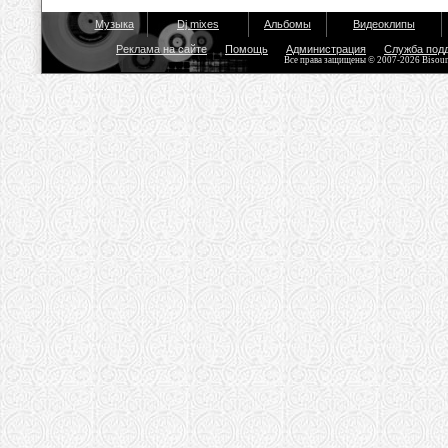
Музыка
Dj mixes
Альбомы
Видеоклипы
Реклама на сайте
Помощь
Администрация
Служба под
Все права защищены © 2007-2026 Bisou