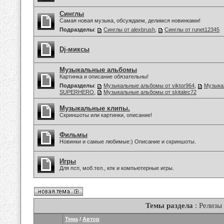
Синглы
Самая новая музыка, обсуждаем, делимся новинками!
Подразделы
:
Синглы от alexbrush
,
Синглы от runet12345
Dj-миксы
Музыкальные альбомы
Картинка и описание обязательны!
Подразделы
:
Музыкальные альбомы от viktor964
,
Музыка
SUPERHERO
,
Музыкальные альбомы от skitalec72
Музыкальные клипы.
Скриншоты или картинки, описание!
Фильмы
Новинки и самые любимые:) Описание и скриншоты.
Игры
Для псп, моб.тел., кпк и компьютерные игры.
Темы раздела
: Релизы
Тема
/
Автор