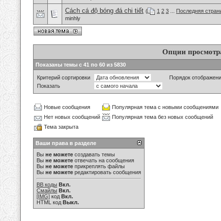
Cách cá độ bóng đá chi tiết
(
1
2
3
...
Последняя стран
minhly
Опции просмотр
Показаны темы с 41 по 60 из 5830
Критерий сортировки
Порядок отображен
Показать
Новые сообщения
Популярная тема с новыми сообщениями
Нет новых сообщений
Популярная тема без новых сообщений
Тема закрыта
Ваши права в разделе
Вы
не можете
создавать темы
Вы
не можете
отвечать на сообщения
Вы
не можете
прикреплять файлы
Вы
не можете
редактировать сообщения
BB коды
Вкл.
Смайлы
Вкл.
[IMG]
код
Вкл.
HTML код
Выкл.