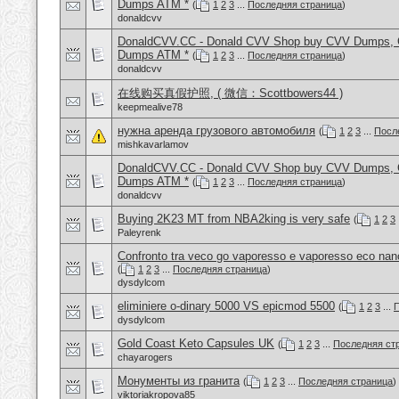
Dumps ATM *
(
1
2
3
...
Последняя страница
)
donaldcvv
DonaldCVV.CC - Donald CVV Shop buy CVV Dumps, CC
Dumps ATM *
(
1
2
3
...
Последняя страница
)
donaldcvv
在线购买真假护照, ( 微信：Scottbowers44 )
keepmealive78
нужна аренда грузового автомобиля
(
1
2
3
...
Посл
mishkavarlamov
DonaldCVV.CC - Donald CVV Shop buy CVV Dumps, CC
Dumps ATM *
(
1
2
3
...
Последняя страница
)
donaldcvv
Buying 2K23 MT from NBA2king is very safe
(
1
2
3
Paleyrenk
Confronto tra veco go vaporesso e vaporesso eco nan
(
1
2
3
...
Последняя страница
)
dysdylcom
eliminiere o-dinary 5000 VS epicmod 5500
(
1
2
3
...
П
dysdylcom
Gold Coast Keto Capsules UK
(
1
2
3
...
Последняя ст
chayarogers
Монументы из гранита
(
1
2
3
...
Последняя страница
)
viktoriakropova85