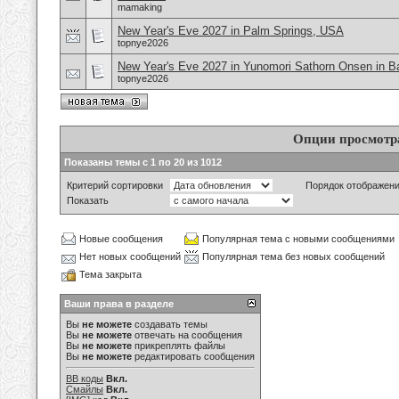
mamaking
New Year's Eve 2027 in Palm Springs, USA
topnye2026
New Year's Eve 2027 in Yunomori Sathorn Onsen in B
topnye2026
Опции просмотр
Показаны темы с 1 по 20 из 1012
Критерий сортировки
Порядок отображен
Показать
Новые сообщения
Популярная тема с новыми сообщениями
Нет новых сообщений
Популярная тема без новых сообщений
Тема закрыта
Ваши права в разделе
Вы
не можете
создавать темы
Вы
не можете
отвечать на сообщения
Вы
не можете
прикреплять файлы
Вы
не можете
редактировать сообщения
BB коды
Вкл.
Смайлы
Вкл.