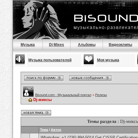
Музыка
Dj Mixes
Альбомы
Видеоклипы
Музыка пользователей
Моя музыка
Bisound.com - Музыкальный портал
>
Релизы
Dj-миксы
Темы раздела
: Dj-микс
Тема
/
Автор
WhatsApp: +1 (226) 894-5014​ Get CISSP Certification