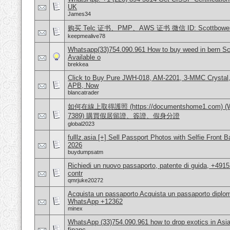
UK
James34
购买 Telc 证书、PMP、AWS 证书 微信 ID: Scottbower
keepmealive78
Whatsapp(33)754.090.961 How to buy weed in bern Sc
Available o
brekkea
Click to Buy Pure JWH-018, AM-2201, 3-MMC Crystal
APB, Now
blancatrader
如何在線上取得護照 (https://documentshome1.com) (Wh
7389) 購買假居留證、簽證、假身分證
global2023
fulllz.asia [+] Sell Passport Photos with Selfie Fr
2026
buydumpsatm
Richiedi un nuovo passaporto, patente di guida, +491
contr
qmrjuke20272
Acquista un passaporto Acquista un passaporto dip
WhatsApp +12362
minex
WhatsApp (33)754.090.961 how to drop exotics in Asia
financ