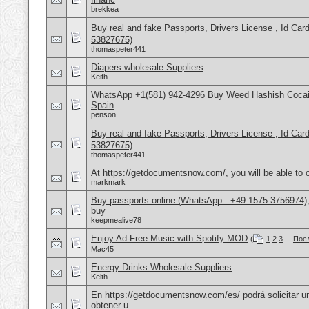
brekkea
Buy real and fake Passports, Drivers License , Id
53827675)
thomaspeter441
Diapers wholesale Suppliers
Keith
WhatsApp +1(581) 942-4296 Buy Weed Hashish Cocain
Spain
penson
Buy real and fake Passports, Drivers License , Id
53827675)
thomaspeter441
At https://getdocumentsnow.com/, you will be able to o
markmark
Buy passports online (WhatsApp : +49 1575 3756974),
buy
keepmealive78
Enjoy Ad-Free Music with Spotify MOD
(
1
2
3
...
Пос
Mac45
Energy Drinks Wholesale Suppliers
Keith
En https://getdocumentsnow.com/es/ podrá solicitar u
obtener u