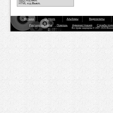
[IMG]
код
Вкл.
HTML код
Выкл.
Музыка
Dj mixes
Альбомы
Видеоклипы
Реклама на сайте
Помощь
Администрация
Служба под
Все права защищены © 2007-2026 Bisou