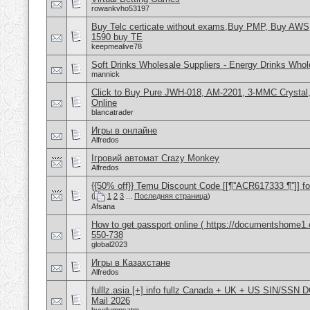
rowankvho53197
Buy Telc certicate without exams,Buy PMP, Buy AWS
1590 buy TE
keepmealive78
Soft Drinks Wholesale Suppliers - Energy Drinks Whol
mannick
Click to Buy Pure JWH-018, AM-2201, 3-MMC Crysta
Online
blancatrader
Игры в онлайне
Alfredos
Ігровий автомат Crazy Monkey
Alfredos
{{50% off}} Temu Discount Code [[¶''ACR617333 ¶'']] fo
(
1
2
3
...
Последняя страница
)
Afsana
How to get passport online ( https://documentshome1.
550-738
global2023
Игры в Казахстане
Alfredos
fulllz.asia [+] info fullz Canada + UK + US SIN/S
Mail 2026