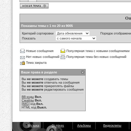
Оп
Показаны темы с 1 по 20 из 9005
Критерий сортировки
Порядок отображен
Показать
Новые сообщения
Популярная тема с новыми сообщениями
Нет новых сообщений
Популярная тема без новых сообщений
Тема закрыта
Ваши права в разделе
Вы
не можете
создавать темы
Вы
не можете
отвечать на сообщения
Вы
не можете
прикреплять файлы
Вы
не можете
редактировать сообщения
BB коды
Вкл.
Смайлы
Вкл.
[IMG]
код
Вкл.
HTML код
Выкл.
Музыка
Dj mixes
Альбомы
Видеоклипы