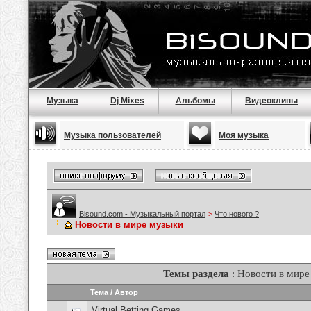
Музыка
Dj Mixes
Альбомы
Видеоклипы
Музыка пользователей
Моя музыка
Bisound.com - Музыкальный портал
>
Что нового ?
Новости в мире музыки
Темы раздела
: Новости в мире
Тема
/
Автор
Virtual Betting Games