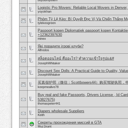
buydumpsatm
Logistic Pro Movers: Reliable Local Movers in Denver
yoyokhan
Phỏm Tỷ Lệ Kèo: Bí Quyết Đọc Vị Và Chiến Thắng Mọ
tylekeogreen
Paspoort kopen Diplomatiek paspoort kopen Kontakti
+12362397630
minex
Які порадите ігрові клуби?
Alfredos
สล็อตออนไลน์ คืออะไร? ทำความเข้าใจรูปแ&#
JosephWhitaker
Discount Sex Dolls: A Practical Guide to Quality, Val
JosephWhitaker
买真假护照（微信：Scottbowers44）购买驾驶执
keepmealive78
Buy real and fake Passports, Drivers License , Id
53827675)
thomaspeter441
Diapers wholesale Suppliers
Keith
Секреты прохождения миссий в GTA
Muz1kant