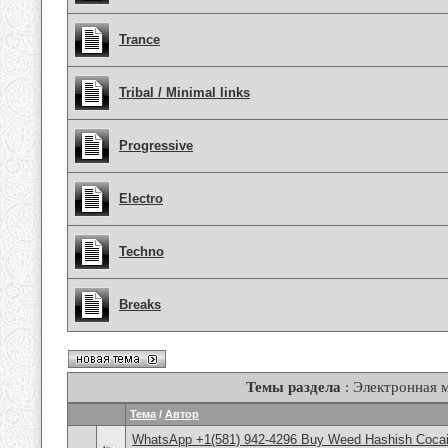
Trance
Tribal / Minimal links
Progressive
Electro
Techno
Breaks
Темы раздела
: Электронная 
Тема
/
Автор
WhatsApp +1(581) 942-4296 Buy Weed Hashish Cocain