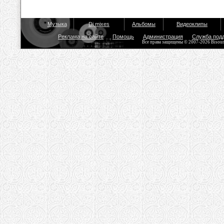
Музыка
Dj mixes
Альбомы
Видеоклипы
Реклама на сайте
Помощь
Администрация
Служба под
Все права защищены © 2007-2026 Bisou