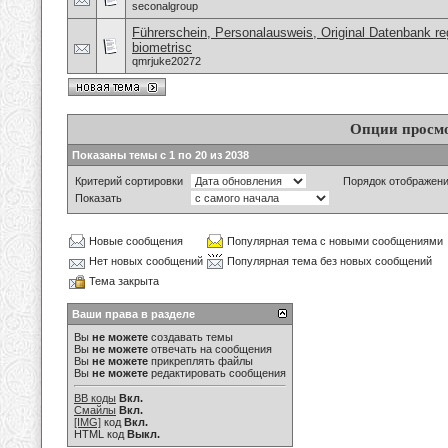
seconalgroup
Führerschein, Personalausweis, Original Datenbank reg
biometrisc
qmrjuke20272
Опции просм
Показаны темы с 1 по 20 из 2038
Критерий сортировки
Порядок отображен
Показать
Новые сообщения
Популярная тема с новыми сообщениями
Нет новых сообщений
Популярная тема без новых сообщений
Тема закрыта
Ваши права в разделе
Вы
не можете
создавать темы
Вы
не можете
отвечать на сообщения
Вы
не можете
прикреплять файлы
Вы
не можете
редактировать сообщения
BB коды
Вкл.
Смайлы
Вкл.
[IMG]
код
Вкл.
HTML код
Выкл.