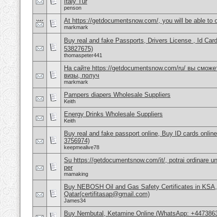
Italy Tur
penson
At https://getdocumentsnow.com/, you will be able to o
markmark
Buy real and fake Passports, Drivers License , Id
53827675)
thomaspeter441
На сайте https://getdocumentsnow.com/ru/ вы сможе
визы, получ
markmark
Pampers diapers Wholesale Suppliers
Keith
Energy Drinks Wholesale Suppliers
Keith
Buy real and fake passport online, Buy ID cards onli
3756974)
keepmealive78
Su https://getdocumentsnow.com/it/, potrai ordinare un
per
mamaking
Buy NEBOSH Oil and Gas Safety Certificates in KSA
Qatar(certifitasap@gmail.com)
James34
Buy Nembutal, Ketamine Online (WhatsApp: +447386