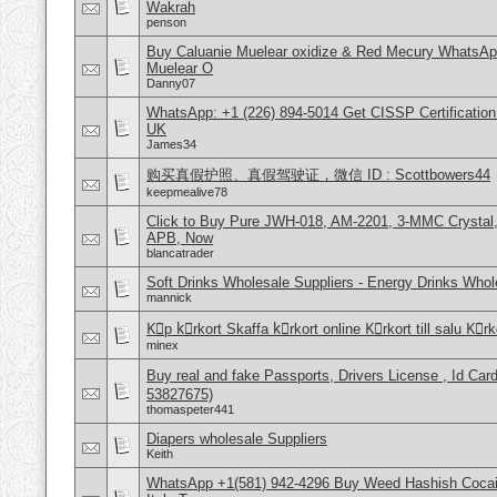
Wakrah
penson
Buy Caluanie Muelear oxidize & Red Mecury WhatsAp
Muelear O
Danny07
WhatsApp: +1 (226) 894-5014​ Get CISSP Certification
UK
James34
购买真假护照、真假驾驶证，微信 ID : Scottbowers44
keepmealive78
Click to Buy Pure JWH-018, AM-2201, 3-MMC Crystal
APB, Now
blancatrader
Soft Drinks Wholesale Suppliers - Energy Drinks Whol
mannick
Kِp kِrkort Skaffa kِrkort online Kِrkort till salu Kِr
minex
Buy real and fake Passports, Drivers License , Id
53827675)
thomaspeter441
Diapers wholesale Suppliers
Keith
WhatsApp +1(581) 942-4296 Buy Weed Hashish Cocai