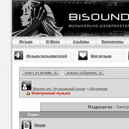
Музыка
Dj Mixes
Альбомы
Видеоклипы
Музыка пользователей
Моя музыка
Bisound.com - Музыкальный портал
>
Обсуждения
Электронная музыка
Подразделы
: Элект
Раздел
House