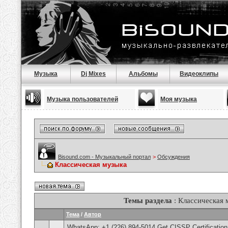
Музыка
Dj Mixes
Альбомы
Видеоклипы
Музыка пользователей
Моя музыка
Bisound.com - Музыкальный портал
>
Обсуждения
Классическая музыка
Темы раздела
: Классическая 
Тема
/
Автор
WhatsApp: +1 (226) 894-5014​ Get CISSP Certification