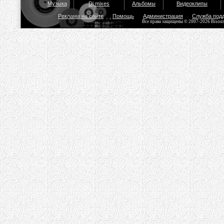
Музыка
Dj mixes
Альбомы
Видеоклипы
Реклама на сайте
Помощь
Администрация
Служба под
Все права защищены © 2007-2026 Bisou