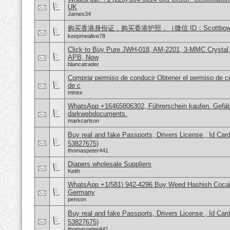
UK
James34
购买香港身份证，购买香港护照，（微信 ID：Scottbowe
keepmealive78
Click to Buy Pure JWH-018, AM-2201, 3-MMC Crystal
APB, Now
blancatrader
Comprar permiso de conducir Obtener el permiso de co
de c
minex
WhatsApp +16465806302, Führerschein kaufen. Gefäl
darkwebdocuments.
markcarlson
Buy real and fake Passports, Drivers License , Id
53827675)
thomaspeter441
Diapers wholesale Suppliers
Keith
WhatsApp +1(581) 942-4296 Buy Weed Hashish Cocai
Germany
penson
Buy real and fake Passports, Drivers License , Id
53827675)
thomaspeter441