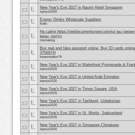
New Year's Eve 2027 in Naumi Hotel Singapore
topnye2026
Energy Drinks Wholesale Suppliers
Keith
На сайте https://getdocumentsnow.com/ru/ вы сможе
визы, получ
mamaking
Buy real and fake passport online, Buy ID cards onli
3756974)
keepmealive78
New Year's Eve 2027 in Waterfront Promenade & Frank
topnye2026
New Year's Eve 2027 in United Arab Emirates
topnye2026
New Year's Eve 2027 in Times Square, USA
topnye2026
New Year's Eve 2027 in Tashkent, Uzbekistan
topnye2026
New Year's Eve 2027 in St. Moritz, Switzerland
topnye2026
New Year's Eve 2027 in Singapore Chinatown
topnye2026