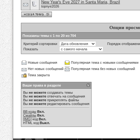
New Year's Eve 2027 in Santa Maria, Brazil
topnye2026
Опции просм
Показаны темы с 1 по 20 из 704
Критерий сортировки
Порядок отображен
Показать
Новые сообщения
Популярная тема с новыми сообщениями
Нет новых сообщений
Популярная тема без новых сообщений
Тема закрыта
Ваши права в разделе
Вы
не можете
создавать темы
Вы
не можете
отвечать на сообщения
Вы
не можете
прикреплять файлы
Вы
не можете
редактировать сообщения
BB коды
Вкл.
Смайлы
Вкл.
[IMG]
код
Вкл.
HTML код
Выкл.