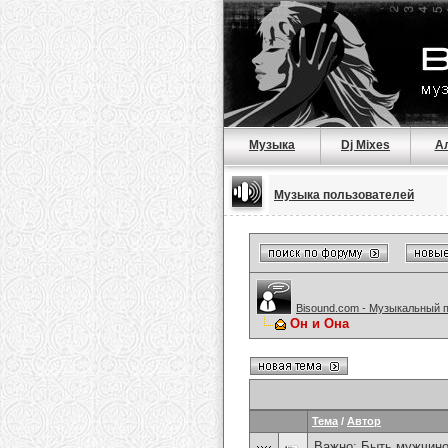
Музыка
Dj Mixes
А
Музыка пользователей
Bisound.com - Музыкальный 
Он и Она
Тема
/
Автор
Важно:
Быть мужчиной