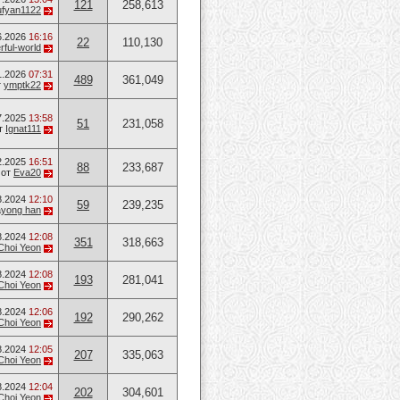
121
258,613
ufyan1122
6.2026
16:16
22
110,130
ful-world
1.2026
07:31
489
361,049
т
ymptk22
7.2025
13:58
51
231,058
т
Ignat111
2.2025
16:51
88
233,687
от
Eva20
8.2024
12:10
59
239,235
ayong han
8.2024
12:08
351
318,663
Choi Yeon
8.2024
12:08
193
281,041
Choi Yeon
8.2024
12:06
192
290,262
Choi Yeon
8.2024
12:05
207
335,063
Choi Yeon
8.2024
12:04
202
304,601
Choi Yeon