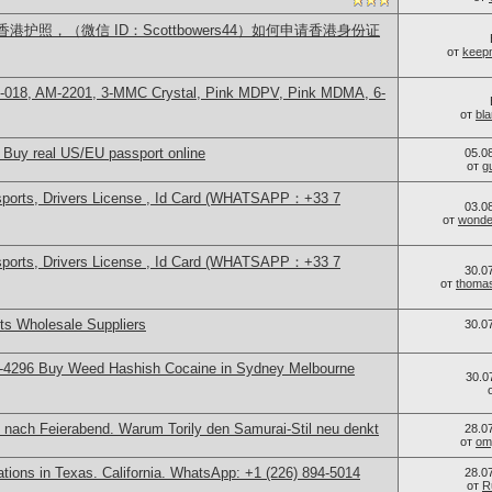
护照，（微信 ID：Scottbowers44）如何申请香港身份证
от
keep
H-018, AM-2201, 3-MMC Crystal, Pink MDPV, Pink MDMA, 6-
от
bl
 Buy real US/EU passport online
05.0
от
g
sports, Drivers License , Id Card (WHATSAPP：+33 7
03.0
от
wonder
sports, Drivers License , Id Card (WHATSAPP：+33 7
30.0
от
thoma
s Wholesale Suppliers
30.0
-4296 Buy Weed Hashish Cocaine in Sydney Melbourne
30.0
 nach Feierabend. Warum Torily den Samurai-Stil neu denkt
28.0
от
om
cations in Texas. California. WhatsApp: +1 (226) 894-5014
28.0
от
R