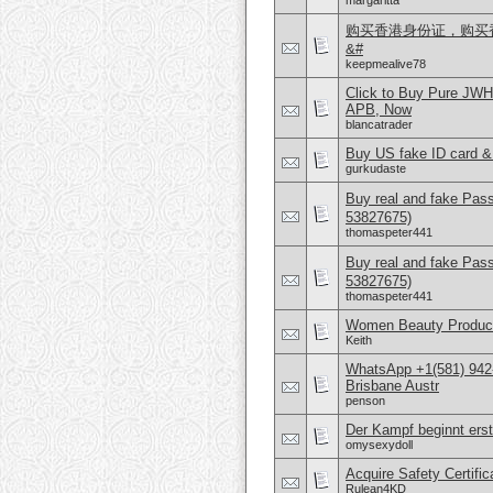
margaritta
购买香港身份证，购买香港
&#
keepmealive78
Click to Buy Pure JW
APB, Now
blancatrader
Buy US fake ID card &
gurkudaste
Buy real and fake Pas
53827675)
thomaspeter441
Buy real and fake Pas
53827675)
thomaspeter441
Women Beauty Product
Keith
WhatsApp +1(581) 942
Brisbane Austr
penson
Der Kampf beginnt erst
omysexydoll
Acquire Safety Certifi
Rulean4KD