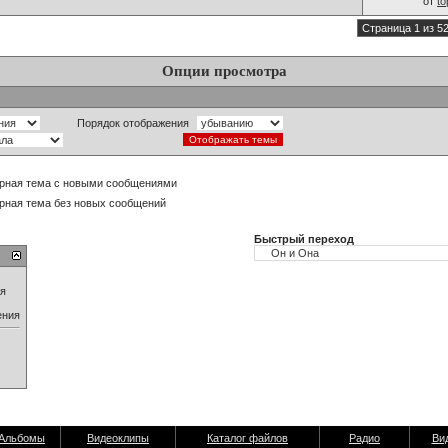
от
t
Страница 1 из 5
Опции просмотра
Порядок отображения
рная тема с новыми сообщениями
рная тема без новых сообщений
Быстрый переход
ия
ения
Альбомы
Видеоклипы
Каталог файлов
Радио
Ви