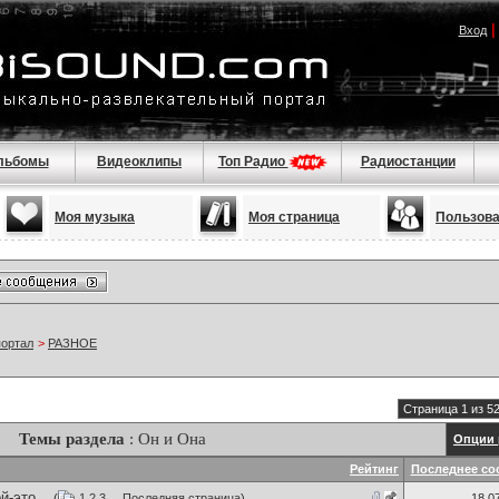
Вход
льбомы
Видеоклипы
Топ Радио
Радиостанции
Моя музыка
Моя страница
Пользов
портал
>
РАЗНОЕ
Страница 1 из 5
Темы раздела
: Он и Она
Опции 
Рейтинг
Последнее со
-это...
(
1
2
3
...
Последняя страница
)
18.0