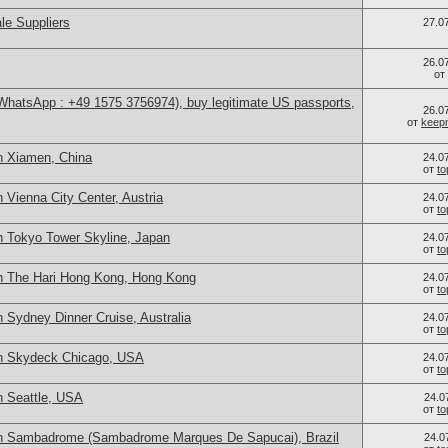
le Suppliers
27.0
26.0
от
(WhatsApp : +49 1575 3756974), buy legitimate US passports,
26.0
от
keep
n Xiamen, China
24.0
от
t
 Vienna City Center, Austria
24.0
от
t
n Tokyo Tower Skyline, Japan
24.0
от
t
n The Hari Hong Kong, Hong Kong
24.0
от
t
 Sydney Dinner Cruise, Australia
24.0
от
t
in Skydeck Chicago, USA
24.0
от
t
n Seattle, USA
24.0
от
t
in Sambadrome (Sambadrome Marques De Sapucai), Brazil
24.0