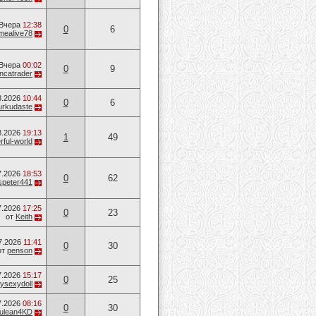
Вчера
12:38
0
6
mealive78
Вчера
00:02
0
9
ancatrader
8.2026
10:44
0
6
urkudaste
8.2026
19:13
1
49
ful-world
7.2026
18:53
0
62
speter441
7.2026
17:25
0
23
от
Keith
7.2026
11:41
0
30
от
penson
7.2026
15:17
0
25
ysexydoll
7.2026
08:16
0
30
ulean4KD