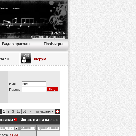
|
Регистрация
Помощь
Добавить в избранное
Видео приколы
Flash-игры
атели
Форум
Имя
Пароль
2
1
2
3
11
51
>
Последняя
»
раздела
Искать в этом разделе
общение
Ответов
Просмотров
7.2026
13:04