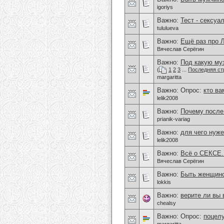
igoriys
Важно:
Тест - сексуа
tululueva
Важно:
Ещё раз про
Вячеслав Серёгин
Важно:
Под какую му
(
1
2
3
...
Последняя ст
margaritta
Важно: Опрос:
кто ва
lelik2008
Важно:
Почему после 
prianik-variag
Важно:
для чего нуже
lelik2008
Важно:
Всё о СЕКСЕ.
Вячеслав Серёгин
Важно:
Быть женщиной
lokkis
Важно:
верите ли вы
chealsy
Важно: Опрос:
поцелу