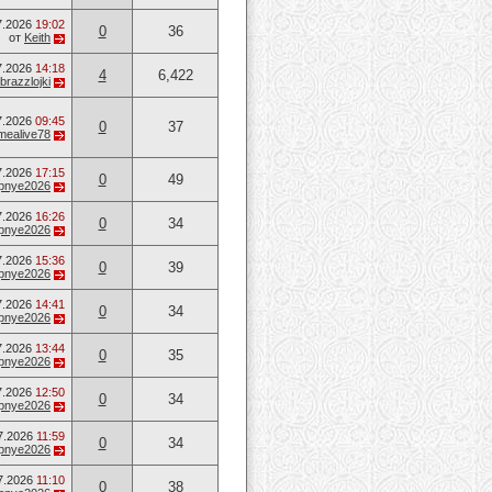
7.2026
19:02
0
36
от
Keith
7.2026
14:18
4
6,422
brazzlojki
7.2026
09:45
0
37
mealive78
7.2026
17:15
0
49
opnye2026
7.2026
16:26
0
34
opnye2026
7.2026
15:36
0
39
opnye2026
7.2026
14:41
0
34
opnye2026
7.2026
13:44
0
35
opnye2026
7.2026
12:50
0
34
opnye2026
7.2026
11:59
0
34
opnye2026
7.2026
11:10
0
38