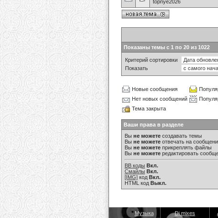
topnye2026
Показаны темы с 1 по 20 из 1022
Критерий сортировки
Показать
Новые сообщения
Популя
Нет новых сообщений
Популя
Тема закрыта
Ваши права в разделе
Вы
не можете
создавать темы
Вы
не можете
отвечать на сообщен
Вы
не можете
прикреплять файлы
Вы
не можете
редактировать сообщ
BB коды
Вкл.
Смайлы
Вкл.
[IMG]
код
Вкл.
HTML код
Выкл.
Музыка
Dj mixes