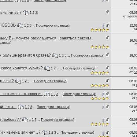
от
s
льны ли вы?
(
1
2
3
)
08.0
от
wonder
 ЛЮБОВЬ
(
1
2
3
...
Последняя страница
)
12.0
о
зыку Вы можете расслабиться , заняться сексом
16.0
раница
)
о
м больше нравится братва?
(
1
2
3
...
Последняя страница
)
18.0
секса хочется курить?
(
1
2
3
...
Последняя страница
)
08.0
от
n
н секс?
(
1
2
3
...
Последняя страница
)
08.0
от
.. интимные отношения
(
1
2
3
...
Последняя страница
)
08.0
от
 - это...
(
1
2
3
...
Последняя страница
)
08.0
от
 в любовь??
(
1
2
3
...
Последняя страница
)
08.0
от
й - измена или нет...?
(
1
2
3
...
Последняя страница
)
08.0
от