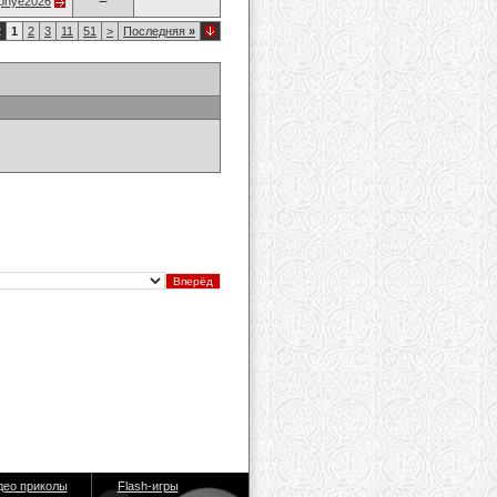
opnye2026
2
1
2
3
11
51
>
Последняя
»
део приколы
Flash-игры