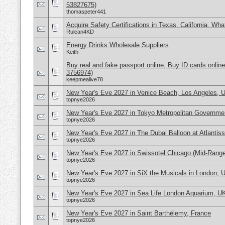
53827675)
thomaspeter441
Acquire Safety Certifications in Texas. California. Wh
Rulean4KD
Energy Drinks Wholesale Suppliers
Keith
Buy real and fake passport online, Buy ID cards onli
3756974)
keepmealive78
New Year's Eve 2027 in Venice Beach, Los Angeles,
topnye2026
New Year's Eve 2027 in Tokyo Metropolitan Governmen
topnye2026
New Year's Eve 2027 in The Dubai Balloon at Atlantis
topnye2026
New Year's Eve 2027 in Swissotel Chicago (Mid-Rang
topnye2026
New Year's Eve 2027 in SiX the Musicals in London, 
topnye2026
New Year's Eve 2027 in Sea Life London Aquarium, U
topnye2026
New Year's Eve 2027 in Saint Barthélemy, France
topnye2026