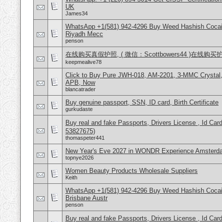
UK
James34
WhatsApp +1(581) 942-4296 Buy Weed Hashish Cocain
Riyadh Mecc
penson
在线购买真假护照, ( 微信：Scottbowers44 )在线购
keepmealive78
Click to Buy Pure JWH-018, AM-2201, 3-MMC Crystal
APB, Now
blancatrader
Buy genuine passport, SSN, ID card, Birth Certificate
gurkudaste
Buy real and fake Passports, Drivers License , Id
53827675)
thomaspeter441
New Year's Eve 2027 in WONDR Experience Amsterda
topnye2026
Women Beauty Products Wholesale Suppliers
Keith
WhatsApp +1(581) 942-4296 Buy Weed Hashish Cocai
Brisbane Austr
penson
Buy real and fake Passports, Drivers License , Id