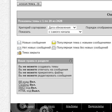
Оп
Показаны темы с 1 по 20 из 2428
Критерий сортировки
Порядок отображен
Показать
Новые сообщения
Популярная тема с новыми сообщениями
Нет новых сообщений
Популярная тема без новых сообщений
Тема закрыта
Ваши права в разделе
Вы
не можете
создавать темы
Вы
не можете
отвечать на сообщения
Вы
не можете
прикреплять файлы
Вы
не можете
редактировать сообщения
BB коды
Вкл.
Смайлы
Вкл.
[IMG]
код
Вкл.
HTML код
Выкл.
Музыка
Dj mixes
Альбомы
Видеоклипы