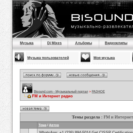
Музыка
Dj Mixes
Альбомы
Видеоклипы
Музыка пользователей
Моя музыка
Bisound.com - Музыкальный портал
>
РАЗНОЕ
FM и Интернет радио
Темы раздела
: FM и Интернет
Тема
/
Автор
WhatsApp: +1 (226) 894-5014​ Get CISSP Certification