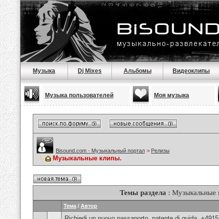
Музыка
Dj Mixes
Альбомы
Видеоклипы
Музыка пользователей
Моя музыка
Bisound.com - Музыкальный портал
>
Релизы
Музыкальные клипы.
Темы раздела
: Музыкальные 
Тема
/
Автор
Richiedi un nuovo passaporto, patente di guida, +491