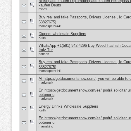
Reisepass kaufen Diplomatenpass kaufen Reisepass o
kaufen Deuts
minex
Buy real and fake Passports, Drivers License , Id
53827675)
thomaspeter441
Diapers wholesale Suppliers
Keith
WhatsApp +1(581) 942-4296 Buy Weed Hashish Cocai
Italy Tur
penson
Buy real and fake Passports, Drivers License , Id
53827675)
thomaspeter441
At https://getdocumentsnow.com/, you will be able to o
markmark
En https://getdocumentsnow.com/es/ podrá solicitar u
obtener u
markmark
Energy Drinks Wholesale Suppliers
Keith
En https://getdocumentsnow.com/es/ podrá solicitar u
obtener u
mamaking