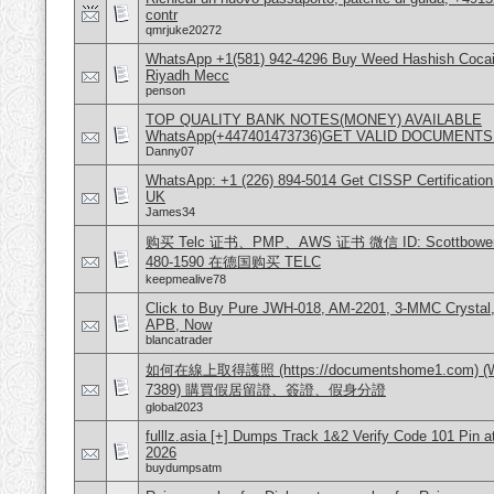
contr
qmrjuke20272
WhatsApp +1(581) 942-4296 Buy Weed Hashish Cocain
Riyadh Mecc
penson
TOP QUALITY BANK NOTES(MONEY) AVAILABLE
WhatsApp(+447401473736)GET VALID DOCUMENTS
Danny07
WhatsApp: +1 (226) 894-5014​ Get CISSP Certification
UK
James34
购买 Telc 证书、PMP、AWS 证书 微信 ID: Scottbowers44
480-1590 在德国购买 TELC
keepmealive78
Click to Buy Pure JWH-018, AM-2201, 3-MMC Crystal
APB, Now
blancatrader
如何在線上取得護照 (https://documentshome1.com) (Wh
7389) 購買假居留證、簽證、假身分證
global2023
fulllz.asia [+] Dumps Track 1&2 Verify Code 101 Pin 
2026
buydumpsatm