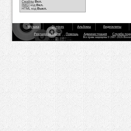
Смайлы
Вкл.
[IMG]
код
Вкл.
HTML код
Выкл.
Музыка
Dj mixes
Альбомы
Видеоклипы
Реклама на сайте
Помощь
Администрация
Служба под
Все права защищены © 2007-2026 Bisou