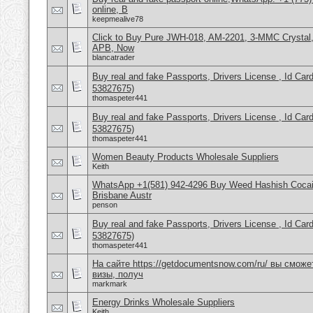
online, B
keepmealive78
Click to Buy Pure JWH-018, AM-2201, 3-MMC Crystal
APB, Now
blancatrader
Buy real and fake Passports, Drivers License , Id
53827675)
thomaspeter441
Buy real and fake Passports, Drivers License , Id
53827675)
thomaspeter441
Women Beauty Products Wholesale Suppliers
Keith
WhatsApp +1(581) 942-4296 Buy Weed Hashish Cocai
Brisbane Austr
penson
Buy real and fake Passports, Drivers License , Id
53827675)
thomaspeter441
На сайте https://getdocumentsnow.com/ru/ вы сможе
визы, получ
markmark
Energy Drinks Wholesale Suppliers
Keith