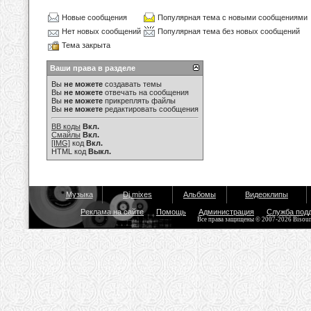
Новые сообщения
Популярная тема с новыми сообщениями
Нет новых сообщений
Популярная тема без новых сообщений
Тема закрыта
Ваши права в разделе
Вы
не можете
создавать темы
Вы
не можете
отвечать на сообщения
Вы
не можете
прикреплять файлы
Вы
не можете
редактировать сообщения
BB коды
Вкл.
Смайлы
Вкл.
[IMG]
код
Вкл.
HTML код
Выкл.
Музыка
Dj mixes
Альбомы
Видеоклипы
Реклама на сайте
Помощь
Администрация
Служба под
Все права защищены © 2007-2026 Bisou