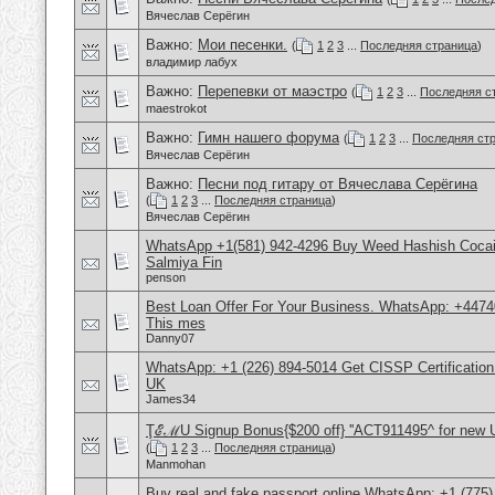
Вячеслав Серёгин
Важно:
Мои песенки.
(
1
2
3
...
Последняя страница
)
владимир лабух
Важно:
Перепевки от маэстро
(
1
2
3
...
Последняя с
maestrokot
Важно:
Гимн нашего форума
(
1
2
3
...
Последняя ст
Вячеслав Серёгин
Важно:
Песни под гитару от Вячеслава Серёгина
(
1
2
3
...
Последняя страница
)
Вячеслав Серёгин
WhatsApp +1(581) 942-4296 Buy Weed Hashish Cocain
Salmiya Fin
penson
Best Loan Offer For Your Business. WhatsApp: +4474
This mes
Danny07
WhatsApp: +1 (226) 894-5014​ Get CISSP Certification
UK
James34
ŢℰℳU Signup Bonus{$200 off} ''ACT911495^ for new 
(
1
2
3
...
Последняя страница
)
Manmohan
Buy real and fake passport online,WhatsApp: +1 (775