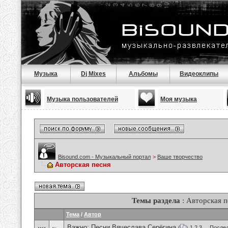
Музыка
Dj Mixes
Альбомы
Видеоклипы
Музыка пользователей
Моя музыка
Bisound.com - Музыкальный портал
>
Ваше творчество
Авторская песня
Темы раздела
: Авторская п
Тема
/
Автор
Важно:
Песни Вячеслава Серёгина
(
1
2
3
...
Послед