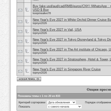
Buy fake usd/aud/cad/RMB/euros/CNY/ (WhatsApp : 
USD $ Buy
keepmealive78
New Year's Eve 2027 in White Orchid Dinner Cruise B
topnye2026
New Year's Eve 2027 in Vail, USA
topnye2026
New Year's Eve 2027 in Tokyo Disneyland & Tokyo D
topnye2026
New Year's Eve 2027 in The Art institute of Chicago,
topnye2026
New Year's Eve 2027 in Stratosphere, Hotel & Tower,
topnye2026
New Year's Eve 2027 in Singapore River Cruise
topnye2026
Опции просм
Показаны темы с 1 по 20 из 833
Критерий сортировки
Порядок отображен
Показать