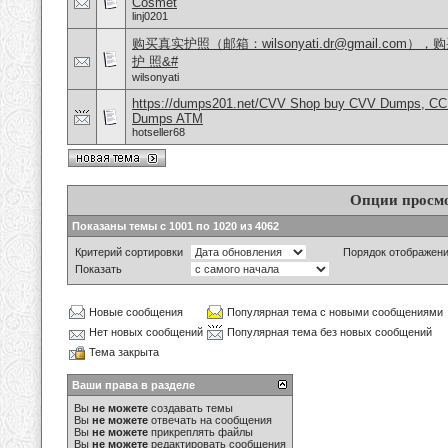
Cosmet
linj0201
购买真实护照（邮箱：wilsonyati.dr@gmail.co
护 照&#
wilsonyati
https://dumps201.net/CVV Shop buy CVV Dumps, CC F
Dumps ATM
hotseller68
Опции просм
Показаны темы с 1001 по 1020 из 4062
Критерий сортировки
Порядок отображен
Показать
Новые сообщения
Популярная тема с новыми сообщениями
Нет новых сообщений
Популярная тема без новых сообщений
Тема закрыта
Ваши права в разделе
Вы
не можете
создавать темы
Вы
не можете
отвечать на сообщения
Вы
не можете
прикреплять файлы
Вы
не можете
редактировать сообщения