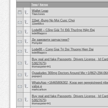
Тема
/
Автор
Wallet Leap
TitanJones
11bet -Bung No Moi Cuoc Choi
11bet68co
Lode88 – Cổng Giải Trí Đổi Thưởng Hiện Đại
lode88appco
Де замовити запчастини?
Pomydor
Lode88 – Cong Giai Tri Doi Thuong Hien Dai
lode88appco
Buy real and fake Passports, Drivers License , Id
53827675)
thomaspeter441
Quaaludes 300mg Doctors Around Me:+1(862)-294-06
popopo1
WhatsApp +16465806302, Koop een geregistreerd rijbe
valse e
markcarlson
Buy real and fake Passports, Drivers License , Id
53827675)
thomaspeter441