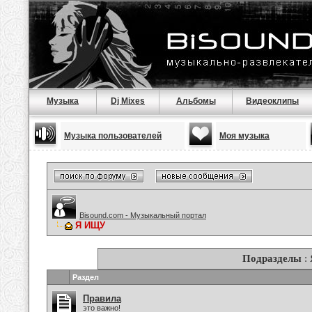
Музыка
Dj Mixes
Альбомы
Видеоклипы
Музыка пользователей
Моя музыка
Bisound.com - Музыкальный портал
Я ИЩУ
Подразделы
:
Раздел
Правила
это важно!