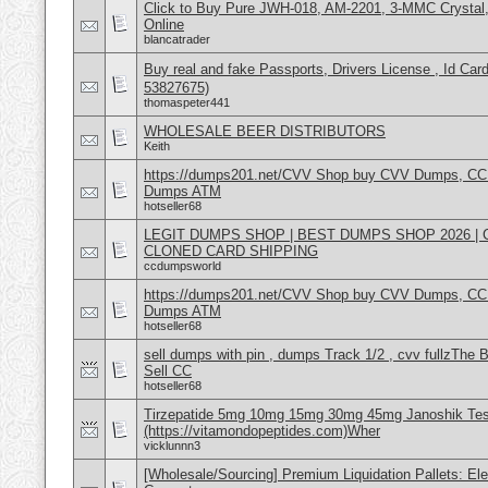
Click to Buy Pure JWH-018, AM-2201, 3-MMC Crysta
Online
blancatrader
Buy real and fake Passports, Drivers License , Id
53827675)
thomaspeter441
WHOLESALE BEER DISTRIBUTORS
Keith
https://dumps201.net/CVV Shop buy CVV Dumps, CC F
Dumps ATM
hotseller68
LEGIT DUMPS SHOP | BEST DUMPS SHOP 2026 |
CLONED CARD SHIPPING
ccdumpsworld
https://dumps201.net/CVV Shop buy CVV Dumps, CC F
Dumps ATM
hotseller68
sell dumps with pin , dumps Track 1/2 , cvv fullzT
Sell CC
hotseller68
Tirzepatide 5mg 10mg 15mg 30mg 45mg Janoshik Tes
(https://vitamondopeptides.com)Wher
vicklunnn3
[Wholesale/Sourcing] Premium Liquidation Pallets: Ele