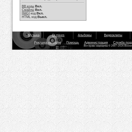
BB коды
Вкл.
Смайлы
Вкл.
[IMG]
код
Вкл.
HTML код
Выкл.
Музыка
Dj mixes
Альбомы
Видеоклипы
Реклама на сайте
Помощь
Администрация
Служба под
Все права защищены © 2007-2026 Bisou