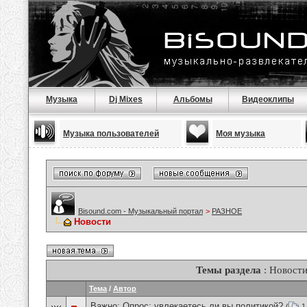
Музыка
Dj Mixes
Альбомы
Видеоклипы
Музыка пользователей
Моя музыка
Bisound.com - Музыкальный портал
>
РАЗНОЕ
Новости
Темы раздела
: Новост
Тема
/
Автор
Важно: Опрос:
увлекаетесь ли вы политикой?
(
1