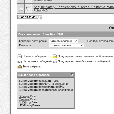
thomaspeter441
Acquire Safety Certifications in Texas. California. Wh
Rulean4KD
Оп
Показаны темы с 1 по 20 из 2707
Критерий сортировки
Порядок отображен
Показать
Новые сообщения
Популярная тема с новыми сообщениями
Нет новых сообщений
Популярная тема без новых сообщений
Тема закрыта
Ваши права в разделе
Вы
не можете
создавать темы
Вы
не можете
отвечать на сообщения
Вы
не можете
прикреплять файлы
Вы
не можете
редактировать сообщения
BB коды
Вкл.
Смайлы
Вкл.
[IMG]
код
Вкл.
HTML код
Выкл.