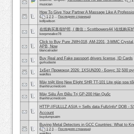
musician
How To Give Your Partner A Massage Like A Professio
(
1
2
3
...
Последняя страница
)
kellywilson
在线购买真假护照, ( 微信：Scottbowers44 )在线购
keepmealive78
Click to Buy Pure JWH-018, AM-2201, 3-MMC Crystal
APB, Now
blancatrader
Buy Real and Fake passport,drivers license, ID Cards
gurkudaste
1хБет Промокод 2026: 1XSUN200 - Бонус 32,500 ру
wakifiss
Máy triệt lông New Elight SHR TT-101 Lite giúp spa tối
thanhtrucmedcom
Máy Siêu Âm Điều Trị GP-200 Hàn Quốc
thanhtrucmedcom
HTTP://FULLLZ.ASIA ⭐️ Sells data FullzInfo* DOB - S
Account
buydumpsatm
Buying Metal Detectors in GCC Countries: What to K
(
1
2
3
...
Последняя страница
)
wakifiss