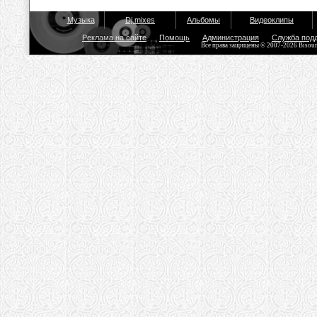
Музыка
Dj mixes
Альбомы
Видеоклипы
Реклама на сайте
Помощь
Администрация
Служба под
Все права защищены © 2007-2026 Bisou