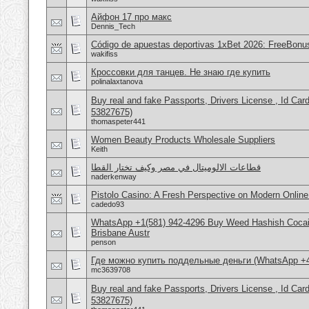
Айфон 17 про макс
Dennis_Tech
Código de apuestas deportivas 1xBet 2026: FreeBonu
wakifiss
Кроссовки для танцев. Не знаю где купить
polinalaxtanova
Buy real and fake Passports, Drivers License , Id
53827675)
thomaspeter441
Women Beauty Products Wholesale Suppliers
Keith
قطاعات الالوميتال في مصر وكيف تختار القطا
naderkenway
Pistolo Casino: A Fresh Perspective on Modern Onlin
cadedo93
WhatsApp +1(581) 942-4296 Buy Weed Hashish Cocai
Brisbane Austr
penson
Где можно купить поддельные деньги (WhatsApp +
mc3639708
Buy real and fake Passports, Drivers License , Id
53827675)