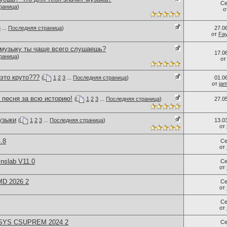
Се
раница
)
о
3
...
Последняя страница
)
27.0
от
Fa
 музыку ты чаще всего слушаешь?
17.0
раница
)
о
 это круто???
(
1
2
3
...
Последняя страница
)
01.0
от
ja
 песня за всю историю!
(
1
2
3
...
Последняя страница
)
27.0
узыки
(
1
2
3
...
Последняя страница
)
13.0
от
.8
Се
от
nslab V11.0
Се
от
MD 2026 2
Се
от
Се
от
APSYS CSUPREM 2024 2
Се