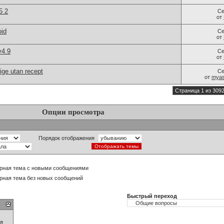
5 2
Се
от
oid
Се
от
v4.9
Се
от
ige utan recept
Се
от
myas
Страница 1 из 309
Опции просмотра
Порядок отображения
рная тема с новыми сообщениями
рная тема без новых сообщений
Быстрый переход
ия