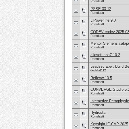
Romdastt
PSSE 33.12
Romdastt
LiPowerline 9.0
Romdastt
CODEV codev 2025.0
Romdastt
Mentor Siemens catapu
Romdastt
cliosoft sos7.10 2
Romdastt
Leadsscraper: Build Be
dedabi1112
Reflexw 10.5
Romdastt
CONVERGE Studio 5.
Romdastt
Interactive Petrophysi
Romdastt
Hydrostar
Romdastt
Keysight IC-CAP 2025
Romdastt