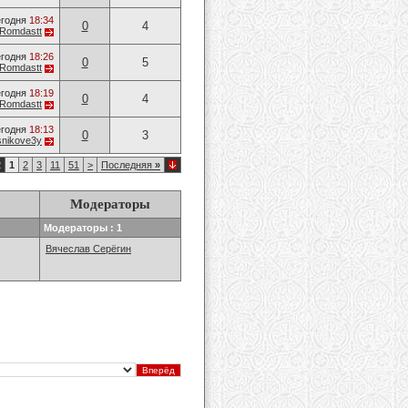
годня
18:34
0
4
Romdastt
годня
18:26
0
5
Romdastt
годня
18:19
0
4
Romdastt
годня
18:13
0
3
nikove3y
2
1
2
3
11
51
>
Последняя
»
Модераторы
Модераторы : 1
Вячеслав Серёгин