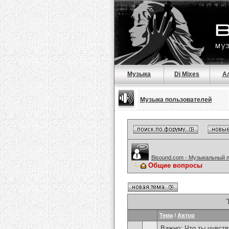
Музыка
Dj Mixes
А
Музыка пользователей
Bisound.com - Музыкальный 
Общие вопросы
Тема
/
Автор
Важно:
Что ты чувств