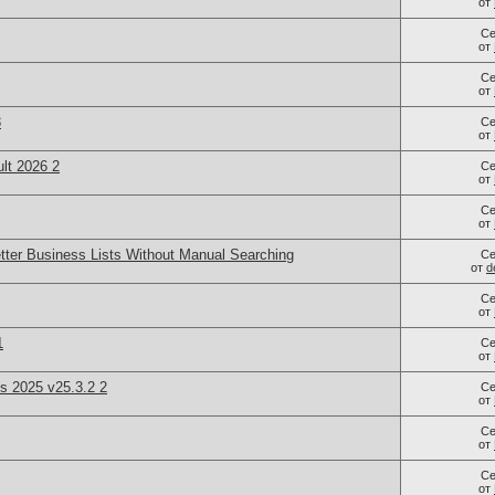
от
Се
от
Се
от
3
Се
от
lt 2026 2
Се
от
Се
от
tter Business Lists Without Manual Searching
Се
от
d
Се
от
1
Се
от
cs 2025 v25.3.2 2
Се
от
Се
от
Се
от