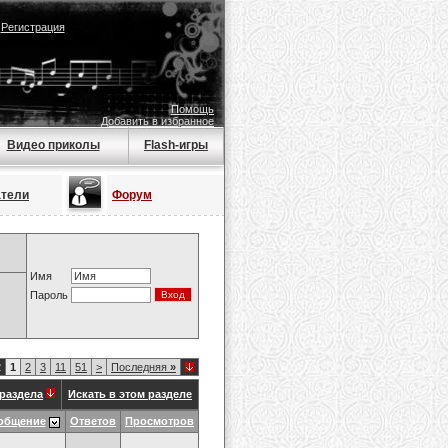
|
Регистрация
Помощь
Добавить в избранное
Видео приколы
Flash-игры
атели
Форум
Имя
Пароль
2
1
2
3
11
51
>
Последняя
»
раздела
Искать в этом разделе
общение
Ответов
Просмотров