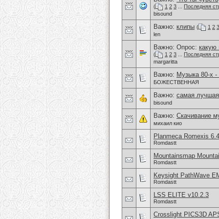
(
1
2
3
...
Последняя ст
bisound
Важно:
клипы
(
1
2
len
Важно: Опрос:
какую
(
1
2
3
...
Последняя ст
margaritta
Важно:
Музыка 80-х -
БОЖЕСТВЕННАЯ
Важно:
самая лучшая
bisound
Важно:
Скачивание м
михаил кио
Planmeca Romexis 6.4
Romdastt
Mountainsmap Mountai
Romdastt
Keysight PathWave E
Romdastt
LSS ELITE v10.2.3
Romdastt
Crosslight PICS3D 