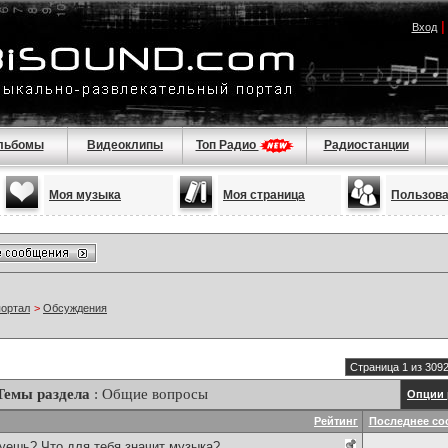
Вход
льбомы
Видеоклипы
Топ Радио
Радиостанции
Моя музыка
Моя страница
Пользов
портал
>
Обсуждения
Страница 1 из 309
Темы раздела
: Общие вопросы
Опции 
Рейтинг
Последнее со
уешь? Что для тебя значит музыка?