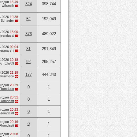
годня
15:49
324
398,744
т
willsmith
6.2026
19:38
52
192,049
ySchaefer
6.2026
18:00
376
489,022
т
trendusai
6.2026
02:04
81
291,349
mesmarshi
5.2026
10:18
92
295,257
от
Ellis89
3.2026
21:19
177
444,340
iwiinmenu
годня
20:39
0
1
Romdastt
годня
20:31
0
1
Romdastt
годня
20:23
0
1
Romdastt
годня
20:16
0
1
Romdastt
годня
20:08
0
1