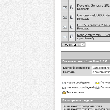
Keysight Genesys 202
Romdastt
Cyclone Field360 Andr
Romdastt
GEOVIA Whittle 2026 
Romdastt
Köpa Amfetamin i Sver
myasnikove3y
Показаны темы с 1 по 20 из 61835
Критерий сортировки
Показать
Новые сообщения
Популя
Нет новых сообщений
Популя
Тема закрыта
Ваши права в разделе
Вы
не можете
создавать темы
Вы
не можете
отвечать на сообщен