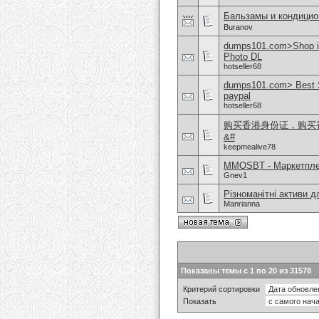
Бальзамы и кондицио
Buranov
dumps101.com>Shop 
Photo DL
hotseller68
dumps101.com> Best S
paypal
hotseller68
购买香港身份证，购买香港
&#
keepmealive78
MMOSBT - Маркетплей
Gnev1
Різноманітні активи 
Manrianna
Показаны темы с 1 по 20 из 31578
Критерий сортировки
Показать