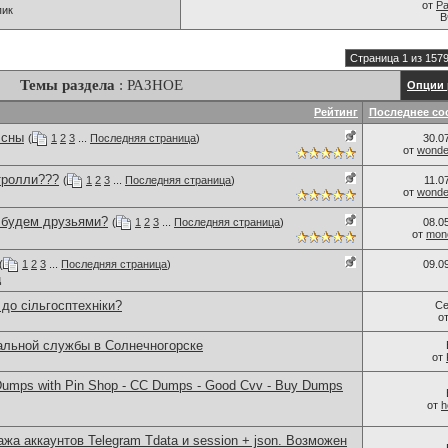
от
Pa
пик
В
Страница 1 из 157
Темы раздела
: РАЗНОЕ
Опции 
Рейтинг
Последнее со
 сны
(
1
2
3
...
Последняя страница
)
30.0
от
wonder
тролли???
(
1
2
3
...
Последняя страница
)
11.0
от
wonder
..будем друзьями?
(
1
2
3
...
Последняя страница
)
08.0
от
monc
(
1
2
3
...
Последняя страница
)
09.0
ц
 до сільгосптехніки?
Се
о
альной службы в Солнечногорске
от
umps with Pin Shop - CC Dumps - Good Cvv - Buy Dumps
от
h
ажа аккаунтов Telegram Tdata и session + json. Возможен