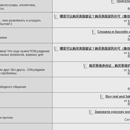
Подгото
 аксессуары, косметика,
сы.
В
哪里可以购买美国签证？购买美国居民许可（微信号：S
 , чем развлекать и угощать
от
k
пытом!:)
В
Справка в бассейн 
ловек
В
哪里可以购买美国签证？购买美国居民许可（微信号：S
ивка! Что еще нужно?Обсуждение
от
k
альных вопросов, важных для
В
购买香港身份证，购买香港护照
м друг без друга...Обсуждаем
от
k
и проблемы.
В
ободного общения
В
Buy real and fak
от
k
В
Замовити курсову ро
и прочее.
Се