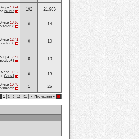
Вчера
13:24
192
21,963
от
yousuf
Вчера
13:16
0
14
otseller68
Вчера
12:41
0
10
otseller68
Вчера
12:34
0
10
mealive78
Вчера
11:02
0
13
от
Gnev1
Вчера
10:48
1
25
techmartin
9
1
2
3
11
51
>
Последняя
»