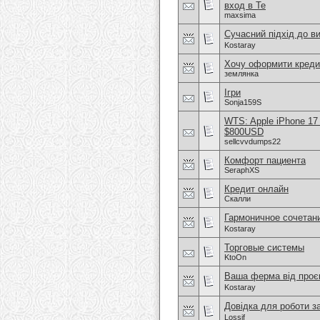
вход в Te
maxsima
Сучасний підхід до в
Kostaray
Хочу оформити креди
землянка
Ігри
Sonja159S
WTS: Apple iPhone 17
$800USD
sellcvvdumps22
Комфорт пациента
SeraphXS
Кредит онлайн
Скалли
Гармоничное сочетан
Kostaray
Торговые системы
KtoOn
Ваша ферма від проєк
Kostaray
Довідка для роботи з
Lossif