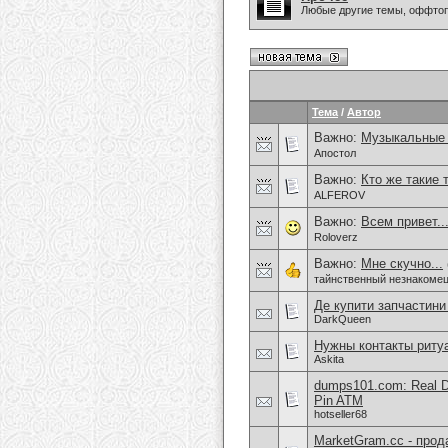
Любые другие темы, оффто
Тема
/
Автор
Важно:
Музыкальные
Апостол
Важно:
Кто же такие 
ALFEROV
Важно:
Всем привет.
Roloverz
Важно:
Мне скучно...
тайнственный незнакоме
Де купити запчастини
DarkQueen
Нужны контакты риту
Askita
dumps101.com: Real D
Pin ATM
hotseller68
MarketGram.cc - прод