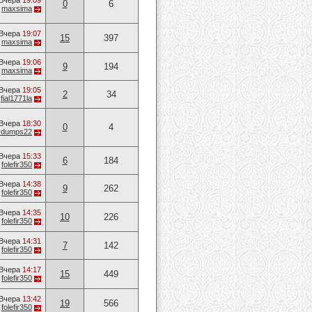
Вчера
19:09
0
6
т
maxsima
Вчера
19:07
15
397
т
maxsima
Вчера
19:06
9
194
т
maxsima
Вчера
19:05
2
34
т
fial1771la
Вчера
18:30
0
4
vvdumps22
Вчера
15:33
6
184
т
folefir350
Вчера
14:38
9
262
т
folefir350
Вчера
14:35
10
226
т
folefir350
Вчера
14:31
7
142
т
folefir350
Вчера
14:17
15
449
т
folefir350
Вчера
13:42
19
566
т
folefir350