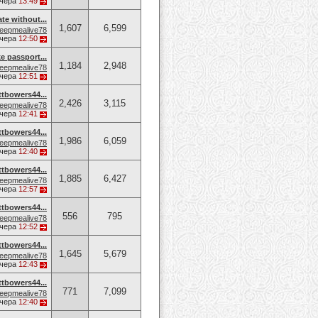
чера
13:49
ate without...
1,607
6,599
eepmealive78
чера
12:50
e passport...
1,184
2,948
eepmealive78
чера
12:51
owers44...
2,426
3,115
eepmealive78
чера
12:41
owers44...
1,986
6,059
eepmealive78
чера
12:40
owers44...
1,885
6,427
eepmealive78
чера
12:57
owers44...
556
795
eepmealive78
чера
12:52
owers44...
1,645
5,679
eepmealive78
чера
12:43
owers44...
771
7,099
eepmealive78
чера
12:40