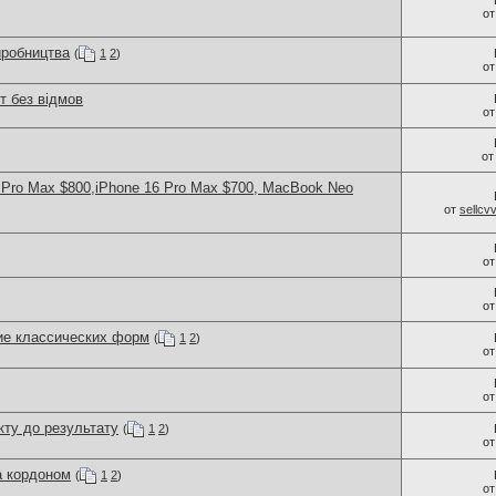
о
иробництва
(
1
2
)
о
т без відмов
о
о
 Pro Max $800,iPhone 16 Pro Max $700, MacBook Neo
от
sellc
о
о
ие классических форм
(
1
2
)
о
о
ту до результату
(
1
2
)
о
а кордоном
(
1
2
)
о