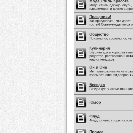
Мода.Стиль.Красота
Мода, стиль, одежда, обувь,
парфюмерия и другие вопро
Праздники!
Как праздновать, что дарить
гостей! Советуем,делимся о
Общество
Психология, социология, че
Кулинария
Вкусная еда и хорошая вып
рецептов, ресторанов и ост
наших желудков.
Он и Она
Мы такие разные,но не може
взаимоотношения,вопросы 
Беседка
Раздел для знакомства и св
Юмор
Флуд
Флуд, флейм, споры, ссоры 
Прочее