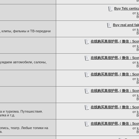
В
Buy Telc certic
от
k
В
Buy real and fak
от
k
, клипы, фильмы и ТВ-передачи
В
在线购买真假护照, ( 微信：Scottb
от
k
В
在线购买真假护照, ( 微信：Scottb
уждаем автомобили, салоны,
от
k
В
在线购买真假护照, ( 微信：Scottb
от
k
В
在线购买真假护照, ( 微信：Scottb
от
k
В
在线购买真假护照, ( 微信：Scottb
а и туризма. Путешествия.
от
k
лка и т.д.
В
在线购买真假护照, ( 微信：Scottb
пись, театр. Любые топики на
от
k
а.
В