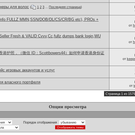
неры для волос
(
1
2
3
...
Последняя страница
)
info FULLZ MMN,SSN/DOB/DL/CS/CR/BG etc), PROs +
от
h
eller Fresh & VALID Cvvv,Cc,fullz,dumps,bank login,WU
от
h
护照，（微信 ID：Scottbowers44）如何申请香港身份证
от
keep
с игровых аккаунтов и услуг
для власного портфеля
от
Страница 1 из 157
Опции просмотра
Порядок отображения