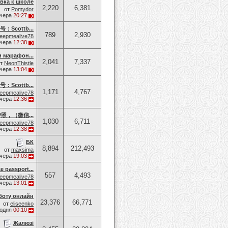
вка к школе
2,220
6,381
от
Pomydor
чера
20:27
cottb...
789
2,930
eepmealive78
чера
12:38
и марафон...
2,041
7,337
от
NeonThistle
чера
13:04
cottb...
1,171
4,767
eepmealive78
чера
12:36
，（微信...
1,030
6,711
eepmealive78
чера
12:38
БК
8,894
212,493
от
maxsima
чера
19:03
e passport...
557
4,493
eepmealive78
чера
13:01
боту онлайн
23,376
66,771
от
eliseenko
годня
00:10
Жалюзі