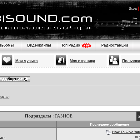
Вход
льбомы
Видеоклипы
Топ Радио
Радиостанции
Моя музыка
Моя страница
Пользов
портал
Подразделы
: РАЗНОЕ
Последнее сообщение
How To Give Your
от
НАС!