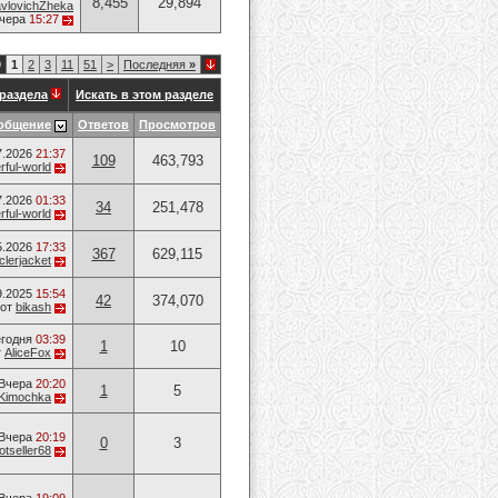
8,455
29,894
vlovichZheka
чера
15:27
9
1
2
3
11
51
>
Последняя
»
раздела
Искать в этом разделе
общение
Ответов
Просмотров
7.2026
21:37
109
463,793
ful-world
7.2026
01:33
34
251,478
ful-world
5.2026
17:33
367
629,115
lerjacket
9.2025
15:54
42
374,070
от
bikash
годня
03:39
1
10
т
AliceFox
Вчера
20:20
1
5
Kimochka
Вчера
20:19
0
3
otseller68