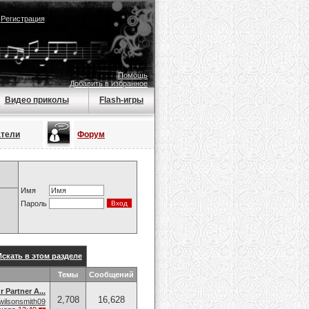
|
Регистрация
Помощь
Добавить в избранное
Видео приколы
Flash-игры
атели
Форум
Имя
Пароль
Искать в этом разделе
Темы
Сообщений
 Partner A...
2,708
16,628
wilsonsmith09