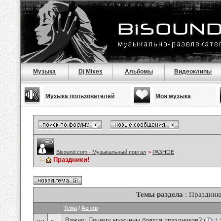
Музыка
Dj Mixes
Альбомы
Видеоклипы
Музыка пользователей
Моя музыка
Bisound.com - Музыкальный портал
>
РАЗНОЕ
Праздники!
Темы раздела
: Праздник
Тема
/
Автор
Важно:
Почему мужчины боятся праздников?
(
1