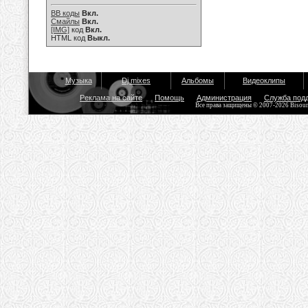
BB коды
Вкл.
Смайлы
Вкл.
[IMG]
код
Вкл.
HTML код
Выкл.
Музыка
Dj mixes
Альбомы
Видеоклипы
Реклама на сайте
Помощь
Администрация
Служба под
Все права защищены © 2007-2026 Bisou