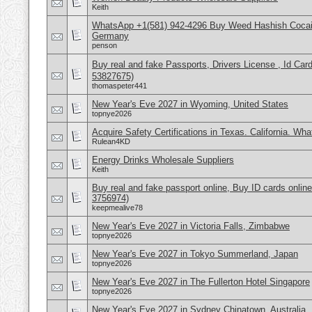
Keith
WhatsApp +1(581) 942-4296 Buy Weed Hashish Cocai
Germany
penson
Buy real and fake Passports, Drivers License , Id
53827675)
thomaspeter441
New Year's Eve 2027 in Wyoming, United States
topnye2026
Acquire Safety Certifications in Texas. California. Wh
Rulean4KD
Energy Drinks Wholesale Suppliers
Keith
Buy real and fake passport online, Buy ID cards onli
3756974)
keepmealive78
New Year's Eve 2027 in Victoria Falls, Zimbabwe
topnye2026
New Year's Eve 2027 in Tokyo Summerland, Japan
topnye2026
New Year's Eve 2027 in The Fullerton Hotel Singapore
topnye2026
New Year's Eve 2027 in Sydney Chinatown, Australia