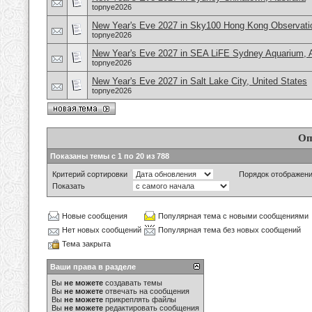
topnye2026
New Year's Eve 2027 in Sky100 Hong Kong Observati
topnye2026
New Year's Eve 2027 in SEA LiFE Sydney Aquarium, A
topnye2026
New Year's Eve 2027 in Salt Lake City, United States
topnye2026
Оп
Показаны темы с 1 по 20 из 788
Критерий сортировки
Порядок отображен
Показать
Новые сообщения
Популярная тема с новыми сообщениями
Нет новых сообщений
Популярная тема без новых сообщений
Тема закрыта
Ваши права в разделе
Вы
не можете
создавать темы
Вы
не можете
отвечать на сообщения
Вы
не можете
прикреплять файлы
Вы
не можете
редактировать сообщения