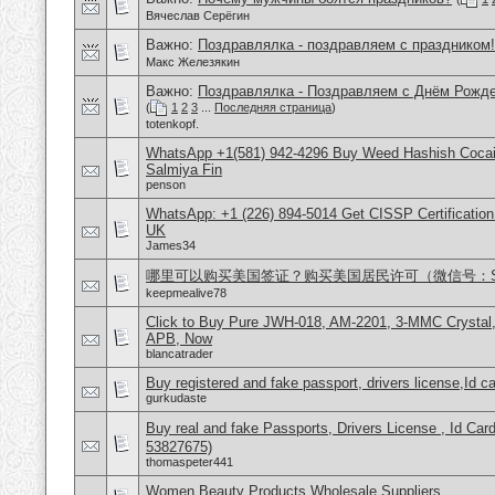
Вячеслав Серёгин
Важно:
Поздравлялка - поздравляем с праздником!
Макс Железякин
Важно:
Поздравлялка - Поздравляем с Днём Рожде
(
1
2
3
...
Последняя страница
)
totenkopf.
WhatsApp +1(581) 942-4296 Buy Weed Hashish Cocain
Salmiya Fin
penson
WhatsApp: +1 (226) 894-5014​ Get CISSP Certification
UK
James34
哪里可以购买美国签证？购买美国居民许可（微信号：Scott
keepmealive78
Click to Buy Pure JWH-018, AM-2201, 3-MMC Crysta
APB, Now
blancatrader
Buy registered and fake passport, drivers license,Id c
gurkudaste
Buy real and fake Passports, Drivers License , Id
53827675)
thomaspeter441
Women Beauty Products Wholesale Suppliers