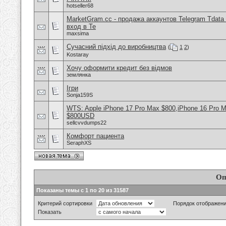
hotseller68
MarketGram.cc - продажа аккаунтов Telegram Tdata 
вход в Te
maxsima
Сучасний підхід до виробництва
(
1
2
)
Kostaray
Хочу оформити кредит без відмов
землянка
Ігри
Sonja159S
WTS: Apple iPhone 17 Pro Max $800,iPhone 16 Pro 
$800USD
sellcvvdumps22
Комфорт пациента
SeraphXS
Оп
Показаны темы с 1 по 20 из 31587
Критерий сортировки
Порядок отображен
Показать