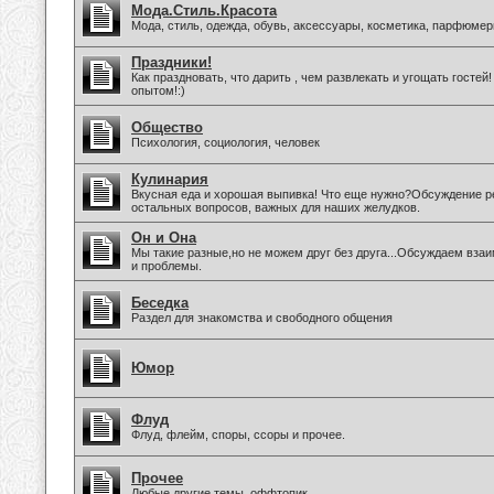
Мода.Стиль.Красота
Мода, стиль, одежда, обувь, аксессуары, косметика, парфюмер
Праздники!
Как праздновать, что дарить , чем развлекать и угощать госте
опытом!:)
Общество
Психология, социология, человек
Кулинария
Вкусная еда и хорошая выпивка! Что еще нужно?Обсуждение ре
остальных вопросов, важных для наших желудков.
Он и Она
Мы такие разные,но не можем друг без друга...Обсуждаем вз
и проблемы.
Беседка
Раздел для знакомства и свободного общения
Юмор
Флуд
Флуд, флейм, споры, ссоры и прочее.
Прочее
Любые другие темы, оффтопик