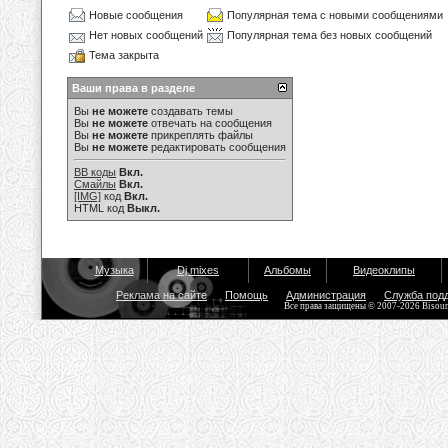
Новые сообщения
Популярная тема с новыми сообщениями
Нет новых сообщений
Популярная тема без новых сообщений
Тема закрыта
Ваши права в разделе
Вы
не можете
создавать темы
Вы
не можете
отвечать на сообщения
Вы
не можете
прикреплять файлы
Вы
не можете
редактировать сообщения
BB коды
Вкл.
Смайлы
Вкл.
[IMG]
код
Вкл.
HTML код
Выкл.
Музыка
Dj mixes
Альбомы
Видеоклипы
Реклама на сайте
Помощь
Администрация
Служба под
Все права защищены © 2007-2026 Bisou