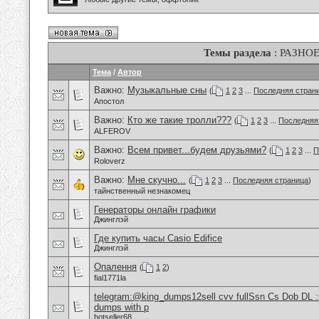
Темы раздела
: РАЗНО
Тема
/
Автор
Важно:
Музыкальные сны
(
1
2
3
...
Последняя стран
Апостол
Важно:
Кто же такие тролли???
(
1
2
3
...
Последняя
ALFEROV
Важно:
Всем привет...будем друзьями?
(
1
2
3
...
П
Roloverz
Важно:
Мне скучно...
(
1
2
3
...
Последняя страница
)
тайнственный незнакомец
Генераторы онлайн графики
Джинглэй
Где купить часы Casio Edifice
Джинглэй
Опалення
(
1
2
)
fial1771la
telegram:@king_dumps12sell cvv fullSsn Cs Dob DL 
dumps with p
hotseller68