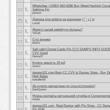
WhatsApp +1(581) 942-4296 Buy Weed Hashish Cocain
Salmiya Fin
penson
Довідка для роботи за кордоном
(
1
2
3
)
Lossif
Жеңісті қалай көбейтуге болады?
YoGah
Сухі кінчики
KtoOn
Sell valid Cloned Cards Pin CCV DUMPS INFO GOOD
CVV Good
Danny07
Купить емкость 20 м3
Gnev1
dumps101.com:Best CC CVV & Dumps Shop - Buy Dum
High Balan
hotseller68
Де купити запчастини до сільгосптехніки?
DarkQueen
Нужны контакты ритуальной службы в Солнечного
Askita
dumps101.com: Real Dumps with Pin Shop - CC Dum
Pin ATM