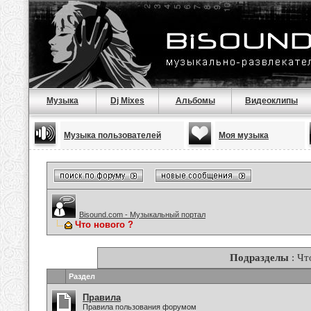
Музыка
Dj Mixes
Альбомы
Видеоклипы
Музыка пользователей
Моя музыка
Bisound.com - Музыкальный портал
Что нового ?
Подразделы
: Чт
Раздел
Правила
Правила пользования форумом