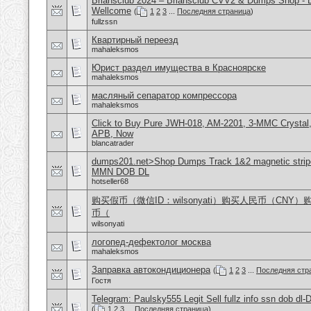
Briansclub 2024 – Briansclub CVV2 & Dumps Shop - 
Wellcome
(
1
2
3
...
Последняя страница
)
fullzssn
Квартирный переезд
mahaleksmos
Юрист раздел имущества в Красноярске
mahaleksmos
масляный сепаратор компрессора
mahaleksmos
Click to Buy Pure JWH-018, AM-2201, 3-MMC Crystal
APB, Now
blancatrader
dumps201.net>Shop Dumps Track 1&2 magnetic stripe
MMN DOB DL
hotseller68
购买假币（微信ID：wilsonyati）购买人民币（CNY
币（
wilsonyati
логопед-дефектолог москва
mahaleksmos
Заправка автокондиционера
(
1
2
3
...
Последняя стр
Гостя
Telegram: Paulsky555 Legit Sell fullz info ssn dob d
(
1
2
3
...
Последняя страница
)