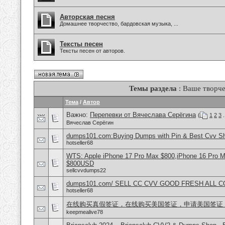
Авторская песня
Домашнее творчество, бардовская музыка, ...
Тексты песен
Тексты песен от авторов.
Темы раздела
: Ваше творче
Тема
/
Автор
Важно:
Перепевки от Вячеслава Серёгина
(
1
2
3
.
Вячеслав Серёгин
dumps101.com:Buying Dumps with Pin & Best Cvv S
hotseller68
WTS: Apple iPhone 17 Pro Max $800,iPhone 16 Pro 
$800USD
sellcvvdumps22
dumps101.com/ SELL CC CVV GOOD FRESH ALL 
hotseller68
在线购买真假签证，在线购买美国签证，申请美国签证
keepmealive78