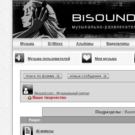
Музыка
Dj Mixes
Альбомы
Видеоклипы
Музыка пользователей
Моя музыка
Bisound.com - Музыкальный портал
Ваше творчество
Подразделы
: Ваше
Раздел
dj-миксы