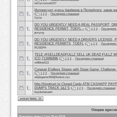
kerrycrossett157
Интересуют курсы барберов в Петербурге, какие в
(
1
2
3
...
Последняя страница
)
Гостя
DO YOU URGENTLY NEED A REAL PASSPORT, DRI
RESIDENCE PERMIT, TOEFL –
(
1
2
3
...
Последняя 
jerryroy
DO YOU URGENTLY NEED A DRIVER'S LICENSE, P
RESIDENCE PERMITS, TOEFL
(
1
2
3
...
Последняя 
RUSEPH
TELE @SELLDEADFULLZ SELL UK DEAD FULLZ W
ICQ 713086896
(
1
2
3
...
Последняя страница
)
selldead111
Conquer Endless Slopes with Slope Game: Challenge Y
(
1
2
3
...
Последняя страница
)
slopegame369@funkoo.xyz
http://kingtrust.to Cloned Cards ATM CASHAPP P
DUMPS TRACK 1&2 S
(
1
2
3
...
Последняя страница
)
buydumpsatm
Опции просм
Показаны темы с 1 по 20 из 3219