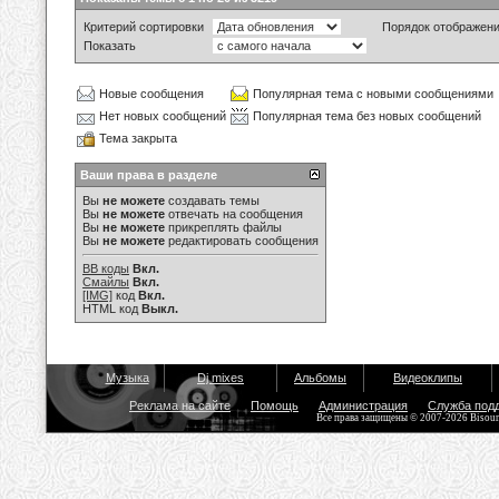
Критерий сортировки
Порядок отображен
Показать
Новые сообщения
Популярная тема с новыми сообщениями
Нет новых сообщений
Популярная тема без новых сообщений
Тема закрыта
Ваши права в разделе
Вы
не можете
создавать темы
Вы
не можете
отвечать на сообщения
Вы
не можете
прикреплять файлы
Вы
не можете
редактировать сообщения
BB коды
Вкл.
Смайлы
Вкл.
[IMG]
код
Вкл.
HTML код
Выкл.
Музыка
Dj mixes
Альбомы
Видеоклипы
Реклама на сайте
Помощь
Администрация
Служба под
Все права защищены © 2007-2026 Bisou