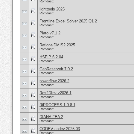
Romdastt
lighttools 2025
Romdastt
Frontline Excel Solver 2025 Q1 2
Romdastt
Plato v7.1 2
Romdastt
RationalDMIS2 2025
Romdastt
HSPiP 6.2.04
Romdastt
GeoReservoir 7.0 2
Romdastt
powerflow 2026 2
Romdastt
Res2DInv v2026.1
Romdastt
RiPROCESS 1.9.8.1
Romdastt
DIANA FEA 2
Romdastt
CODEV codev 2025.03
Romdastt