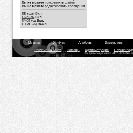
Вы
не можете
прикреплять файлы
Вы
не можете
редактировать сообщения
BB коды
Вкл.
Смайлы
Вкл.
[IMG]
код
Вкл.
HTML код
Выкл.
Музыка
Dj mixes
Альбомы
Видеоклипы
Реклама на сайте
Помощь
Администрация
Служба под
Все права защищены © 2007-2026 Bisou