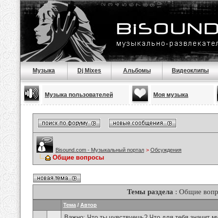
Музыка
Dj Mixes
Альбомы
Видеоклипы
Музыка пользователей
Моя музыка
Bisound.com - Музыкальный портал
>
Обсуждения
Общие вопросы
Темы раздела
: Общие воп
Тема
/
Автор
Важно:
Что ты чувствуешь? Что для тебя значит м