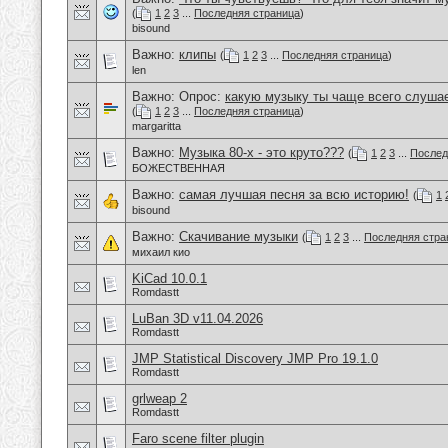
(
1
2
3
...
Последняя страница
)
bisound
Важно:
клипы
(
1
2
3
...
Последняя страница
)
len
Важно: Опрос:
какую музыку ты чаще всего слуша
(
1
2
3
...
Последняя страница
)
margaritta
Важно:
Музыка 80-х - это круто???
(
1
2
3
...
Послед
БОЖЕСТВЕННАЯ
Важно:
самая лучшая песня за всю историю!
(
1
bisound
Важно:
Скачивание музыки
(
1
2
3
...
Последняя стра
михаил кио
KiCad 10.0.1
Romdastt
LuBan 3D v11.04.2026
Romdastt
JMP Statistical Discovery JMP Pro 19.1.0
Romdastt
grlweap 2
Romdastt
Faro scene filter plugin