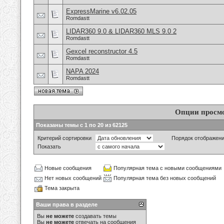
ExpressMarine v6.02.05
Romdastt
LIDAR360 9.0 & LIDAR360 MLS 9.0 2
Romdastt
Gexcel reconstructor 4.5
Romdastt
NAPA 2024
Romdastt
Опции просм
Показаны темы с 1 по 20 из 62125
Критерий сортировки
Порядок отображен
Показать
Новые сообщения
Популярная тема с новыми сообщениями
Нет новых сообщений
Популярная тема без новых сообщений
Тема закрыта
Ваши права в разделе
Вы
не можете
создавать темы
Вы
не можете
отвечать на сообщения