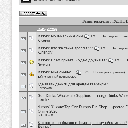
Темы раздела
: РАЗНО
Тема
/
Автор
Важно:
Музыкальные сны
(
1
2
3
...
Последняя стран
Апостол
Важно:
Кто же такие тролли???
(
1
2
3
...
Последняя
ALFEROV
Важно:
Всем привет...будем друзьями?
(
1
2
3
...
П
Roloverz
Важно:
Мне скучно...
(
1
2
3
...
Последняя страница
)
тайнственный незнакомец
Где взять деньги для аренды квартиры?
Ferisov88
Soft Drinks Wholesale Suppliers - Energy Drinks Whol
mannick
dumps101.com:Top Cvv Dumps Pin Shop - Updated Fre
Online 2026
hotseller68
Кто остеклял балкон в Томске, к кому обратиться?
Джинглэй