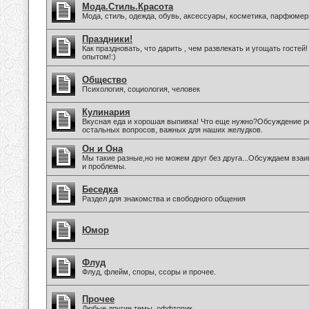
Мода.Стиль.Красота
Мода, стиль, одежда, обувь, аксессуары, косметика, парфюмер
Праздники!
Как праздновать, что дарить , чем развлекать и угощать госте
опытом!:)
Общество
Психология, социология, человек
Кулинария
Вкусная еда и хорошая выпивка! Что еще нужно?Обсуждение ре
остальных вопросов, важных для наших желудков.
Он и Она
Мы такие разные,но не можем друг без друга...Обсуждаем вз
и проблемы.
Беседка
Раздел для знакомства и свободного общения
Юмор
Флуд
Флуд, флейм, споры, ссоры и прочее.
Прочее
Любые другие темы, оффтопик