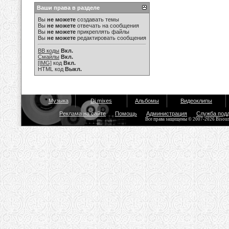
Ваши права в разделе
Вы
не можете
создавать темы
Вы
не можете
отвечать на сообщения
Вы
не можете
прикреплять файлы
Вы
не можете
редактировать сообщения
BB коды
Вкл.
Смайлы
Вкл.
[IMG]
код
Вкл.
HTML код
Выкл.
Музыка
Dj mixes
Альбомы
Видеоклипы
Реклама на сайте
Помощь
Администрация
Служба под
Все права защищены © 2007-2026 Bisou