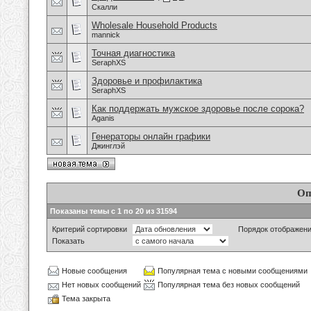
Скалли
Wholesale Household Products
mannick
Точная диагностика
SeraphXS
Здоровье и профилактика
SeraphXS
Как поддержать мужское здоровье после сорока?
Aganis
Генераторы онлайн графики
Джинглэй
Оп
Показаны темы с 1 по 20 из 31594
Критерий сортировки
Порядок отображен
Показать
Новые сообщения
Популярная тема с новыми сообщениями
Нет новых сообщений
Популярная тема без новых сообщений
Тема закрыта