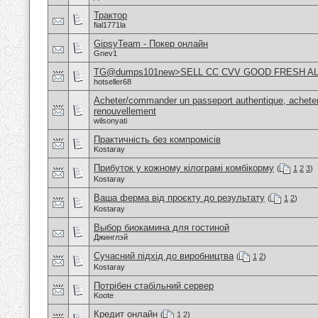
Трактор
fial1771la
GipsyTeam - Покер онлайн
Gnev1
TG@dumps101new>SELL CC CVV GOOD FRESH A
hotseller68
Acheter/commander un passeport authentique, acheter
renouvellement
wilsonyati
Практичність без компромісів
Kostaray
Прибуток у кожному кілограмі комбікорму
(
1
2
3
)
Kostaray
Ваша ферма від проєкту до результату
(
1
2
)
Kostaray
Выбор биокамина для гостиной
Джинглэй
Сучасний підхід до виробництва
(
1
2
)
Kostaray
Потрібен стабільний сервер
Koote
Кредит онлайн
(
1
2
)