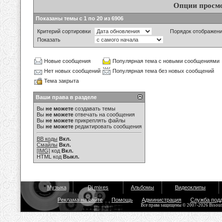
Опции просм
Показаны темы с 1 по 20 из 6906
Критерий сортировки
Порядок отображен
Показать
Новые сообщения
Популярная тема с новыми сообщениями
Нет новых сообщений
Популярная тема без новых сообщений
Тема закрыта
Ваши права в разделе
Вы
не можете
создавать темы
Вы
не можете
отвечать на сообщения
Вы
не можете
прикреплять файлы
Вы
не можете
редактировать сообщения
BB коды
Вкл.
Смайлы
Вкл.
[IMG]
код
Вкл.
HTML код
Выкл.
Музыка
Dj mixes
Альбомы
Видеоклипы
Реклама на сайте
Помощь
Администрация
Служба под
Все права защищены © 2007-2026 Bisou