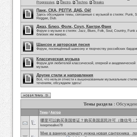
Progressive
,
Electro
,
Techno
,
Breaks
Панк, СКА, РЕГГИ, ДАБ, Ой!
Здесь обсуждаем темы, связанные с музыкой в стилях: Punk, Sk
Reggae, Dub.
Джаз, Блюз, Фолк, Соул, Кантри,Фанк
Форум о музыке в стилях: Jazz, Blues, Folk, Soul, Country, Funk 
близких им жанрах.
Шансон и авторская песня
Форум, посвящённый шансону и творчеству российских бардов
Классическая музыка
Форум для любителей классической, оперной и академической
музыки.
Другие стили и направления
Всё, что нельзя отнести к вышеназванным музыкальным стиля
течениям, обсуждаем здесь!
Темы раздела
: Обсужден
Тема
/
Автор
哪里可以购买美国签证？购买美国居民许可（微信号：Scott
keepmealive78
Мне в ванную комнату нужна новая сантехника , п