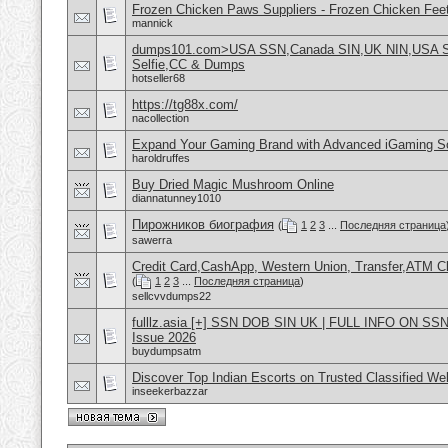
Frozen Chicken Paws Suppliers - Frozen Chicken Feet
mannick
dumps101.com>USA SSN,Canada SIN,UK NIN,USA SSN
Selfie,CC & Dumps
hotseller68
https://tg88x.com/
nacollection
Expand Your Gaming Brand with Advanced iGaming S
haroldruffes
Buy Dried Magic Mushroom Online
diannatunney1010
Пирожников биография
(
1
2
3
...
Последняя страница
sawerra
Credit Card,CashApp, Western Union, Transfer,ATM C
(
1
2
3
...
Последняя страница
)
sellcvvdumps22
fulllz.asia [+] SSN DOB SIN UK | FULL INFO ON SSN
Issue 2026
buydumpsatm
Discover Top Indian Escorts on Trusted Classified W
inseekerbazzar