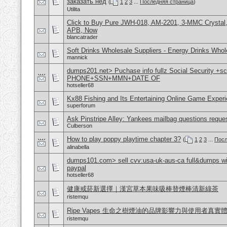
заказать нед
(
1
2
3
...
Последняя страница
)
Utilita
Click to Buy Pure JWH-018, AM-2201, 3-MMC Crystal
APB, Now
blancatrader
Soft Drinks Wholesale Suppliers - Energy Drinks Whol
mannick
dumps201.net> Puchase info fullz Social Security +s
PHONE+SSN+MMN+DATE OF
hotseller68
Kx88 Fishing and Its Entertaining Online Game Exper
superforum
Ask Pinstripe Alley: Yankees mailbag questions reque
Culberson
How to play poppy playtime chapter 3?
(
1
2
3
...
Посл
alinabella
dumps101.com> sell cvv:usa-uk-aus-ca full&dumps with
paypal
hotseller68
健康戒菸新選擇｜漢宮草本果味吸棒替煙棒清新綠茶
ristemqu
Ripe Vapes 生命之樹煙油的品牌影響力與使用者真實
ristemqu