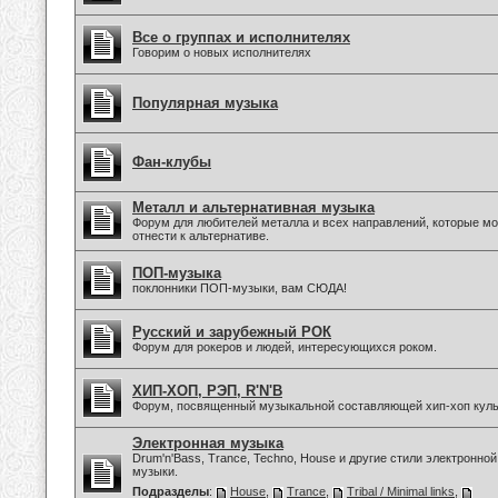
Все о группах и исполнителях
Говорим о новых исполнителях
Популярная музыка
Фан-клубы
Металл и альтернативная музыка
Форум для любителей металла и всех направлений, которые м
отнести к альтернативе.
ПОП-музыка
поклонники ПОП-музыки, вам СЮДА!
Русский и зарубежный РОК
Форум для рокеров и людей, интересующихся роком.
ХИП-ХОП, РЭП, R'N'B
Форум, посвященный музыкальной составляющей хип-хоп куль
Электронная музыка
Drum'n'Bass, Trance, Techno, House и другие стили электронной
музыки.
Подразделы
:
House
,
Trance
,
Tribal / Minimal links
,