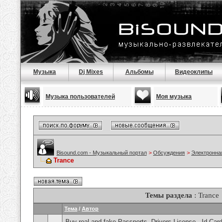
Музыка
Dj Mixes
Альбомы
Видеоклипы
Музыка пользователей
Моя музыка
Bisound.com - Музыкальный портал
>
Обсуждения
>
Электронна
Trance
Темы раздела
: Trance
Тема
/
Автор
Buy real and fake Passports, Drivers License , Id