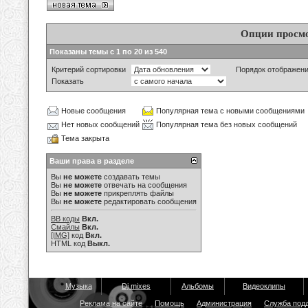
Опции просм
Показаны темы с 1 по 20 из 540
Критерий сортировки
Порядок отображен
Показать
Новые сообщения
Популярная тема с новыми сообщениями
Нет новых сообщений
Популярная тема без новых сообщений
Тема закрыта
Ваши права в разделе
Вы
не можете
создавать темы
Вы
не можете
отвечать на сообщения
Вы
не можете
прикреплять файлы
Вы
не можете
редактировать сообщения
BB коды
Вкл.
Смайлы
Вкл.
[IMG]
код
Вкл.
HTML код
Выкл.
Музыка
Dj mixes
Альбомы
Видеоклипы
Реклама на сайте
Помощь
Администрация
Служба под