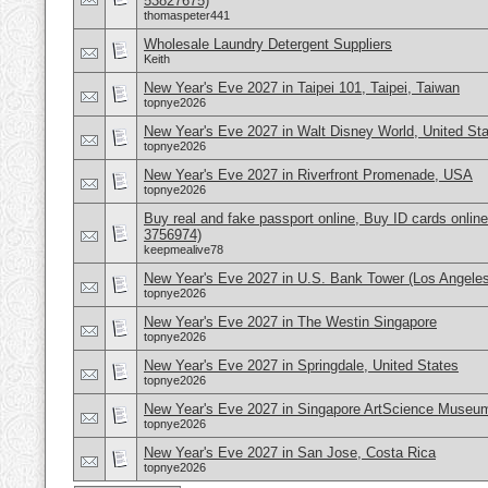
53827675)
thomaspeter441
Wholesale Laundry Detergent Suppliers
Keith
New Year's Eve 2027 in Taipei 101, Taipei, Taiwan
topnye2026
New Year's Eve 2027 in Walt Disney World, United St
topnye2026
New Year's Eve 2027 in Riverfront Promenade, USA
topnye2026
Buy real and fake passport online, Buy ID cards onli
3756974)
keepmealive78
New Year's Eve 2027 in U.S. Bank Tower (Los Angele
topnye2026
New Year's Eve 2027 in The Westin Singapore
topnye2026
New Year's Eve 2027 in Springdale, United States
topnye2026
New Year's Eve 2027 in Singapore ArtScience Museu
topnye2026
New Year's Eve 2027 in San Jose, Costa Rica
topnye2026