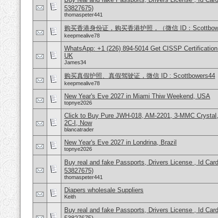
53827675)
thomaspeter441
购买香港身份证，购买香港护照，（微信 ID：Scottbowe
keepmealive78
WhatsApp: +1 (226) 894-5014​ Get CISSP Certification
UK
James34
购买真假护照、真假驾驶证，微信 ID : Scottbowers44
keepmealive78
New Year's Eve 2027 in Miami Thiw Weekend, USA
topnye2026
Click to Buy Pure JWH-018, AM-2201, 3-MMC Crysta
2C-I, Now
blancatrader
New Year's Eve 2027 in Londrina, Brazil
topnye2026
Buy real and fake Passports, Drivers License , Id
53827675)
thomaspeter441
Diapers wholesale Suppliers
Keith
Buy real and fake Passports, Drivers License , Id