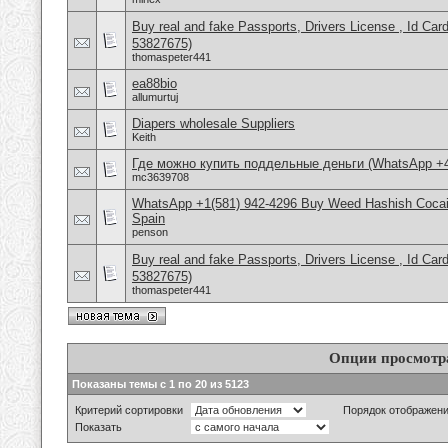
Buy real and fake Passports, Drivers License , Id
53827675)
thomaspeter441
ea88bio
allumurtuj
Diapers wholesale Suppliers
Keith
Где можно купить поддельные деньги (WhatsApp +
mc3639708
WhatsApp +1(581) 942-4296 Buy Weed Hashish Cocain
Spain
penson
Buy real and fake Passports, Drivers License , Id
53827675)
thomaspeter441
Опции просмотр
Показаны темы с 1 по 20 из 5123
Критерий сортировки
Порядок отображен
Показать