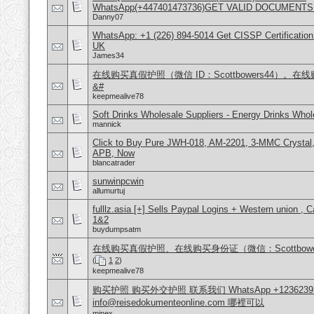
WhatsApp(+447401473736)GET VALID DOCUMENTS
Danny07
WhatsApp: +1 (226) 894-5014​ Get CISSP Certification
UK
James34
在线购买真假护照（微信 ID：Scottbowers44）
&#
keepmealive78
Soft Drinks Wholesale Suppliers - Energy Drinks Whol
mannick
Click to Buy Pure JWH-018, AM-2201, 3-MMC Crysta
APB, Now
blancatrader
sunwinpcwin
allumurtuj
fulllz.asia [+] Sells Paypal Logins + Western union ,
1&2
buydumpsatm
在线购买真假护照、在线购买身份证（微信：Scottbow
(
1
2
)
keepmealive78
购买护照 购买外交护照 联系我们 WhatsApp +1236239
info@reisedokumenteonline.com 哪裡可以
minex