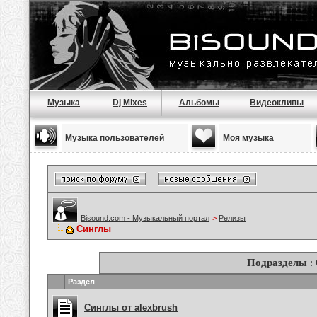
Музыка
Dj Mixes
Альбомы
Видеоклипы
Музыка пользователей
Моя музыка
Bisound.com - Музыкальный портал
>
Релизы
Синглы
Подразделы
:
Раздел
Синглы от alexbrush