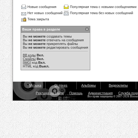
Новые сообщения
Популярная тема с новыми сообщениями
Нет новых сообщений
Популярная тема без новых сообщений
Тема закрыта
Ваши права в разделе
Вы
не можете
создавать темы
Вы
не можете
отвечать на сообщения
Вы
не можете
прикреплять файлы
Вы
не можете
редактировать сообщения
BB коды
Вкл.
Смайлы
Вкл.
[IMG]
код
Вкл.
HTML код
Выкл.
Музыка
Dj mixes
Альбомы
Видеоклипы
Реклама на сайте
Помощь
Администрация
Служба под
Все права защищены © 2007-2026 Bisou