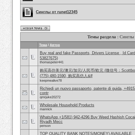
Синглы от runet12345
Темы раздела
: Синглы
Тема
/
Автор
Buy real and fake Passports, Drivers License , Id
53827675)
thomaspeter441
购买高仿美元/澳元/加元/人民币/欧元 (微信号：Scottbowers
(775) 480-1590, 购买高仿人&#
keepmealive78
Richiedi un nuovo passaporto, patente di guida, +491
contr
qmrjuke20272
Wholesale Household Products
mannick
WhatsApp +1(581) 942-4296 Buy Weed Hashish Cocain
Riyadh Mecc
penson
TOP QUALITY BANK NOTES(MONEY) AVAILABLE