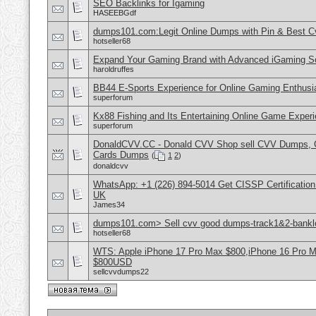
SEO Backlinks for Igaming
HASEEBGdf
dumps101.com:Legit Online Dumps with Pin & Best 
hotseller68
Expand Your Gaming Brand with Advanced iGaming S
haroldruffes
BB44 E-Sports Experience for Online Gaming Enthusi
superforum
Kx88 Fishing and Its Entertaining Online Game Exper
superforum
DonaldCVV.CC - Donald CVV Shop sell CVV Dumps, CC
Cards Dumps
(
1
2
)
donaldcvv
WhatsApp: +1 (226) 894-5014​ Get CISSP Certification
UK
James34
dumps101.com> Sell cvv good dumps-track1&2-banklo
hotseller68
WTS: Apple iPhone 17 Pro Max $800,iPhone 16 Pro 
$800USD
sellcvvdumps22