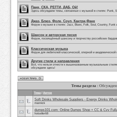
Панк, СКА, РЕГГИ, ДАБ, Ой!
Здесь обсуждаем темы, связанные с музыкой в стилях: Punk, Sk
Джаз, Блюз, Фолк, Соул, Кантри,Фанк
Форум о музыке в стилях: Jazz, Blues, Folk, Soul, Country, Funk
Шансон и авторская песня
Форум, посвящённый шансону и творчеству российских бардов
Классическая музыка
Форум для любителей классической, оперной и академической 
Другие стили и направления
Всё, что нельзя отнести к вышеназванным музыкальным стиля
обсуждаем здесь!
Темы раздела
: Обсужден
Тема
/
Автор
Soft Drinks Wholesale Suppliers - Energy Drinks Whol
mannick
dumps101.com: Online Dumps Shop + CC & Cvv Fullz
hotseller68