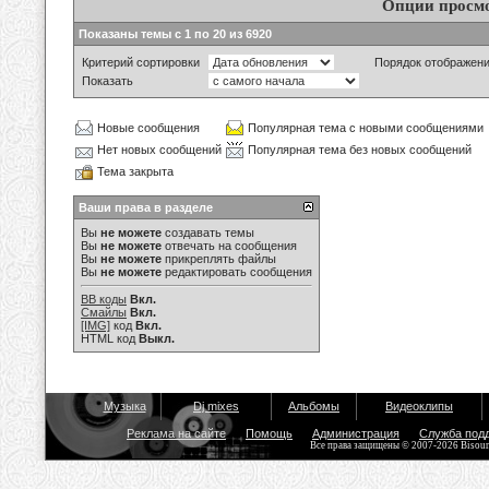
Опции просм
Показаны темы с 1 по 20 из 6920
Критерий сортировки
Порядок отображен
Показать
Новые сообщения
Популярная тема с новыми сообщениями
Нет новых сообщений
Популярная тема без новых сообщений
Тема закрыта
Ваши права в разделе
Вы
не можете
создавать темы
Вы
не можете
отвечать на сообщения
Вы
не можете
прикреплять файлы
Вы
не можете
редактировать сообщения
BB коды
Вкл.
Смайлы
Вкл.
[IMG]
код
Вкл.
HTML код
Выкл.
Музыка
Dj mixes
Альбомы
Видеоклипы
Реклама на сайте
Помощь
Администрация
Служба под
Все права защищены © 2007-2026 Bisou