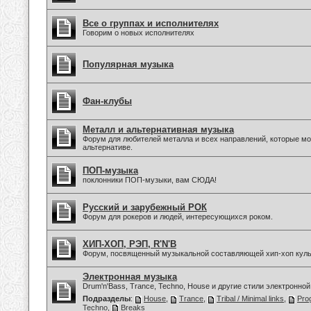
Все о группах и исполнителях
Говорим о новых исполнителях
Популярная музыка
Фан-клубы
Металл и альтернативная музыка
Форум для любителей металла и всех направлений, которые мо
альтернативе.
ПОП-музыка
поклонники ПОП-музыки, вам СЮДА!
Русский и зарубежный РОК
Форум для рокеров и людей, интересующихся роком.
ХИП-ХОП, РЭП, R'N'B
Форум, посвященный музыкальной составляющей хип-хоп куль
Электронная музыка
Drum'n'Bass, Trance, Techno, House и другие стили электронной
Подразделы
:
House
,
Trance
,
Tribal / Minimal links
,
Pro
Techno
,
Breaks