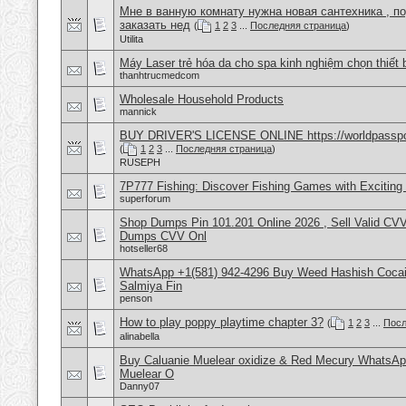
Мне в ванную комнату нужна новая сантехника , п
заказать нед
(
1
2
3
...
Последняя страница
)
Utilita
Máy Laser trẻ hóa da cho spa kinh nghiệm chọn thiết 
thanhtrucmedcom
Wholesale Household Products
mannick
BUY DRIVER'S LICENSE ONLINE https://worldpasspo
(
1
2
3
...
Последняя страница
)
RUSEPH
7P777 Fishing: Discover Fishing Games with Excitin
superforum
Shop Dumps Pin 101.201 Online 2026 , Sell Valid CV
Dumps CVV Onl
hotseller68
WhatsApp +1(581) 942-4296 Buy Weed Hashish Cocain
Salmiya Fin
penson
How to play poppy playtime chapter 3?
(
1
2
3
...
Посл
alinabella
Buy Caluanie Muelear oxidize & Red Mecury WhatsAp
Muelear O
Danny07