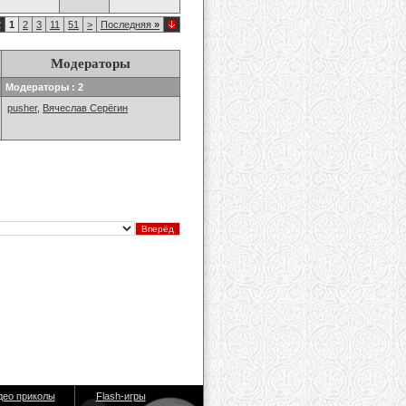
2
1
2
3
11
51
>
Последняя
»
Модераторы
Модераторы : 2
pusher
,
Вячеслав Серёгин
део приколы
Flash-игры