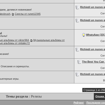
В
Richiedi un nuovo p
даем, делимся новинками!
Се
alexbrush
,
Синглы от runet12345
Richiedi un nuovo p
Се
ы
WhatsApp (33)7
ельны!
е альбомы от viktor964
,
Музыкальные альбомы от
Се
е альбомы от skitalec72
Richiedi un nuovo p
исание!
Се
The Best You Can 
 Описание и скриншоты.
Се
Richiedi un nuovo p
мпьютерные игры.
В
Страница 1 из 29
Темы раздела
: Релизы
Опции 
Рейтинг
Последнее со