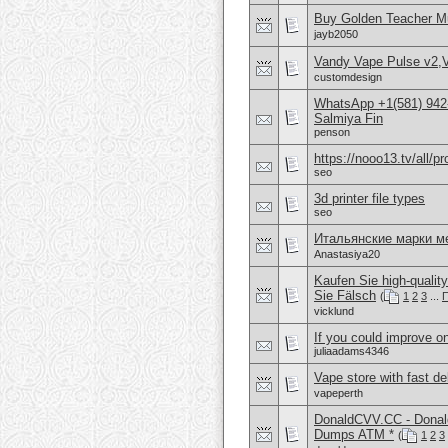
Buy Golden Teacher M
jayb2050
Vandy Vape Pulse v2,
customdesign
WhatsApp +1(581) 942-
Salmiya Fin
penson
https://nooo13.tv/all/p
seo
3d printer file types
seo
Итальянские марки м
Anastasiya20
Kaufen Sie high-quali
Sie Fälsch
(
1
2
3
...
П
vicklund
If you could improve on
juliaadams4346
Vape store with fast d
vapeperth
DonaldCVV.CC - Donal
Dumps ATM *
(
1
2
3