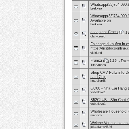
Whatsapp(33)754.090.9
brekkea
Whatsapp(33)754.090.9
Available on
brekkea
cheap cat Crocs
(
1
clarkcreed
Falschgeld kaufen in
https://licitdocsonline.
vicklund
Frumzi
(
1
2
3
...
Посл
TitanJones
Shop CVV Fullz info 
card Chip
hotseller68
GO88 - Nhà Cái Hàng 
vsbetlove1
B52CLUB - Sân Chơi 
vsbetlove1
Wholesale Household 
mannick
Welche Vorteile bieten 
juliaadams4346