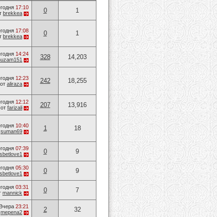
годня
17:10
0
1
т
brekkea
годня
17:08
0
1
т
brekkea
годня
14:24
328
14,203
huzam151
годня
12:23
242
18,255
от
aliraza
годня
12:12
207
13,916
от
farizali
годня
10:40
1
18
т
suman69
годня
07:39
0
9
sbetlove1
годня
05:30
0
9
sbetlove1
годня
03:31
0
7
т
mannick
Вчера
23:21
2
32
т
mepena2