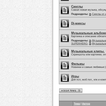
Синглы
Самая новая музыка, обсуж
Подразделы
:
Синглы от 
Dj-миксы
Музыкальные альбом
Картинка и описание обязат
Подразделы
:
Музыкальны
SUPERHERO
,
Музыкальны
Музыкальные клипы.
Скриншоты или картинки, оп
Фильмы
Новинки и самые любимые:)
Игры
Для псп, моб.тел., кпк и ко
Тема
/
Автор