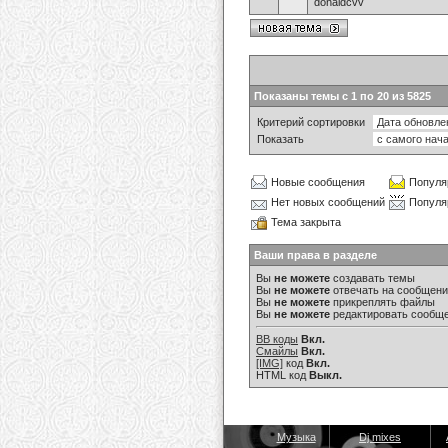
donaldcvv
Показаны темы с 1 по 20 из 5825
Критерий сортировки
Показать
Новые сообщения
Популя
Нет новых сообщений
Популя
Тема закрыта
Ваши права в разделе
Вы
не можете
создавать темы
Вы
не можете
отвечать на сообщен
Вы
не можете
прикреплять файлы
Вы
не можете
редактировать сообщ
BB коды
Вкл.
Смайлы
Вкл.
[IMG]
код
Вкл.
HTML код
Выкл.
Музыка
Dj mixes