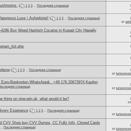
ushrooms.
(
1
2
3
...
Последняя страница
)
Vaporesso Luxe！Aufgelistet!
(
1
2
3
...
Последняя страница
)
от
amb
4296 Buy Weed Hashish Cocaine in Kuwait City Hawally
rogram_list.php
ебели
(
1
2
3
...
Последняя страница
)
от
lurkerprop
ty Euro-Banknoten WhatsApp&.. +49 176 20673974 Kaufen
оследняя страница
)
от
lurkerprop
e thing on nine-win.uk, what would it be?
о
elivery Esperance
(
1
2
3
...
Последняя страница
)
от
lurkerprop
d CVV Shop buy CVV Dumps, CC Fullz Info, Cloned Cards
...
Последняя страница
)
от
lurkerprop