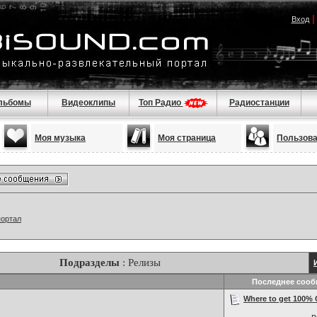
Вход
льбомы
Видеоклипы
Топ Радио
Радиостанции
Моя музыка
Моя страница
Пользов
портал
Подразделы
: Релизы
Последнее соо
Where to get 100% C