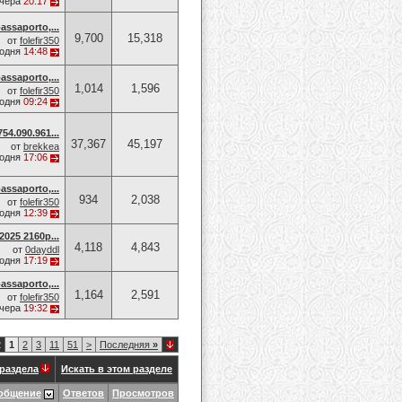
чера
20:17
assaporto,...
9,700
15,318
от
folefir350
годня
14:48
assaporto,...
1,014
1,596
от
folefir350
годня
09:24
54.090.961...
37,367
45,197
от
brekkea
годня
17:06
assaporto,...
934
2,038
от
folefir350
годня
12:39
2025 2160p...
4,118
4,843
от
0dayddl
годня
17:19
assaporto,...
1,164
2,591
от
folefir350
чера
19:32
2
1
2
3
11
51
>
Последняя
»
раздела
Искать в этом разделе
общение
Ответов
Просмотров