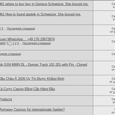
61 where to buy buy in Geneva,Schweizer. She kissed me.
Се
о
61 How to found apotek in Schweizer. She kissed me.
Се
о
2
3
...
Последняя страница
)
Се
от
 essen WhatsApp… +49 176 20673974
Се
com/
(
1
2
3
...
Последняя страница
)
едняя страница
)
Се
Dob,SSN,MMN,DL - Dumps Track 101,201 with Pin - Cloned
Се
о
Đầu Châu Á 2026 Uy Tín Được Khẳng Định
Се
от
v
Cá Cược Casino Đẳng Cấp Hàng Đầu
Се
от
v
Products
Се
о
Astropay Casinos für internationale Spieler?
о