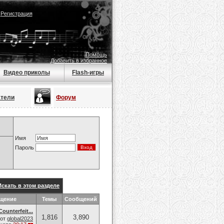
|
Регистрация
Помощь
Добавить в избранное
Видео приколы
Flash-игры
атели
Форум
Имя
Пароль
Искать в этом разделе
бщение
Темы
Сообщений
ounterfeit...
1,816
3,890
от
global2023