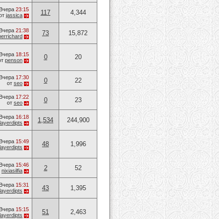
Вчера
23:15
117
4,344
от
jassica
Вчера
21:38
73
15,872
errichard
Вчера
18:15
0
20
от
penson
Вчера
17:30
0
22
от
seo
Вчера
17:22
0
23
от
seo
Вчера
16:18
1,534
244,900
layerdipts
Вчера
15:49
48
1,996
layerdipts
Вчера
15:46
2
52
т
nixiasilfia
Вчера
15:31
43
1,395
layerdipts
Вчера
15:15
51
2,463
layerdipts