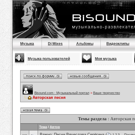
Музыка
Dj Mixes
Альбомы
Видеоклипы
Музыка пользователей
Моя музыка
Bisound.com - Музыкальный портал
>
Ваше творчество
Авторская песня
Темы раздела
: Авторская п
Тема
/
Автор
Важно:
Песни Вячеслава Серёгина
(
1
2
3
...
Послед