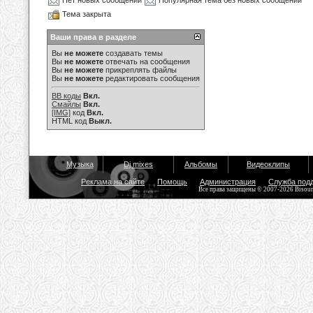
Нет новых сообщений
Популярная тема без новых сообщений
Тема закрыта
Ваши права в разделе
Вы
не можете
создавать темы
Вы
не можете
отвечать на сообщения
Вы
не можете
прикреплять файлы
Вы
не можете
редактировать сообщения
BB коды
Вкл.
Смайлы
Вкл.
[IMG]
код
Вкл.
HTML код
Выкл.
Музыка
Dj mixes
Альбомы
Видеоклипы
Реклама на сайте
Помощь
Администрация
Служба под
Все права защищены © 2007-2026 Bisou