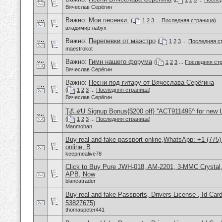
Вячеслав Серёгин
Важно:
Мои песенки.
(
1
2
3
...
Последняя страница
)
владимир лабух
Важно:
Перепевки от маэстро
(
1
2
3
...
Последняя с
maestrokot
Важно:
Гимн нашего форума
(
1
2
3
...
Последняя ст
Вячеслав Серёгин
Важно:
Песни под гитару от Вячеслава Серёгина
(
1
2
3
...
Последняя страница
)
Вячеслав Серёгин
ŢℰℳU Signup Bonus{$200 off} ''ACT911495^ for new 
(
1
2
3
...
Последняя страница
)
Manmohan
Buy real and fake passport online,WhatsApp: +1 (775
online, B
keepmealive78
Click to Buy Pure JWH-018, AM-2201, 3-MMC Crystal
APB, Now
blancatrader
Buy real and fake Passports, Drivers License , Id
53827675)
thomaspeter441