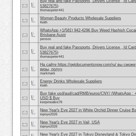
Buy real and fake Passports, Drivers License , Id
53827675)
thomaspeter441
Women Beauty Products Wholesale Suppliers
Keith
WhatsApp +1(581) 942-4296 Buy Weed Hashish Cocai
Brisbane Austr
penson
Buy real and fake Passports, Drivers License , Id
53827675)
thomaspeter441
На сайте https://getdocumentsnow.com/ru/ вы сможе
визы, получ
markmark
Energy Drinks Wholesale Suppliers
Keith
Buy fake usd/aud/cad/RMB/euros/CNY/ (WhatsApp : 
USD $ Buy
keepmealive78
New Year's Eve 2027 in White Orchid Dinner Cruise B
topnye2026
New Year's Eve 2027 in Vail, USA
topnye2026
New Year's Eve 2027 in Tokyo Disneyland & Tokyo D