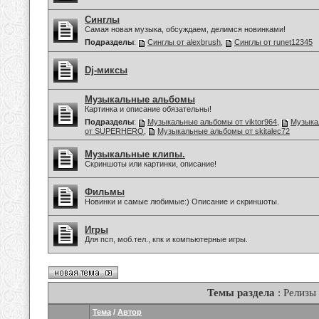
Синглы
Самая новая музыка, обсуждаем, делимся новинками!
Подразделы
:
Синглы от alexbrush
,
Синглы от runet12345
Dj-миксы
Музыкальные альбомы
Картинка и описание обязательны!
Подразделы
:
Музыкальные альбомы от viktor964
,
Музыка
от SUPERHERO
,
Музыкальные альбомы от skitalec72
Музыкальные клипы.
Скриншоты или картинки, описание!
Фильмы
Новинки и самые любимые:) Описание и скриншоты.
Игры
Для псп, моб.тел., кпк и компьютерные игры.
Темы раздела
: Релизы
Тема
/
Автор