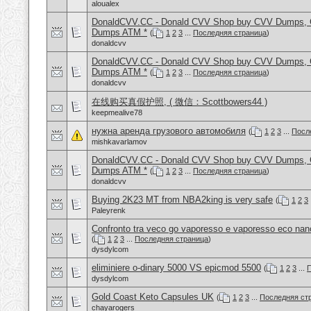
aloualex
DonaldCVV.CC - Donald CVV Shop buy CVV Dumps, CC
Dumps ATM *
(
1
2
3
...
Последняя страница
)
donaldcvv
DonaldCVV.CC - Donald CVV Shop buy CVV Dumps, CC
Dumps ATM *
(
1
2
3
...
Последняя страница
)
donaldcvv
在线购买真假护照, ( 微信：Scottbowers44 )
keepmealive78
нужна аренда грузового автомобиля
(
1
2
3
...
Посл
mishkavarlamov
DonaldCVV.CC - Donald CVV Shop buy CVV Dumps, CC
Dumps ATM *
(
1
2
3
...
Последняя страница
)
donaldcvv
Buying 2K23 MT from NBA2king is very safe
(
1
2
3
Paleyrenk
Confronto tra veco go vaporesso e vaporesso eco nan
(
1
2
3
...
Последняя страница
)
dysdylcom
eliminiere o-dinary 5000 VS epicmod 5500
(
1
2
3
...
П
dysdylcom
Gold Coast Keto Capsules UK
(
1
2
3
...
Последняя ст
chayarogers