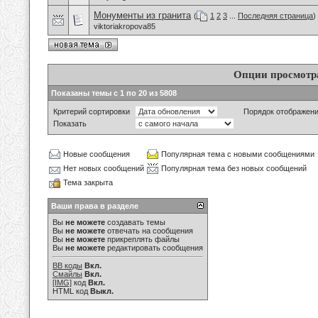
Монументы из гранита
(
1
2
3
...
Последняя страница
)
viktoriakropova85
Опции просмотр
Показаны темы с 1 по 20 из 5808
Критерий сортировки
Порядок отображен
Показать
Новые сообщения
Популярная тема с новыми сообщениями
Нет новых сообщений
Популярная тема без новых сообщений
Тема закрыта
Ваши права в разделе
Вы
не можете
создавать темы
Вы
не можете
отвечать на сообщения
Вы
не можете
прикреплять файлы
Вы
не можете
редактировать сообщения
BB коды
Вкл.
Смайлы
Вкл.
[IMG]
код
Вкл.
HTML код
Выкл.