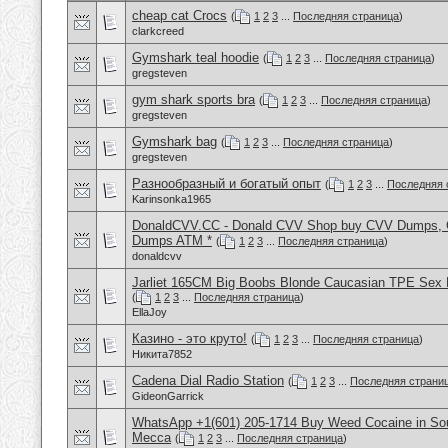
cheap cat Crocs
(
1
2
3
...
Последняя страница
)
clarkcreed
Gymshark teal hoodie
(
1
2
3
...
Последняя страница
)
gregsteven
gym shark sports bra
(
1
2
3
...
Последняя страница
)
gregsteven
Gymshark bag
(
1
2
3
...
Последняя страница
)
gregsteven
Разнообразный и богатый опыт
(
1
2
3
...
Последняя 
Karinsonka1965
DonaldCVV.CC - Donald CVV Shop buy CVV Dumps, CC
Dumps ATM *
(
1
2
3
...
Последняя страница
)
donaldcvv
Jarliet 165CM Big Boobs Blonde Caucasian TPE Sex 
(
1
2
3
...
Последняя страница
)
EllaJoy
Казино - это круто!
(
1
2
3
...
Последняя страница
)
Никита7852
Cadena Dial Radio Station
(
1
2
3
...
Последняя страни
GideonGarrick
WhatsApp +1(601) 205-1714 Buy Weed Cocaine in Sou
Mecca
(
1
2
3
...
Последняя страница
)