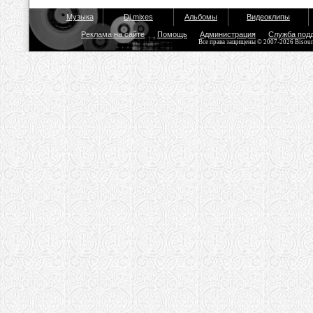
Музыка
Dj mixes
Альбомы
Видеоклипы
Реклама на сайте
Помощь
Администрация
Служба под
Все права защищены © 2007-2026 Bisou