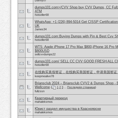
Danny07
dumps101.com>/CVV Shop buy CVV Dumps, CC Fullz
ATM
hotseller68
WhatsApp: +1 (226) 894-5014​ Get CISSP Certification
UK
James34
dumps101.com:Buying Dumps with Pin & Best Cvv S
hotseller68
WTS: Apple iPhone 17 Pro Max $800,iPhone 16 Pro 
$800USD
sellcvvdumps22
dumps101.com/ SELL CC CVV GOOD FRESH ALL 
hotseller68
在线购买真假签证，在线购买美国签证，申请美国签证
keepmealive78
Briansclub 2024 – Briansclub CVV2 & Dumps Shop - 
Wellcome
(
1
2
3
...
Последняя страница
)
fullzssn
Квартирный переезд
mahaleksmos
Юрист раздел имущества в Красноярске
mahaleksmos