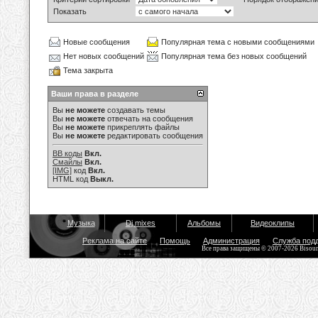
Показать
Новые сообщения
Популярная тема с новыми сообщениями
Нет новых сообщений
Популярная тема без новых сообщений
Тема закрыта
Ваши права в разделе
Вы
не можете
создавать темы
Вы
не можете
отвечать на сообщения
Вы
не можете
прикреплять файлы
Вы
не можете
редактировать сообщения
BB коды
Вкл.
Смайлы
Вкл.
[IMG]
код
Вкл.
HTML код
Выкл.
Музыка
Dj mixes
Альбомы
Видеоклипы
Реклама на сайте
Помощь
Администрация
Служба под
Все права защищены © 2007-2026 Bisou