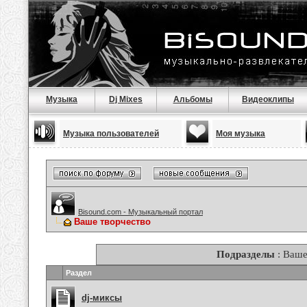
Музыка
Dj Mixes
Альбомы
Видеоклипы
Музыка пользователей
Моя музыка
Bisound.com - Музыкальный портал
Ваше творчество
Подразделы
: Ваше
Раздел
dj-миксы