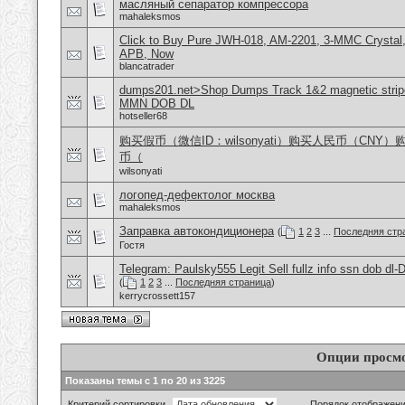
масляный сепаратор компрессора
mahaleksmos
Click to Buy Pure JWH-018, AM-2201, 3-MMC Crystal
APB, Now
blancatrader
dumps201.net>Shop Dumps Track 1&2 magnetic stripe
MMN DOB DL
hotseller68
购买假币（微信ID：wilsonyati）购买人民币（CNY
币（
wilsonyati
логопед-дефектолог москва
mahaleksmos
Заправка автокондиционера
(
1
2
3
...
Последняя стр
Гостя
Telegram: Paulsky555 Legit Sell fullz info ssn dob d
(
1
2
3
...
Последняя страница
)
kerrycrossett157
Опции просм
Показаны темы с 1 по 20 из 3225
Критерий сортировки
Порядок отображен