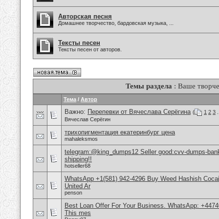
Авторская песня
Домашнее творчество, бардовская музыка, ...
Тексты песен
Тексты песен от авторов.
Темы раздела
: Ваше творче
Тема
/
Автор
Важно:
Перепевки от Вячеслава Серёгина
(
1
2
3
.
Вячеслав Серёгин
трихопигментация екатеринбург цена
mahaleksmos
telegram:@king_dumps12 Seller good:cvv-dumps-bankl
shipping!!
hotseller68
WhatsApp +1(581) 942-4296 Buy Weed Hashish Cocai
United Ar
penson
Best Loan Offer For Your Business. WhatsApp: +4474
This mes