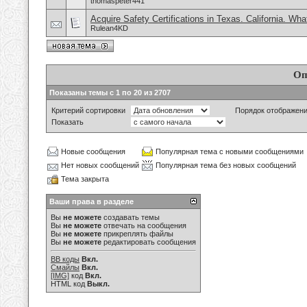
thomaspeter441
Acquire Safety Certifications in Texas. California. Wh
Rulean4KD
Оп
Показаны темы с 1 по 20 из 2707
Критерий сортировки
Порядок отображен
Показать
Новые сообщения
Популярная тема с новыми сообщениями
Нет новых сообщений
Популярная тема без новых сообщений
Тема закрыта
Ваши права в разделе
Вы
не можете
создавать темы
Вы
не можете
отвечать на сообщения
Вы
не можете
прикреплять файлы
Вы
не можете
редактировать сообщения
BB коды
Вкл.
Смайлы
Вкл.
[IMG]
код
Вкл.
HTML код
Выкл.