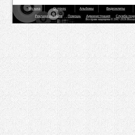
Музыка
Dj mixes
Альбомы
Видеоклипы
Реклама на сайте
Помощь
Администрация
Служба под
Все права защищены © 2007-2026 Bisou