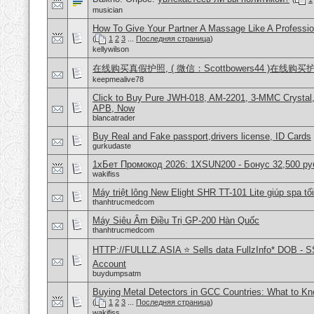
musician
How To Give Your Partner A Massage Like A Professio
(
1
2
3
...
Последняя страница
)
kellywilson
在线购买真假护照, ( 微信：Scottbowers44 )在线购
keepmealive78
Click to Buy Pure JWH-018, AM-2201, 3-MMC Crystal
APB, Now
blancatrader
Buy Real and Fake passport,drivers license, ID Cards
gurkudaste
1хБет Промокод 2026: 1XSUN200 - Бонус 32,500 ру
wakifiss
Máy triệt lông New Elight SHR TT-101 Lite giúp spa tối
thanhtrucmedcom
Máy Siêu Âm Điều Trị GP-200 Hàn Quốc
thanhtrucmedcom
HTTP://FULLLZ.ASIA ⭐️ Sells data FullzInfo* DOB - S
Account
buydumpsatm
Buying Metal Detectors in GCC Countries: What to K
(
1
2
3
...
Последняя страница
)
wakifiss