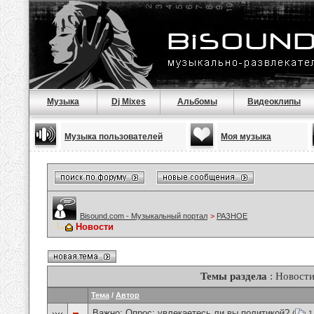
Музыка
Dj Mixes
Альбомы
Видеоклипы
Музыка пользователей
Моя музыка
Bisound.com - Музыкальный портал
>
РАЗНОЕ
Новости
Темы раздела
: Новост
Тема
/
Автор
Важно: Опрос:
увлекаетесь ли вы политикой?
(
1