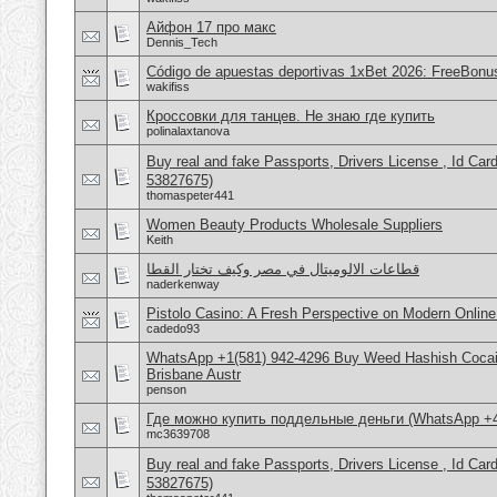
Айфон 17 про макс
Dennis_Tech
Código de apuestas deportivas 1xBet 2026: FreeBonu
wakifiss
Кроссовки для танцев. Не знаю где купить
polinalaxtanova
Buy real and fake Passports, Drivers License , Id
53827675)
thomaspeter441
Women Beauty Products Wholesale Suppliers
Keith
قطاعات الالوميتال في مصر وكيف تختار القطا
naderkenway
Pistolo Casino: A Fresh Perspective on Modern Onlin
cadedo93
WhatsApp +1(581) 942-4296 Buy Weed Hashish Cocai
Brisbane Austr
penson
Где можно купить поддельные деньги (WhatsApp +
mc3639708
Buy real and fake Passports, Drivers License , Id
53827675)