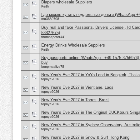
Diapers wholesale Suppliers
Keith
Где можно купить поддельные деньги (WhatsApp +
mc3639708
Buy real and fake Passports, Drivers License , Id
53827675)
thomaspeter441
Energy Drinks Wholesale Suppliers
Keith
Buy passports online (WhatsApp : +49 1575 3756974),
buy
keepmealive78
New Year's Eve 2027 in YoYo Land in Bangkok, Thail
topnye2026
New Year's Eve 2027 in Vientiane, Laos
topnye2026
New Year's Eve 2027 in Torres, Brazil
topnye2026
New Year's Eve 2027 in The Original DUCKtours Sing
topnye2026
New Year's Eve 2027 in Sydney Observatory, Australi
topnye2026
New Year's Eve 2027 in Snow & Surf Hong Kong