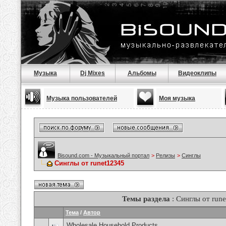
Музыка
Dj Mixes
Альбомы
Видеоклипы
Музыка пользователей
Моя музыка
Bisound.com - Музыкальный портал
>
Релизы
>
Синглы
Синглы от runet12345
Темы раздела
: Синглы от run
Тема
/
Автор
Wholesale Household Products