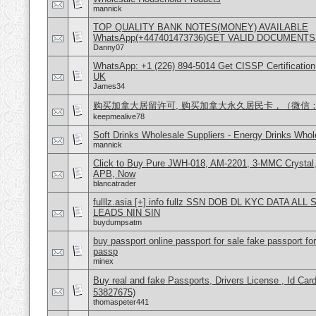
mannick
TOP QUALITY BANK NOTES(MONEY) AVAILABLE
WhatsApp(+447401473736)GET VALID DOCUMENTS
Danny07
WhatsApp: +1 (226) 894-5014​ Get CISSP Certification
UK
James34
购买加拿大居留许可, 购买加拿大永久居民卡，（微信：Scot
keepmealive78
Soft Drinks Wholesale Suppliers - Energy Drinks Whol
mannick
Click to Buy Pure JWH-018, AM-2201, 3-MMC Crysta
APB, Now
blancatrader
fulllz.asia [+] info fullz SSN DOB DL KYC DATA AL
LEADS NIN SIN
buydumpsatm
buy passport online passport for sale fake passport fo
passp
minex
Buy real and fake Passports, Drivers License , Id
53827675)
thomaspeter441