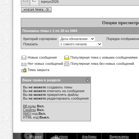
topnye2026
Опции просмотр
Показаны темы с 1 по 20 из 3464
Критерий сортировки
Порядок отображен
Показать
Новые сообщения
Популярная тема с новыми сообщениями
Нет новых сообщений
Популярная тема без новых сообщений
Тема закрыта
Ваши права в разделе
Вы
не можете
создавать темы
Вы
не можете
отвечать на сообщения
Вы
не можете
прикреплять файлы
Вы
не можете
редактировать сообщения
BB коды
Вкл.
Смайлы
Вкл.
[IMG]
код
Вкл.
HTML код
Выкл.
Музыка
Dj mixes
Альбомы
Видеоклипы