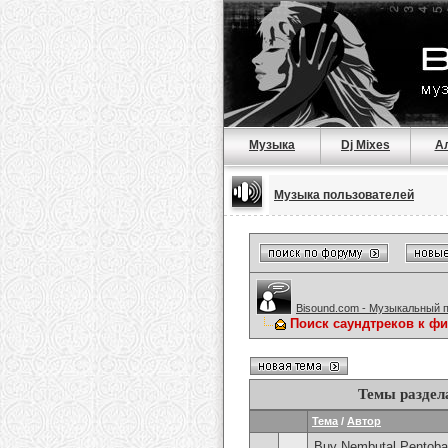
Музыка
Dj Mixes
А
Музыка пользователей
Bisound.com - Музыкальный 
Поиск саундтреков к ф
Темы раздел
Тема
/
Автор
Buy Nembutal Pentobar