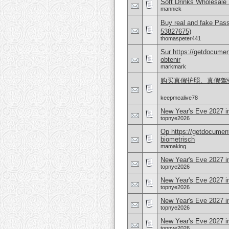
Soft Drinks Wholesale 
mannick
Buy real and fake Pas
53827675)
thomaspeter441
Sur https://getdocume
obtenir
markmark
购买真假护照、真假驾驶证，
keepmealive78
New Year's Eve 2027 i
topnye2026
Op https://getdocument
biometrisch
mamaking
New Year's Eve 2027 i
topnye2026
New Year's Eve 2027 i
topnye2026
New Year's Eve 2027 i
topnye2026
New Year's Eve 2027 i
topnye2026