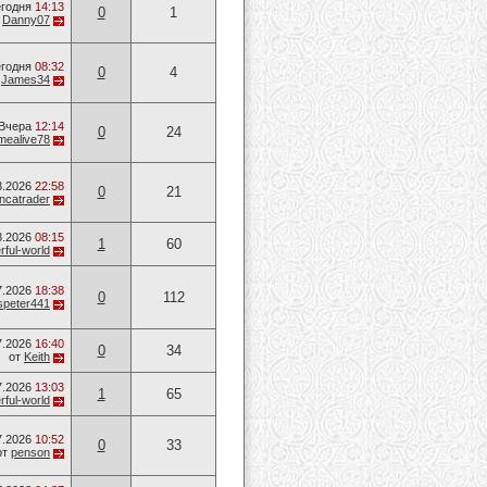
годня
14:13
0
1
т
Danny07
годня
08:32
0
4
т
James34
Вчера
12:14
0
24
mealive78
8.2026
22:58
0
21
ancatrader
8.2026
08:15
1
60
ful-world
7.2026
18:38
0
112
speter441
7.2026
16:40
0
34
от
Keith
7.2026
13:03
1
65
ful-world
7.2026
10:52
0
33
от
penson