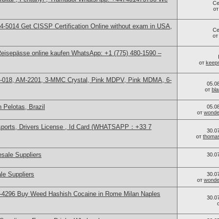
Се
о
-5014​ Get CISSP Certification Online without exam in USA,
Се
о
Reisepässe online kaufen WhatsApp: +1 (775) 480-1590 –
от
keep
H-018, AM-2201, 3-MMC Crystal, Pink MDPV, Pink MDMA, 6-
05.0
от
bl
 Pelotas, Brazil
05.0
от
wonder
sports, Drivers License , Id Card (WHATSAPP：+33 7
30.0
от
thoma
sale Suppliers
30.0
le Suppliers
30.0
от
wonder
-4296 Buy Weed Hashish Cocaine in Rome Milan Naples
30.0