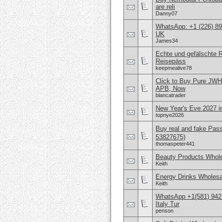
are reli
Danny07
WhatsApp: +1 (226) 894
UK
James34
Echte und gefälschte 
Reisepäss
keepmealive78
Click to Buy Pure JW
APB, Now
blancatrader
New Year's Eve 2027 in
topnye2026
Buy real and fake Pas
53827675)
thomaspeter441
Beauty Products Whole
Keith
Energy Drinks Wholesa
Keith
WhatsApp +1(581) 942
Italy Tur
penson