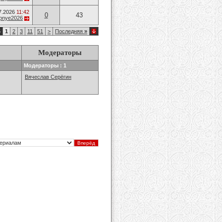
7.2026
11:42
0
43
opnye2026
5
1
2
3
11
51
>
Последняя
»
Модераторы
Модераторы : 1
Вячеслав Серёгин