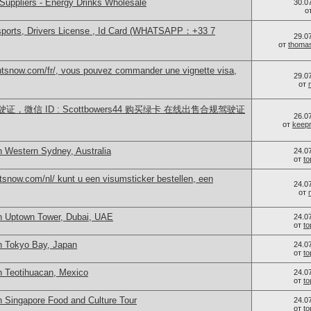
Suppliers - Energy Drinks Wholesale
30.0
о
sports, Drivers License , Id Card (WHATSAPP：+33 7
29.0
от
thoma
ntsnow.com/fr/, vous pouvez commander une vignette visa,
29.0
от
微信 ID : Scottbowers44 购买绿卡 在线出售合规驾驶证
26.0
от
keep
n Western Sydney, Australia
24.0
от
t
snow.com/nl/ kunt u een visumsticker bestellen, een
24.0
от
n Uptown Tower, Dubai, UAE
24.0
от
t
n Tokyo Bay, Japan
24.0
от
t
n Teotihuacan, Mexico
24.0
от
t
n Singapore Food and Culture Tour
24.0
от
t