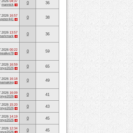
7.2026
04:37
0
36
т
mannick
7.2026
16:57
0
38
speter441
7.2026
13:57
0
36
markmark
7.2026
00:22
0
59
mealive78
7.2026
16:59
0
65
opnye2026
7.2026
16:18
0
49
mamaking
7.2026
16:09
0
41
opnye2026
7.2026
15:20
0
43
opnye2026
7.2026
14:19
0
45
opnye2026
7.2026
12:34
0
45
opnye2026