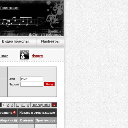
|
Регистрация
Помощь
Добавить в избранное
Видео приколы
Flash-игры
атели
Форум
Имя
Пароль
5
1
2
3
11
51
>
Последняя
»
раздела
Искать в этом разделе
общение
Ответов
Просмотров