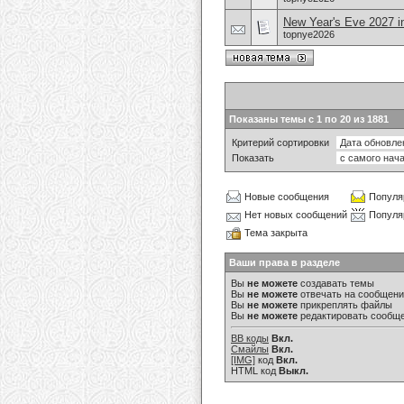
New Year's Eve 2027 i
topnye2026
Показаны темы с 1 по 20 из 1881
Критерий сортировки
Показать
Новые сообщения
Популя
Нет новых сообщений
Популя
Тема закрыта
Ваши права в разделе
Вы
не можете
создавать темы
Вы
не можете
отвечать на сообщен
Вы
не можете
прикреплять файлы
Вы
не можете
редактировать сообщ
BB коды
Вкл.
Смайлы
Вкл.
[IMG]
код
Вкл.
HTML код
Выкл.