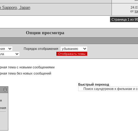
n Sapporo, Japan
24.0
от
t
Страница 1 из 9
Опции просмотра
Порядок отображения
рная тема с новыми сообщениями
рная тема без новых сообщений
Быстрый переход
ия
ения