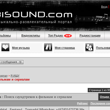
Вход
льбомы
Видеоклипы
Топ Радио
Радиостанции
Моя музыка
Моя страница
Пользов
портал
>
Я ИЩУ
ильмам и сериалам
Страница 1 из 9
а
: Поиск саундтреков к фильмам и сериалам
Опции 
Рейтинг
Последнее со
bital , Fentanyl , Tramadol WhatsApp: +447401473736 We