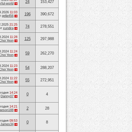
24
153,427
ful-world
4.2026
11:03
196
390,672
т
gella456
2.2025
21:25
74
278,551
от
xundira
8.2024
11:28
125
297,988
Choi Yeon
8.2024
11:24
59
262,270
Choi Yeon
8.2024
11:23
54
288,207
Choi Yeon
8.2024
11:22
55
272,951
Choi Yeon
годня
14:24
0
4
т
Danny07
годня
14:21
2
28
aeson188
годня
09:53
0
8
т
James34