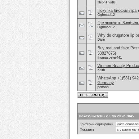
NeonThistle
Покупка биофильтра 
Oghmadi12
Где заказать биофиль
Oghmadi12
Why do drugstore lip b
Disin
Buy real and fake Pas
53827675)
thomaspeter441
Women Beauty Product
Keith
WhatsApp +1(581) 942
Germany
penson
Показаны темы с 1 по 20 из 2045
Критерий сортировки
Показать