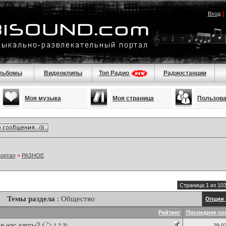
Вход
льбомы
Видеоклипы
Топ Радио
Радиостанции
Моя музыка
Моя страница
Пользов
портал
>
РАЗНОЕ
Страница 1 из 10
Темы раздела
: Общество
Опции 
Рейтинг
Последнее со
я нас карты?
(
1
2
3
)
29.0