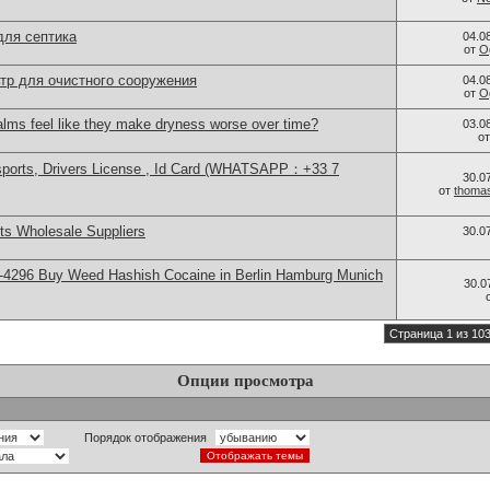
для септика
04.0
от
O
тр для очистного сооружения
04.0
от
O
alms feel like they make dryness worse over time?
03.0
о
sports, Drivers License , Id Card (WHATSAPP：+33 7
30.0
от
thoma
s Wholesale Suppliers
30.0
-4296 Buy Weed Hashish Cocaine in Berlin Hamburg Munich
30.0
Страница 1 из 10
Опции просмотра
Порядок отображения