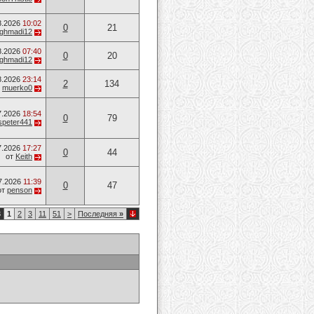
8.2026
10:02
0
21
ghmadi12
8.2026
07:40
0
20
ghmadi12
8.2026
23:14
2
134
т
muerko0
7.2026
18:54
0
79
speter441
7.2026
17:27
0
44
от
Keith
7.2026
11:39
0
47
от
penson
3
1
2
3
11
51
>
Последняя
»