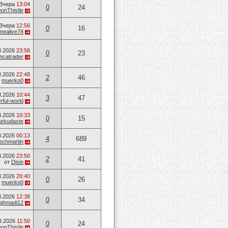
Вчера
13:04
0
24
onThistle
Вчера
12:56
0
16
mealive78
8.2026
23:58
0
23
ancatrader
8.2026
22:48
2
46
т
muerko0
8.2026
10:44
3
47
ful-world
8.2026
10:33
0
15
urkudaste
8.2026
00:13
4
689
techmartin
8.2026
23:50
2
41
от
Disin
8.2026
20:40
0
26
т
muerko0
8.2026
12:38
0
34
ghmadi12
8.2026
11:50
0
24
onThistle