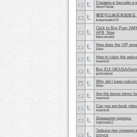
Справка в бассейн и
NeonThistle
哪里可以购买美国签证？购
keepmealive78
Click to Buy Pure JW
APB, Now
blancatrader
How does the VIP prog
Disin
How to claim the welc
muerko0
Buy EU/ UK/USA/German
gurkudaste
Why did I keep noticin
Disin
Are the bonus terms fa
muerko0
Can you pre-book rides
muerko0
Домашняя одежда.
Oghmadi12
Забыла про очереди в
отпуск