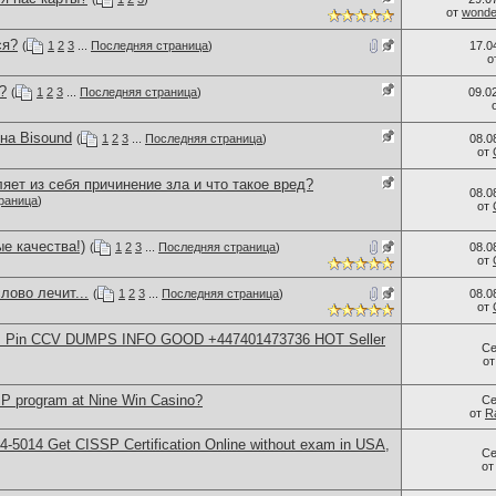
от
wonder
ся?
(
1
2
3
...
Последняя страница
)
17.0
о
?
(
1
2
3
...
Последняя страница
)
09.0
на Bisound
(
1
2
3
...
Последняя страница
)
08.0
от
яет из себя причинение зла и что такое вред?
08.0
раница
)
от
е качества!)
(
1
2
3
...
Последняя страница
)
08.0
от
лово лечит...
(
1
2
3
...
Последняя страница
)
08.0
от
rds Pin CCV DUMPS INFO GOOD +447401473736 HOT Seller
Се
о
IP program at Nine Win Casino?
Се
от
R
-5014​ Get CISSP Certification Online without exam in USA,
Се
о