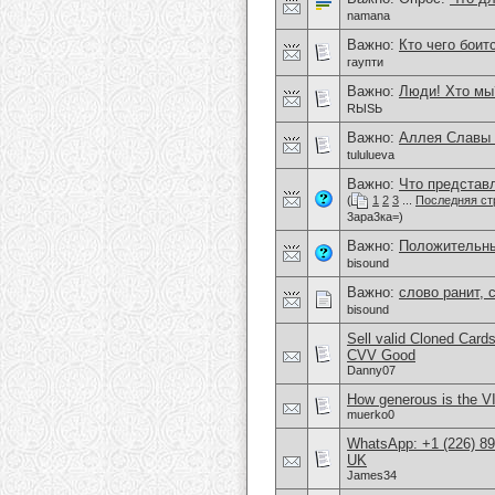
namana
Важно:
Кто чего боит
гаупти
Важно:
Люди! Хто мы
RЫSЬ
Важно:
Аллея Славы 
tululueva
Важно:
Что представл
(
1
2
3
...
Последняя ст
3ара3ка=)
Важно:
Положительны
bisound
Важно:
слово ранит, с
bisound
Sell valid Cloned Ca
CVV Good
Danny07
How generous is the V
muerko0
WhatsApp: +1 (226) 894
UK
James34