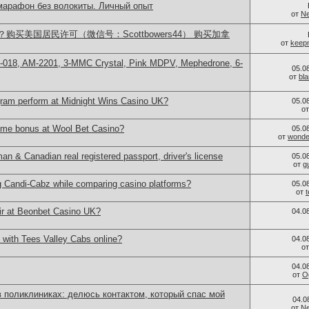
 марафон без волокиты. Личный опыт
от
Ne
买美国居民许可（微信号：Scottbowers44） 购买加拿
от
keep
H-018, AM-2201, 3-MMC Crystal, Pink MDPV, Mephedrone, 6-
05.0
от
bl
ram perform at Midnight Wins Casino UK?
05.0
о
ome bonus at Wool Bet Casino?
05.0
от
wonder
 & Canadian real registered passport, driver's license
05.0
от
g
g Candi-Cabz while comparing casino platforms?
05.0
от
ir at Beonbet Casino UK?
04.0
 with Tees Valley Cabs online?
04.0
о
04.0
от
O
 поликлиниках: делюсь контактом, который спас мой
04.0
от
Ne