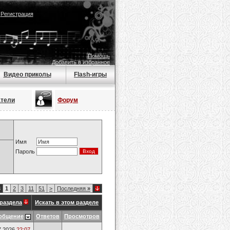
|
Регистрация
Помощь
Добавить в избранное
Видео приколы
Flash-игры
атели
Форум
Имя
Пароль
3
1
2
3
11
51
>
Последняя
»
раздела
Искать в этом разделе
общение
Ответов
Просмотров
7.2026
22:07