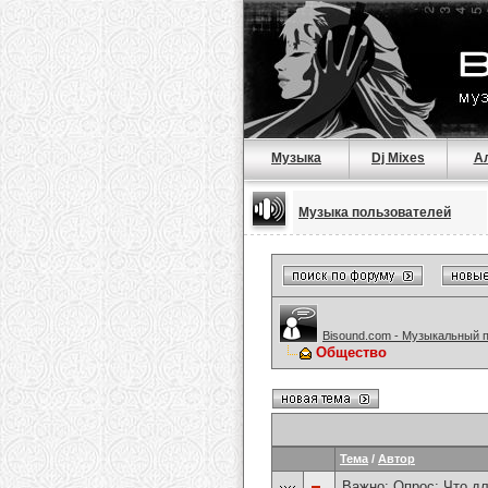
Музыка
Dj Mixes
А
Музыка пользователей
Bisound.com - Музыкальный 
Общество
Тема
/
Автор
Важно: Опрос:
Что дл