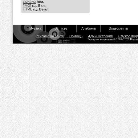
Смайлы
Вкл.
[IMG]
код
Вкл.
HTML код
Выкл.
Музыка
Dj mixes
Альбомы
Видеоклипы
Реклама на сайте
Помощь
Администрация
Служба под
Все права защищены © 2007-2026 Bisou