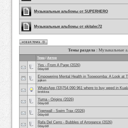
Музыкальные альбомы от SUPERHERO
Музыкальные альбомы от skitalec72
Темы раздела
: Музыкальные 
Тема
/
Автор
Yes - From A Page (2026)
0dayddl
Empowering Mental Health in Toowoomba: A Look at 
jojiken
WhatsApp (33)754.090.961 where to buy weed in Kual
brekkea
Yuma - Origins (2026)
0dayddl
Tigerwall - Swim Trax (2026)
0dayddl
Rafa Del Cerro - Bubbles of Arrogance (2026)
0dayddl