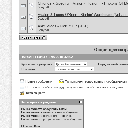
Chronos x Spectrum Vision - Illusion I - Photons Of 
0dayddl
Avalon & Lucas O'Brien - Stinkin' Warehouse (NoFace
0dayddl
Alex Micca - Kick It EP (2026)
0dayddl
Опции просмотр
Показаны темы с 1 по 20 из 32892
Критерий сортировки
Порядок отображен
Показать
Новые сообщения
Популярная тема с новыми сообщениями
Нет новых сообщений
Популярная тема без новых сообщений
Тема закрыта
Ваши права в разделе
Вы
не можете
создавать темы
Вы
не можете
отвечать на сообщения
Вы
не можете
прикреплять файлы
Вы
не можете
редактировать сообщения
BB коды
Вкл.