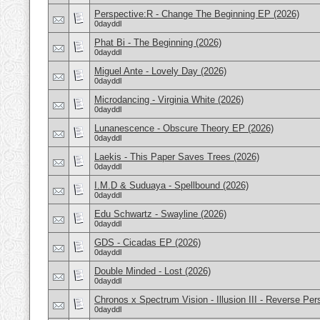
Perspective:R - Change The Beginning EP (2026)
0dayddl
Phat Bi - The Beginning (2026)
0dayddl
Miguel Ante - Lovely Day (2026)
0dayddl
Microdancing - Virginia White (2026)
0dayddl
Lunanescence - Obscure Theory EP (2026)
0dayddl
Laekis - This Paper Saves Trees (2026)
0dayddl
I.M.D & Suduaya - Spellbound (2026)
0dayddl
Edu Schwartz - Swayline (2026)
0dayddl
GDS - Cicadas EP (2026)
0dayddl
Double Minded - Lost (2026)
0dayddl
Chronos x Spectrum Vision - Illusion III - Reverse Per
0dayddl