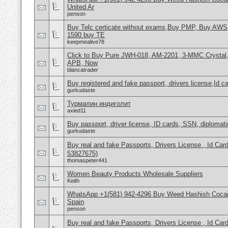
United Ar
penson
Buy Telc certicate without exams,Buy PMP, Buy AWS
1590 buy TE
keepmealive78
Click to Buy Pure JWH-018, AM-2201, 3-MMC Crystal
APB, Now
blancatrader
Buy registered and fake passport, drivers license,Id c
gurkudaste
Турмалин индиголит
axied11
Buy passport, driver license, ID cards, SSN, diplomat
gurkudaste
Buy real and fake Passports, Drivers License , Id
53827675)
thomaspeter441
Women Beauty Products Wholesale Suppliers
Keith
WhatsApp +1(581) 942-4296 Buy Weed Hashish Cocain
Spain
penson
Buy real and fake Passports, Drivers License , Id