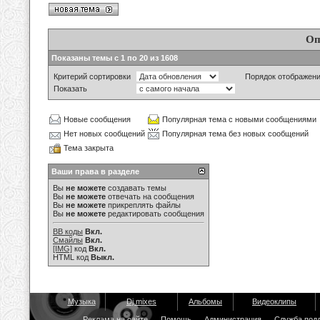
Оп
Показаны темы с 1 по 20 из 1608
Критерий сортировки
Порядок отображен
Показать
Новые сообщения
Популярная тема с новыми сообщениями
Нет новых сообщений
Популярная тема без новых сообщений
Тема закрыта
Ваши права в разделе
Вы
не можете
создавать темы
Вы
не можете
отвечать на сообщения
Вы
не можете
прикреплять файлы
Вы
не можете
редактировать сообщения
BB коды
Вкл.
Смайлы
Вкл.
[IMG]
код
Вкл.
HTML код
Выкл.
Музыка
Dj mixes
Альбомы
Видеоклипы
Реклама на сайте
Помощь
Администрация
Служба под