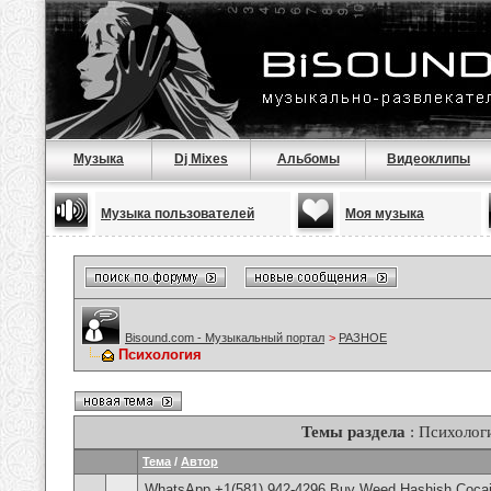
Музыка
Dj Mixes
Альбомы
Видеоклипы
Музыка пользователей
Моя музыка
Bisound.com - Музыкальный портал
>
РАЗНОЕ
Психология
Темы раздела
: Психолог
Тема
/
Автор
WhatsApp +1(581) 942-4296 Buy Weed Hashish Cocai