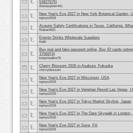
53827675)
thomaspeter441
New Year's Eve 2027 in New York Botanical Garden,
topnye2026
Acquire Safety Certifications in Texas. California. Wh
Rulean4KD
Energy Drinks Wholesale Suppliers
Keith
Buy real and fake passport online, Buy ID cards onli
3756974)
keepmealive78
Cherry Blossom 2026 in Asakura, Fukuoka
cherryblossom
New Year's Eve 2027 in Wisconsin, USA
topnye2026
New Year's Eve 2027 in Venetian Resort Las Vegas, 
topnye2026
New Year's Eve 2027 in Tokyo Market Skyline, Japan
topnye2026
New Year's Eve 2027 in The Dare Skywalk in London,
topnye2026
New Year's Eve 2027 in Suva, Fiji
topnye2026