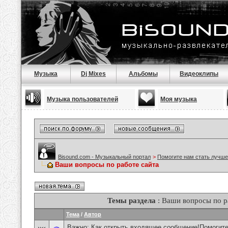
Музыка
Dj Mixes
Альбомы
Видеоклипы
Музыка пользователей
Моя музыка
Bisound.com - Музыкальный портал
>
Помогите нам стать лучше
Ваши вопросы по работе сайта
Темы раздела
: Ваши вопросы по р
Тема
/
Автор
Важно:
Как открыть входящее сообщение!Помогите