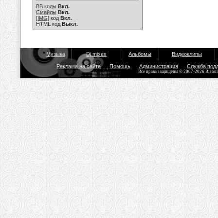
BB коды
Вкл.
Смайлы
Вкл.
[IMG]
код
Вкл.
HTML код
Выкл.
Музыка
Dj mixes
Альбомы
Видеоклипы
Реклама на сайте
Помощь
Администрация
Служба под
Все права защищены © 2007-2026 Bisou