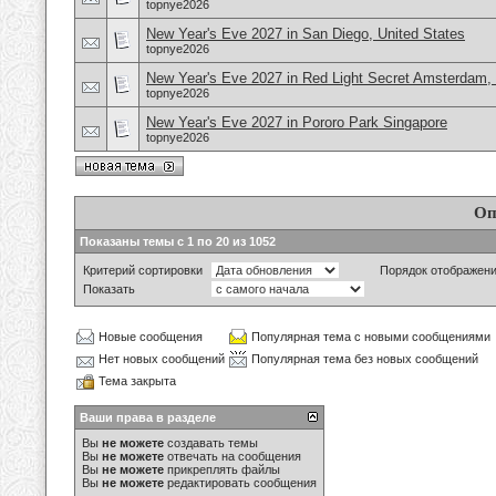
topnye2026
New Year's Eve 2027 in San Diego, United States
topnye2026
New Year's Eve 2027 in Red Light Secret Amsterdam,
topnye2026
New Year's Eve 2027 in Pororo Park Singapore
topnye2026
Оп
Показаны темы с 1 по 20 из 1052
Критерий сортировки
Порядок отображен
Показать
Новые сообщения
Популярная тема с новыми сообщениями
Нет новых сообщений
Популярная тема без новых сообщений
Тема закрыта
Ваши права в разделе
Вы
не можете
создавать темы
Вы
не можете
отвечать на сообщения
Вы
не можете
прикреплять файлы
Вы
не можете
редактировать сообщения