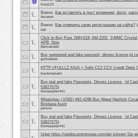
Kristi123
Важно:
Как вставлять в пост вложения, фото, карт
Аксакал
Важно:
Как отменить свою регистрацию на сайте?
(
kaii
Click to Buy Pure JWH-018, AM-2201, 3-MMC Crystal
APB, Now
blancatrader
Buy registered and fake passport, drivers license,Id c
gurkudaste
HTTP://FULLLZ.ASIA ⭐️ Sells CC2 CCV (credit Debit C
buydumpsatm
Buy real and fake Passports, Drivers License , Id
53827675)
thomaspeter441
WhatsApp +1(581) 942-4296 Buy Weed Hashish Cocai
Brisbane Austr
penson
Buy real and fake Passports, Drivers License , Id
53827675)
thomaspeter441
Unter https://getdocumentsnow.com/de/ können Sie ei