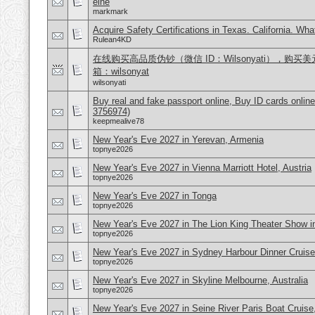
eine
markmark
Acquire Safety Certifications in Texas. California. Wh
Rulean4KD
在线购买高品质伪钞（微信 ID：Wilsonyati），购买美元
箱：wilsonyat
wilsonyati
Buy real and fake passport online, Buy ID cards onli
3756974)
keepmealive78
New Year's Eve 2027 in Yerevan, Armenia
topnye2026
New Year's Eve 2027 in Vienna Marriott Hotel, Austria
topnye2026
New Year's Eve 2027 in Tonga
topnye2026
New Year's Eve 2027 in The Lion King Theater Show 
topnye2026
New Year's Eve 2027 in Sydney Harbour Dinner Cruise,
topnye2026
New Year's Eve 2027 in Skyline Melbourne, Australia
topnye2026
New Year's Eve 2027 in Seine River Paris Boat Cruise