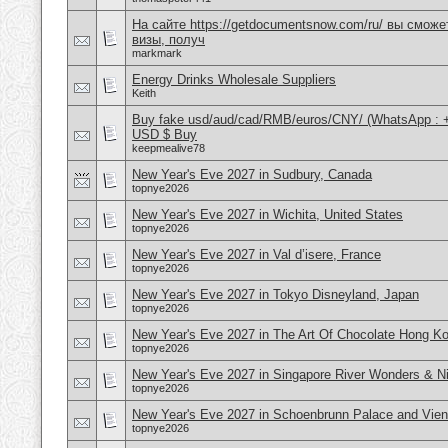
На сайте https://getdocumentsnow.com/ru/ вы сможе
визы, получ
markmark
Energy Drinks Wholesale Suppliers
Keith
Buy fake usd/aud/cad/RMB/euros/CNY/ (WhatsApp : 
USD $ Buy
keepmealive78
New Year's Eve 2027 in Sudbury, Canada
topnye2026
New Year's Eve 2027 in Wichita, United States
topnye2026
New Year's Eve 2027 in Val d’isere, France
topnye2026
New Year's Eve 2027 in Tokyo Disneyland, Japan
topnye2026
New Year's Eve 2027 in The Art Of Chocolate Hong K
topnye2026
New Year's Eve 2027 in Singapore River Wonders & Ni
topnye2026
New Year's Eve 2027 in Schoenbrunn Palace and Vien
topnye2026