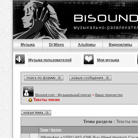
Музыка
Dj Mixes
Альбомы
Видеоклипы
Музыка пользователей
Моя музыка
Bisound.com - Музыкальный портал
>
Ваше творчество
Тексты песен
Темы раздела
: Тексты пе
Тема
/
Автор
WhatsApp +1(581) 942-4296 Buy Weed Hashish Cocain