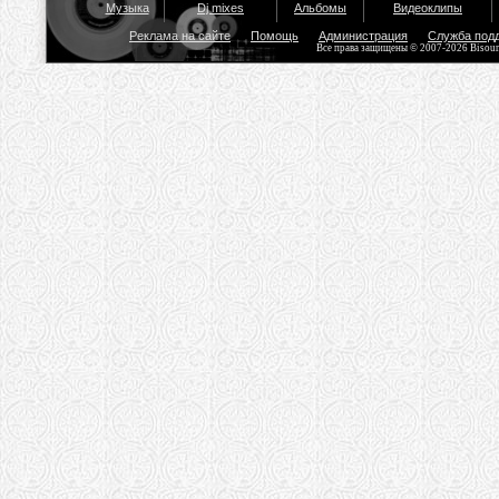
Музыка
Dj mixes
Альбомы
Видеоклипы
Реклама на сайте
Помощь
Администрация
Служба под
Все права защищены © 2007-2026 Bisou