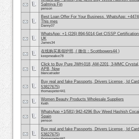
Salmiya Fin
penson
Best Loan Offer For Your Business. WhatsApp: +4474
This mes
Danny07
WhatsApp: +1 (226) 894-5014​ Get CISSP Certification
UK
James34
在线购买真假护照, ( 微信：Scottbowers44 )
keepmealive78
Click to Buy Pure JWH-018, AM-2201, 3-MMC Crystal
APB, Now
blancatrader
Buy real and fake Passports, Drivers License , Id
53827675)
thomaspeter441
Women Beauty Products Wholesale Suppliers
Keith
WhatsApp +1(581) 942-4296 Buy Weed Hashish Cocain
Spain
penson
Buy real and fake Passports, Drivers License , Id
53827675)
thomaspeter441