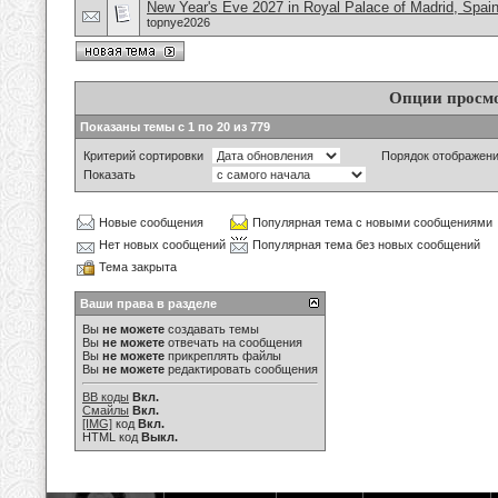
New Year's Eve 2027 in Royal Palace of Madrid, Spai
topnye2026
Опции просм
Показаны темы с 1 по 20 из 779
Критерий сортировки
Порядок отображен
Показать
Новые сообщения
Популярная тема с новыми сообщениями
Нет новых сообщений
Популярная тема без новых сообщений
Тема закрыта
Ваши права в разделе
Вы
не можете
создавать темы
Вы
не можете
отвечать на сообщения
Вы
не можете
прикреплять файлы
Вы
не можете
редактировать сообщения
BB коды
Вкл.
Смайлы
Вкл.
[IMG]
код
Вкл.
HTML код
Выкл.