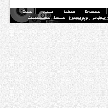
Музыка
Dj mixes
Альбомы
Видеоклипы
Реклама на сайте
Помощь
Администрация
Служба под
Все права защищены © 2007-2026 Bisou