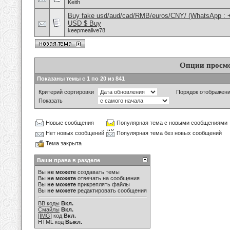
Keith
Buy fake usd/aud/cad/RMB/euros/CNY/ (WhatsApp : 
USD $ Buy
keepmealive78
Опции просм
Показаны темы с 1 по 20 из 841
Критерий сортировки
Порядок отображен
Показать
Новые сообщения
Популярная тема с новыми сообщениями
Нет новых сообщений
Популярная тема без новых сообщений
Тема закрыта
Ваши права в разделе
Вы
не можете
создавать темы
Вы
не можете
отвечать на сообщения
Вы
не можете
прикреплять файлы
Вы
не можете
редактировать сообщения
BB коды
Вкл.
Смайлы
Вкл.
[IMG]
код
Вкл.
HTML код
Выкл.