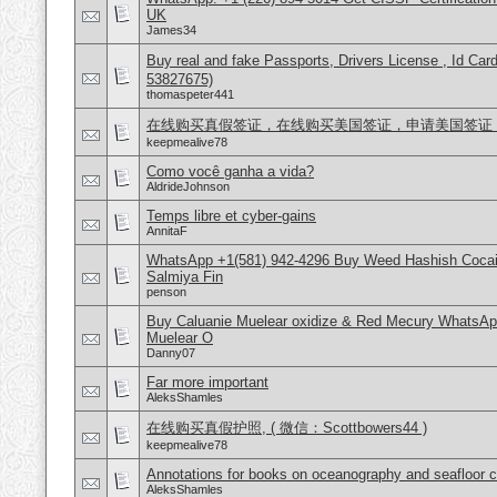
UK
James34
Buy real and fake Passports, Drivers License , Id
53827675)
thomaspeter441
在线购买真假签证，在线购买美国签证，申请美国签证，微信号
keepmealive78
Como você ganha a vida?
AldrideJohnson
Temps libre et cyber-gains
AnnitaF
WhatsApp +1(581) 942-4296 Buy Weed Hashish Cocain
Salmiya Fin
penson
Buy Caluanie Muelear oxidize & Red Mecury WhatsAp
Muelear O
Danny07
Far more important
AleksShamles
在线购买真假护照, ( 微信：Scottbowers44 )
keepmealive78
Annotations for books on oceanography and seafloor 
AleksShamles