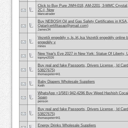
Click to Buy Pure JWH-018, AM-2201, 3-MMC Crysta
2C-I, Now
blancatrader
Buy NEBOSH Oil and Gas Safety Certificates in KSA
Qatar(certifitasap@gmail.com)
James34
Vezetői engedély vلsلrlلsa Vezetői engedély online beszerzése Hajَvezetői
engedély v
minex
New Year's Eve 2027 in New York: Statue Of Liberty,
topnye2026
Buy real and fake Passports, Drivers License , Id
53827675)
thomaspeter441
Baby Diapers Wholesale Suppliers
Keith
WhatsApp +1(581) 942-4296 Buy Weed Hashish Cocain
Spain
penson
Buy real and fake Passports, Drivers License , Id
53827675)
thomaspeter441
Energy Drinks Wholesale Suppliers