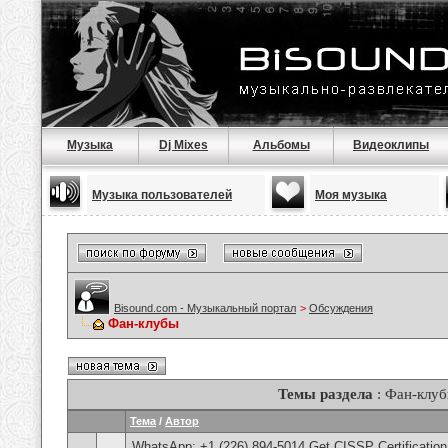
Музыка
Dj Mixes
Альбомы
Видеоклипы
Музыка пользователей
Моя музыка
Bisound.com - Музыкальный портал
>
Обсуждения
Фан-клубы
Темы раздела
: Фан-клу
Тема
/
Автор
WhatsApp: +1 (226) 894-5014​ Get CISSP Certification